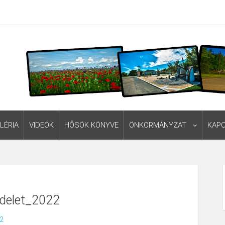
LÉRIA
VIDEÓK
HŐSÖK KÖNYVE
ÖNKORMÁNYZAT
KAP
ndelet_2022
22