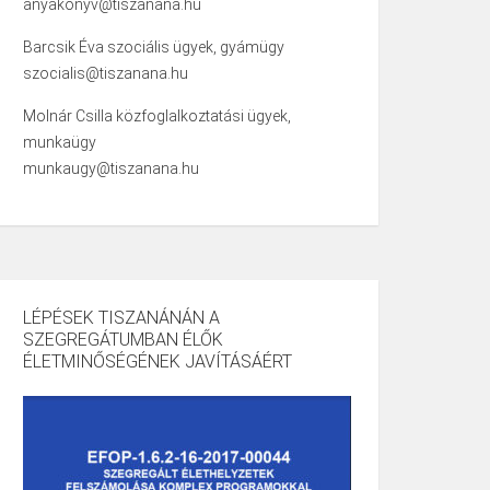
anyakonyv@tiszanana.hu
Barcsik Éva szociális ügyek, gyámügy
szocialis@tiszanana.hu
Molnár Csilla közfoglalkoztatási ügyek,
munkaügy
munkaugy@tiszanana.hu
LÉPÉSEK TISZANÁNÁN A
SZEGREGÁTUMBAN ÉLŐK
ÉLETMINŐSÉGÉNEK JAVÍTÁSÁÉRT