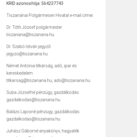
KRID azonosítója: 564237743
Tiszanánai Polgármeseri Hivatal e-mail címei:
Dr. Tóth József polgármester
tiszanana@tiszanana.hu
Dr. Szabó István jegyző
jegyzo@tiszanana.hu
Német Antónia titkárság, adó, ipar és
kereskedelem
titkarsag@tiszanana.hu, ado@tiszanana.hu
Suba Józsefné pénzügy, gazdálkodás
gazdalkodas@tiszanana.hu
Balázs Lajosné pénzügy, gazdálkodás
gazdalkodas@tiszanana.hu
Juhász Gáborné anyakönyv, hagyaték