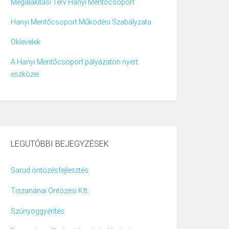
Megalakítási Terv Hanyi Mentőcsoport
Hanyi Mentőcsoport Működési Szabályzata
Oklevelek
A Hanyi Mentőcsoport pályázaton nyert
eszközei
LEGUTÓBBI BEJEGYZÉSEK
Sarud öntözésfejlesztés
Tiszanánai Öntözési Kft.
Szúnyoggyérítés