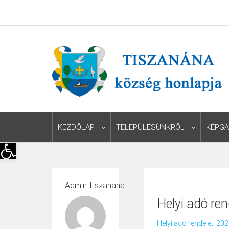
KEZDŐLAP
TELEPÜLÉSÜNKRŐL
KÉPGA
Eszköztár megnyitása
Admin.tiszanana
Helyi adó re
Helyi adó rendelet_20