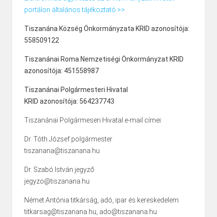
portálon általános tájékoztató >>
Tiszanána Község Önkormányzata KRID azonosítója:
558509122
Tiszanánai Roma Nemzetiségi Önkormányzat KRID
azonosítója: 451558987
Tiszanánai Polgármesteri Hivatal
KRID azonosítója: 564237743
Tiszanánai Polgármeseri Hivatal e-mail címei:
Dr. Tóth József polgármester
tiszanana@tiszanana.hu
Dr. Szabó István jegyző
jegyzo@tiszanana.hu
Német Antónia titkárság, adó, ipar és kereskedelem
titkarsag@tiszanana.hu, ado@tiszanana.hu