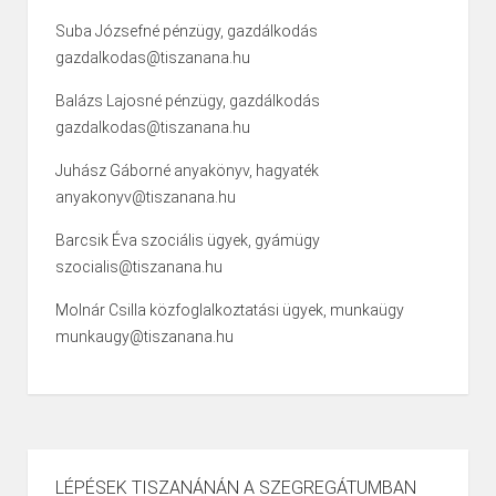
Suba Józsefné pénzügy, gazdálkodás
gazdalkodas@tiszanana.hu
Balázs Lajosné pénzügy, gazdálkodás
gazdalkodas@tiszanana.hu
Juhász Gáborné anyakönyv, hagyaték
anyakonyv@tiszanana.hu
Barcsik Éva szociális ügyek, gyámügy
szocialis@tiszanana.hu
Molnár Csilla közfoglalkoztatási ügyek, munkaügy
munkaugy@tiszanana.hu
LÉPÉSEK TISZANÁNÁN A SZEGREGÁTUMBAN