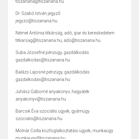
tiszanana@tiszanana.hu
Dr. Szabó István jegyző
jegyzo@tiszanana.hu
Német Antónia titkárság, adó, ipar és kereskedelem
titkarsag@tiszanana.hu, ado@tiszanana.hu
Suba Józsefné pénzügy, gazdálkodás
gazdalkodas@tiszanana.hu
Balázs Lajosné pénzügy, gazdálkodás
gazdalkodas@tiszanana.hu
Juhász Gáborné anyakönyv, hagyaték
anyakonyv@tiszanana.hu
Barcsik Éva szociális ügyek, gyámügy
szocialis@tiszanana.hu
Molnár Csilla közfoglalkoztatási ügyek, munkaügy
munkaugy@tiszanana.hu