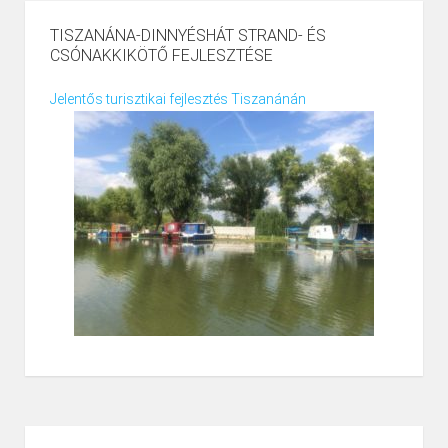
TISZANÁNA-DINNYÉSHÁT STRAND- ÉS
CSÓNAKKIKÖTŐ FEJLESZTÉSE
Jelentős turisztikai fejlesztés Tiszanánán