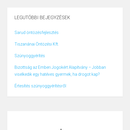
LEGUTÓBBI BEJEGYZÉSEK
Sarud öntözésfejlesztés
Tiszanánai Öntözési Kft.
Szúnyoggyérítés
Bizottság az Emberi Jogokért Alapítvány – Jobban
viselkedik egy hatéves gyermek, ha drogot kap?
Értesítés szúnyoggyérítésről