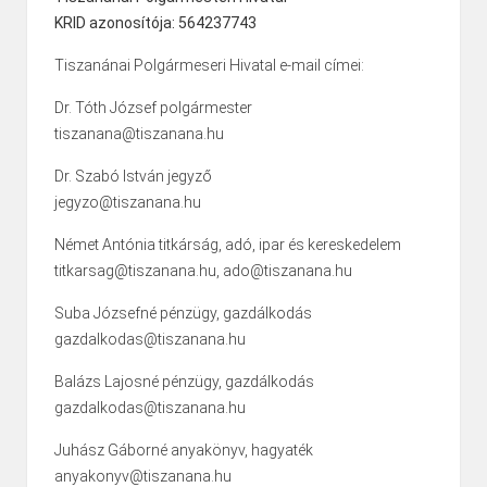
KRID azonosítója: 564237743
Tiszanánai Polgármeseri Hivatal e-mail címei:
Dr. Tóth József polgármester
tiszanana@tiszanana.hu
Dr. Szabó István jegyző
jegyzo@tiszanana.hu
Német Antónia titkárság, adó, ipar és kereskedelem
titkarsag@tiszanana.hu, ado@tiszanana.hu
Suba Józsefné pénzügy, gazdálkodás
gazdalkodas@tiszanana.hu
Balázs Lajosné pénzügy, gazdálkodás
gazdalkodas@tiszanana.hu
Juhász Gáborné anyakönyv, hagyaték
anyakonyv@tiszanana.hu