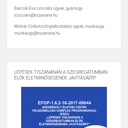
Barcsik Éva szociális ügyek, gyámügy
szocialis@tiszanana.hu
Molnár Csilla közfoglalkoztatási ügyek, munkaügy
munkaugy@tiszanana.hu
LÉPÉSEK TISZANÁNÁN A SZEGREGÁTUMBAN
ÉLŐK ÉLETMINŐSÉGÉNEK JAVÍTÁSÁÉRT