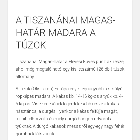
A TISZANÁNAI MAGAS-
HATÁR MADARA A
TÚZOK
Tiszanánai Magas-határ a Hevesi Füves puszták része,
ahol még megtalálható egy kis létszámú (26 db.) túzok
állomány.
A túzok (Otis tarda) Európa egyik legnagyobb testsúlyú
röpképes madara. A kakas kb. 14-16 kg-os a tyúk kb. 4-
5 kg-os. Viselkedésének legérdekesebb része a kakas
násztánca, a dürgés. Ilyenkor a kakas felfújja magát,
tollait felborzolja és mély dürgő hangon udvarol a
tyúknak. A dürgő kakasok messziről egy-egy nagy fehér
gömbnek látszanak.