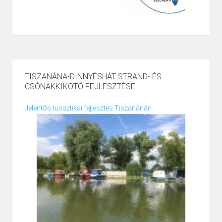
TISZANÁNA-DINNYÉSHÁT STRAND- ÉS
CSÓNAKKIKÖTŐ FEJLESZTÉSE
Jelentős turisztikai fejlesztés Tiszanánán