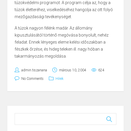
túzokvédelmi programot. A program célja az, hogy a
túzok életteréhez, viselkedéséhez hangolja az ott folyó
mezőgazdasági tevékenységet.
A túzok nagyon félénk madár. Az állomány
kipusztulásától történő megóvása bonyolult, nehéz
feladat. Ennek lényeges eleme kelési időszakban a
fészkek őrzése, és hideg teleken ill. nagy hóban a
takarmányozás megoldása.
admin.tiszanana
március 10, 2004
624
No Comments
Hírek