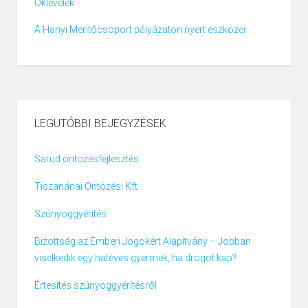
Oklevelek
A Hanyi Mentőcsoport pályázaton nyert eszközei
LEGUTÓBBI BEJEGYZÉSEK
Sarud öntözésfejlesztés
Tiszanánai Öntözési Kft.
Szúnyoggyérítés
Bizottság az Emberi Jogokért Alapítvány – Jobban
viselkedik egy hatéves gyermek, ha drogot kap?
Értesítés szúnyoggyérítésről