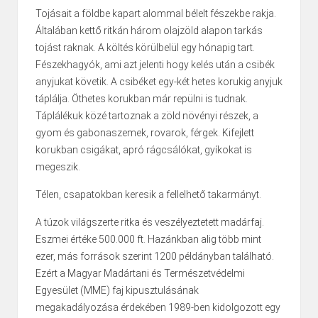
Tojásait a földbe kapart alommal bélelt fészekbe rakja.
Általában kettő ritkán három olajzöld alapon tarkás
tojást raknak. A költés körülbelül egy hónapig tart.
Fészekhagyók, ami azt jelenti hogy kelés után a csibék
anyjukat követik. A csibéket egy-két hetes korukig anyjuk
táplálja. Öthetes korukban már repülni is tudnak.
Táplálékuk közé tartoznak a zöld növényi részek, a
gyom és gabonaszemek, rovarok, férgek. Kifejlett
korukban csigákat, apró rágcsálókat, gyíkokat is
megeszik.
Télen, csapatokban keresik a fellelhető takarmányt.
A túzok világszerte ritka és veszélyeztetett madárfaj.
Eszmei értéke 500.000 ft. Hazánkban alig több mint
ezer, más források szerint 1200 példányban található.
Ezért a Magyar Madártani és Természetvédelmi
Egyesület (MME) faj kipusztulásának
megakadályozása érdekében 1989-ben kidolgozott egy