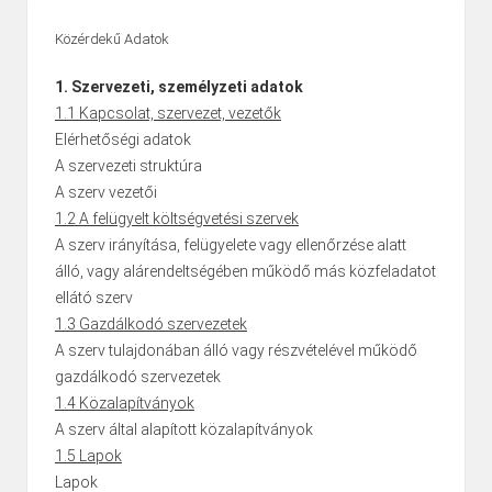
Közérdekű Adatok
1. Szervezeti, személyzeti adatok
1.1 Kapcsolat, szervezet, vezetők
Elérhetőségi adatok
A szervezeti struktúra
A szerv vezetői
1.2 A felügyelt költségvetési szervek
A szerv irányítása, felügyelete vagy ellenőrzése alatt
álló, vagy alárendeltségében működő más közfeladatot
ellátó szerv
1.3 Gazdálkodó szervezetek
A szerv tulajdonában álló vagy részvételével működő
gazdálkodó szervezetek
1.4 Közalapítványok
A szerv által alapított közalapítványok
1.5 Lapok
Lapok