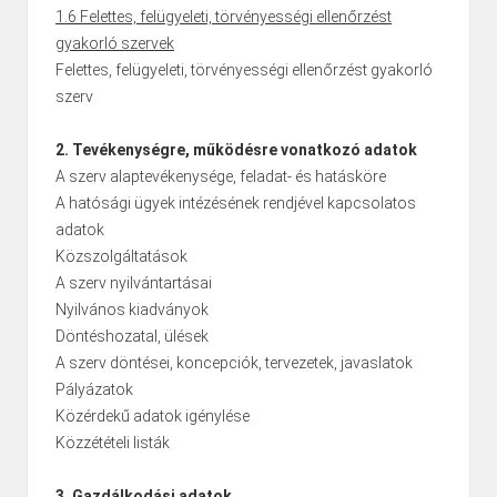
1.6 Felettes, felügyeleti, törvényességi ellenőrzést
gyakorló szervek
Felettes, felügyeleti, törvényességi ellenőrzést gyakorló
szerv
2. Tevékenységre, működésre vonatkozó adatok
A szerv alaptevékenysége, feladat- és hatásköre
A hatósági ügyek intézésének rendjével kapcsolatos
adatok
Közszolgáltatások
A szerv nyilvántartásai
Nyilvános kiadványok
Döntéshozatal, ülések
A szerv döntései, koncepciók, tervezetek, javaslatok
Pályázatok
Közérdekű adatok igénylése
Közzétételi listák
3. Gazdálkodási adatok