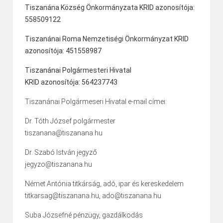
Tiszanána Község Önkormányzata KRID azonosítója:
558509122
Tiszanánai Roma Nemzetiségi Önkormányzat KRID
azonosítója: 451558987
Tiszanánai Polgármesteri Hivatal
KRID azonosítója: 564237743
Tiszanánai Polgármeseri Hivatal e-mail címei:
Dr. Tóth József polgármester
tiszanana@tiszanana.hu
Dr. Szabó István jegyző
jegyzo@tiszanana.hu
Német Antónia titkárság, adó, ipar és kereskedelem
titkarsag@tiszanana.hu, ado@tiszanana.hu
Suba Józsefné pénzügy, gazdálkodás