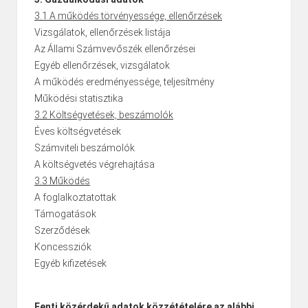
3.1 A működés törvényessége, ellenőrzések
Vizsgálatok, ellenőrzések listája
Az Állami Számvevőszék ellenőrzései
Egyéb ellenőrzések, vizsgálatok
A működés eredményessége, teljesítmény
Működési statisztika
3.2 Költségvetések, beszámolók
Éves költségvetések
Számviteli beszámolók
A költségvetés végrehajtása
3.3 Működés
A foglalkoztatottak
Támogatások
Szerződések
Koncessziók
Egyéb kifizetések
Fenti közérdekű adatok közzétételére az alábbi