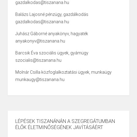
gazdalkodas@tiszanana.hu
Balázs Lajosné pénzügy, gazdálkodás
gazdalkodas@tiszanana.hu
Juhász Gáborné anyakönyv, hagyaték
anyakonyv@tiszanana.hu
Barcsik Éva szociális ügyek, gyámügy
szocialis@tiszanana.hu
Molnár Csilla közfoglalkoztatási ügyek, munkaügy
munkaugy@tiszanana.hu
LÉPÉSEK TISZANÁNÁN A SZEGREGÁTUMBAN
ÉLŐK ÉLETMINŐSÉGÉNEK JAVÍTÁSÁÉRT