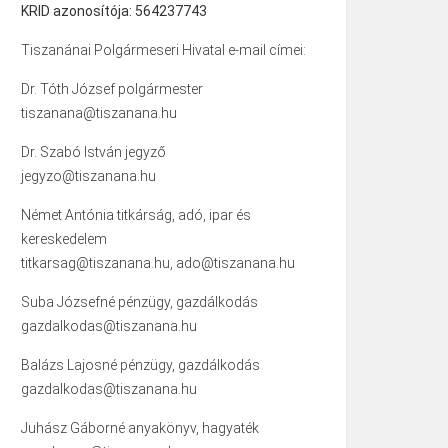
KRID azonosítója: 564237743
Tiszanánai Polgármeseri Hivatal e-mail címei:
Dr. Tóth József polgármester
tiszanana@tiszanana.hu
Dr. Szabó István jegyző
jegyzo@tiszanana.hu
Német Antónia titkárság, adó, ipar és
kereskedelem
titkarsag@tiszanana.hu, ado@tiszanana.hu
Suba Józsefné pénzügy, gazdálkodás
gazdalkodas@tiszanana.hu
Balázs Lajosné pénzügy, gazdálkodás
gazdalkodas@tiszanana.hu
Juhász Gáborné anyakönyv, hagyaték