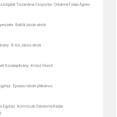
tszolgálat Tiszanánai Csoportja : Orbánné Fülepi Ágnes
sülete : Ballók István elnök
vány : B. Kis János elnök
ért Közalapítvány : Krizsó Dezső
gyház : Eperjesi István plébános
s Egyház : Komróczki Sándorné Kádár
y