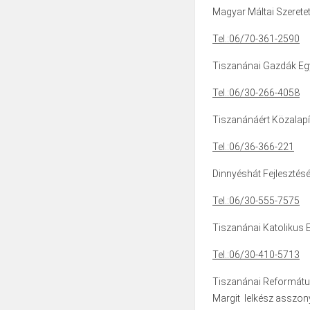
Magyar Máltai Szerete
Tel.:06/70-361-2590
Tiszanánai Gazdák Egye
Tel.:06/30-266-4058
Tiszanánáért Közalapít
Tel.:06/36-366-221
Dinnyéshát Fejlesztésé
Tel.:06/30-555-7575
Tiszanánai Katolikus E
Tel.:06/30-410-5713
Tiszanánai Reformátu
Margit lelkész asszon