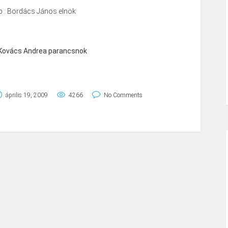
ub : Bordács János elnök
 Kovács Andrea parancsnok
április 19, 2009
4266
No Comments