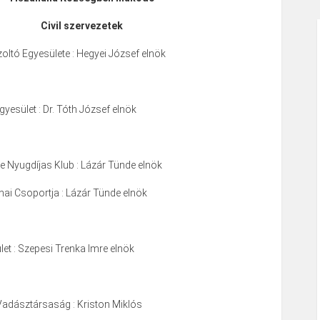
Civil szervezetek
ltó Egyesülete : Hegyei József elnök
yesület : Dr. Tóth József elnök
 Nyugdíjas Klub : Lázár Tünde elnök
ai Csoportja : Lázár Tünde elnök
et : Szepesi Trenka Imre elnök
Vadásztársaság : Kriston Miklós