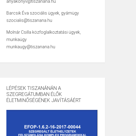
anyakonyv@tiszanana.hu
Barcsik Éva szociális ügyek, gyámügy
szocialis@tiszanana.hu
Molnár Csilla közfoglalkoztatási ügyek,
munkaügy
munkaugy@tiszanana.hu
LÉPÉSEK TISZANÁNÁN A
SZEGREGÁTUMBAN ÉLŐK
ÉLETMINŐSÉGÉNEK JAVÍTÁSÁÉRT