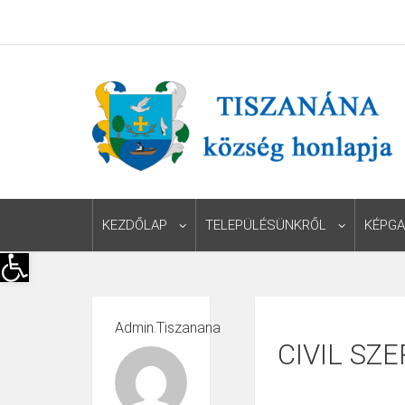
KEZDŐLAP
TELEPÜLÉSÜNKRŐL
KÉPGA
Eszköztár megnyitása
Admin.tiszanana
CIVIL SZ