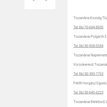
Tiszanána Község Tűzo
Tel.:
06/70-604-8935
Tiszanánai Polgárőr Eg
Tel.:06/30-958-5594
Tiszanánai Naplemente
Vöröskereszt Tiszanán
Tel.:06/30-393-7753
Petőfi Horgász Egyesül
Tel.:06/30-645-0223
Tiszanánai Bérkilövő 