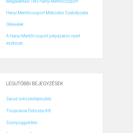
Megalakítási Terv Hanyi Mentőcsoport
Hanyi Mentőcsoport Működési Szabályzata
Oklevelek
A Hanyi Mentőcsoport pályázaton nyert
eszközei
LEGUTÓBBI BEJEGYZÉSEK
Sarud öntözésfejlesztés
Tiszanánai Öntözési Kft.
Szúnyoggyérítés