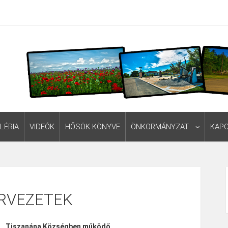
LÉRIA
VIDEÓK
HŐSÖK KÖNYVE
ÖNKORMÁNYZAT
KAP
ERVEZETEK
Tiszanána Községben működő