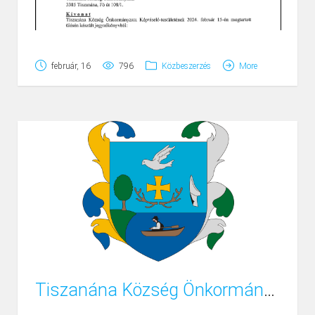
február, 16
796
Közbeszerzés
More
Tiszanána Község Önkormányzatának – 2011-évi közbeszerzési terve