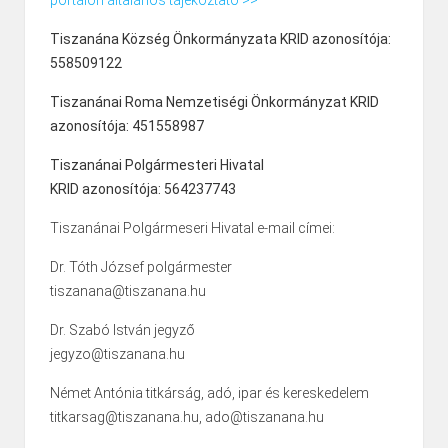
portálon általános tájékoztató >>
Tiszanána Község Önkormányzata KRID azonosítója:
558509122
Tiszanánai Roma Nemzetiségi Önkormányzat KRID
azonosítója: 451558987
Tiszanánai Polgármesteri Hivatal
KRID azonosítója: 564237743
Tiszanánai Polgármeseri Hivatal e-mail címei:
Dr. Tóth József polgármester
tiszanana@tiszanana.hu
Dr. Szabó István jegyző
jegyzo@tiszanana.hu
Német Antónia titkárság, adó, ipar és kereskedelem
titkarsag@tiszanana.hu, ado@tiszanana.hu