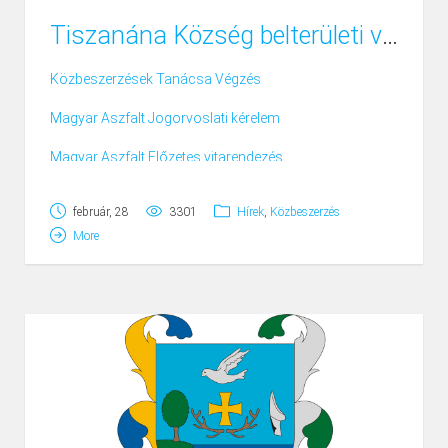
Tiszanána Község belterületi vízrendezése
Közbeszerzések Tanácsa Végzés
Magyar Aszfalt Jogorvoslati kérelem
Magyar Aszfalt Előzetes vitarendezés
SUM Bt. Ajánlatkérői álláspont
február, 28
3301
Hírek
,
Közbeszerzés
More