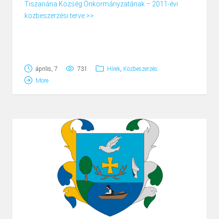
Tiszanána Község Önkormányzatának – 2011-évi
Page
1
/
1
Zoom
100%
közbeszerzési terve >>
április, 7
731
Hírek
,
Közbeszerzés
More