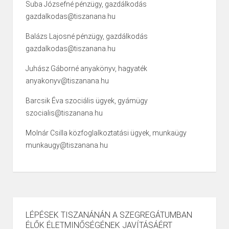
Suba Józsefné pénzügy, gazdálkodás
gazdalkodas@tiszanana.hu
Balázs Lajosné pénzügy, gazdálkodás
gazdalkodas@tiszanana.hu
Juhász Gáborné anyakönyv, hagyaték
anyakonyv@tiszanana.hu
Barcsik Éva szociális ügyek, gyámügy
szocialis@tiszanana.hu
Molnár Csilla közfoglalkoztatási ügyek, munkaügy
munkaugy@tiszanana.hu
LÉPÉSEK TISZANÁNÁN A SZEGREGÁTUMBAN
ÉLŐK ÉLETMINŐSÉGÉNEK JAVÍTÁSÁÉRT