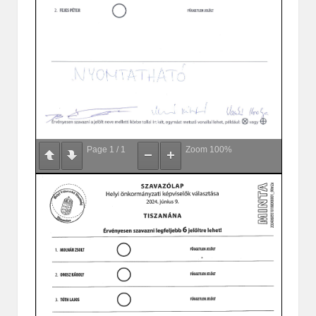
Page
1
/
1
Zoom
100%