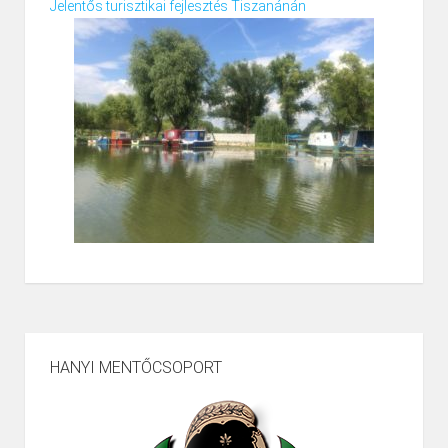
Jelentős turisztikai fejlesztés Tiszanánán
HANYI MENTŐCSOPORT