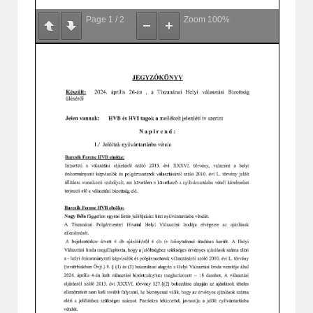
Page
1
/
2
Zoom
100%