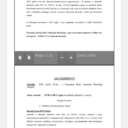
Page
1
/
21
Zoom
100%