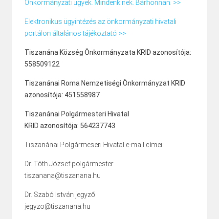
Önkormányzati ügyek. Mindenkinek. Bárhonnan. >>
Elektronikus ügyintézés az önkormányzati hivatali
portálon általános tájékoztató >>
Tiszanána Község Önkormányzata KRID azonosítója:
558509122
Tiszanánai Roma Nemzetiségi Önkormányzat KRID
azonosítója: 451558987
Tiszanánai Polgármesteri Hivatal
KRID azonosítója: 564237743
Tiszanánai Polgármeseri Hivatal e-mail címei:
Dr. Tóth József polgármester
tiszanana@tiszanana.hu
Dr. Szabó István jegyző
jegyzo@tiszanana.hu