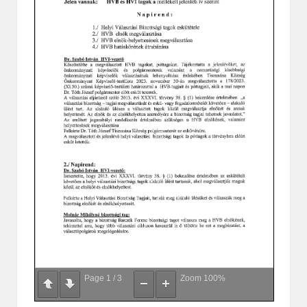
Page
1
/
3
Zoom
100%