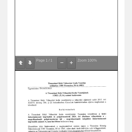
Page
1
/
1
Zoom
100%