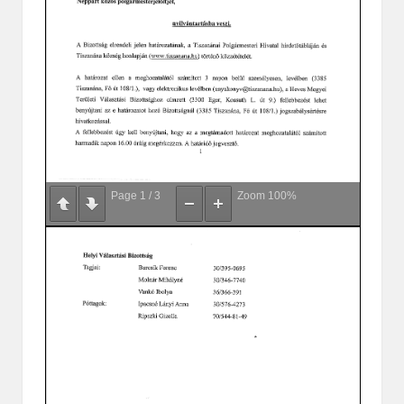
Page
1
/
3
Zoom
100%