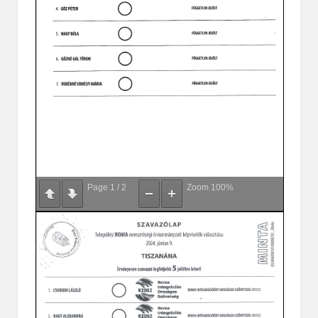
Page
1
/
2
Zoom
100%