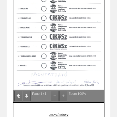
Page
1
/
1
Zoom
100%