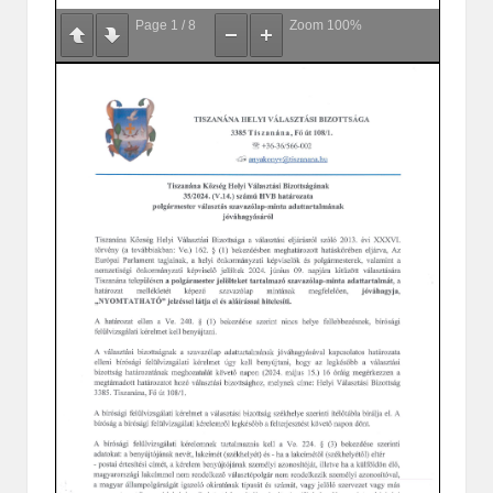
Page
1
/
8
Zoom
100%