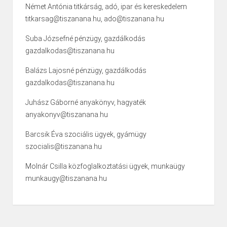
Német Antónia titkárság, adó, ipar és kereskedelem
titkarsag@tiszanana.hu, ado@tiszanana.hu
Suba Józsefné pénzügy, gazdálkodás
gazdalkodas@tiszanana.hu
Balázs Lajosné pénzügy, gazdálkodás
gazdalkodas@tiszanana.hu
Juhász Gáborné anyakönyv, hagyaték
anyakonyv@tiszanana.hu
Barcsik Éva szociális ügyek, gyámügy
szocialis@tiszanana.hu
Molnár Csilla közfoglalkoztatási ügyek, munkaügy
munkaugy@tiszanana.hu