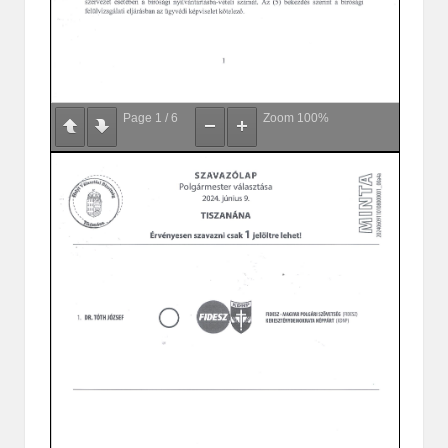
Page
1
/
6
Zoom
100%