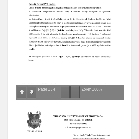
Page
1
/
4
Zoom
100%