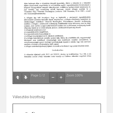
Page
1
/
2
Zoom
100%
Választási bizottság: