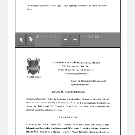
Page
1
/
23
Zoom
100%