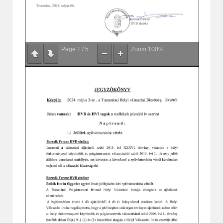
Page
1
/
5
Zoom
100%