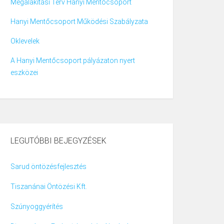
Megalakítási Terv Hanyi Mentőcsoport
Hanyi Mentőcsoport Működési Szabályzata
Oklevelek
A Hanyi Mentőcsoport pályázaton nyert
eszközei
LEGUTÓBBI BEJEGYZÉSEK
Sarud öntözésfejlesztés
Tiszanánai Öntözési Kft.
Szúnyoggyérítés