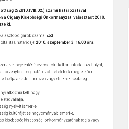
zottság 2/2010.(VIII.02.) számú határozatával
n a Cigány Kisebbségi Önkormányzati választást 2010.
zte ki.
t választópolgárok száma:
253
öltállítás határideje:
2010. szeptember 3. 16.00 óra.
szervezet bejelentéséhez csatolni kell annak alapszabályát,
 a törvényben meghatározott feltételnek megfelelően
ett célja az adott nemzeti vagy etnikai kisebbség
 nyilatkoznia kell, hogy
etét vállalja,
ség nyelvét ismeri-e,
ség kultúráját és hagyományait ismeri-e,
ás kisebbség kisebbségi önkormányzatának tagja vagy