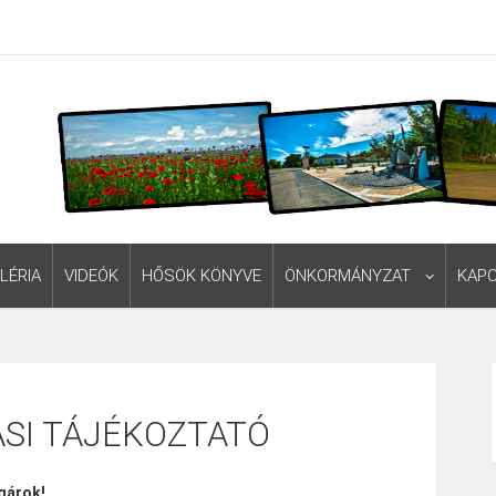
LÉRIA
VIDEÓK
HŐSÖK KÖNYVE
ÖNKORMÁNYZAT
KAP
SI TÁJÉKOZTATÓ
gárok!