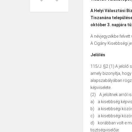
A Helyi Választási Bi
Tiszanána települése
október 3. napjára tű
A névjegyzékbe felvet
A Cigány Kisebbségi jel
Jelölés
115/J. §2 (1) A jelölő 
amely bizonyítja, hogy
alapszabályában rögzít
képviselete.
(2) A jelöltnek arról is
a) a kisebbség képvisel
b) a kisebbségi közös
c) a kisebbségi közös
d) korábban volt-e m
tisztségviselője.