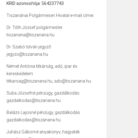
KRID azonosítója: 564237743
Tiszanánai Polgármeseri Hivatal e-mail címei:
Dr. Tóth József polgármester
tiszanana@tiszanana.hu
Dr. Szabó István jegyző
jegyzo@tiszanana.hu
Német Antónia titkárság, adó, ipar és
kereskedelem
titkarsag@tiszanana.hu, ado@tiszanana.hu
Suba Józsefné pénzügy, gazdálkodás
gazdalkodas@tiszanana.hu
Balázs Lajosné pénzügy, gazdálkodás
gazdalkodas@tiszanana.hu
Juhász Gáborné anyakönyv, hagyaték