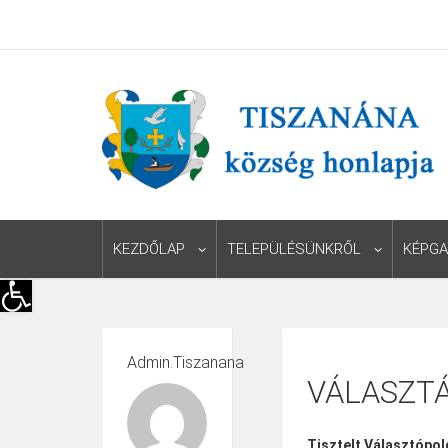
KEZDŐLAP
TELEPÜLÉSÜNKRŐL
KÉPGA
Eszköztár megnyitása
Admin.tiszanana
VÁLASZTÁ
Tisztelt Választópol