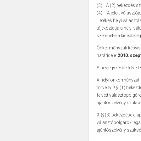
(3) A (2) bekezdés sze
(4) A jelölt választójo
illetékes helyi választ
tájékoztatja a helyi vá
szerepel-e a kisebbség
Önkormányzati képvisel
határideje:
2010. szep
A névjegyzékbe felvet
A helyi önkormányzati 
törvény 9 § (1) bekezdé
felvett választópolgár
ajánlószelvény szüksé
9. § (3) bekezdése alap
választópolgárok legal
ajánlószelvény szüksé