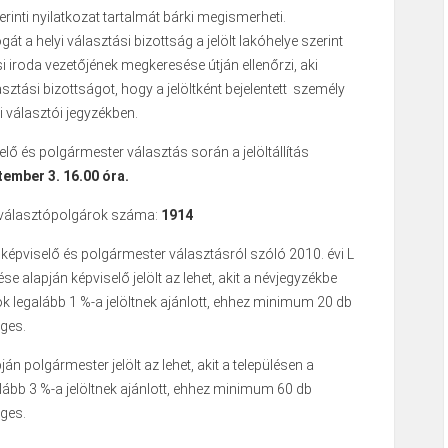
rinti nyilatkozat tartalmát bárki megismerheti.
gát a helyi választási bizottság a jelölt lakóhelye szerint
ási iroda vezetőjének megkeresése útján ellenőrzi, aki
lasztási bizottságot, hogy a jelöltként bejelentett személy
i választói jegyzékben.
ő és polgármester választás során a jelöltállítás
tember 3. 16.00 óra.
t választópolgárok száma:
1914
képviselő és polgármester választásról szóló 2010. évi L
se alapján képviselő jelölt az lehet, akit a névjegyzékbe
ok legalább 1 %-a jelöltnek ajánlott, ehhez minimum 20 db
ges.
ján polgármester jelölt az lehet, akit a településen a
ább 3 %-a jelöltnek ajánlott, ehhez minimum 60 db
ges.