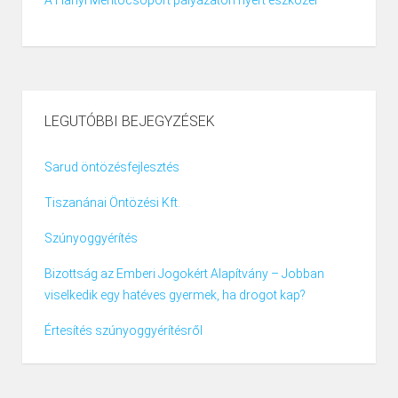
A Hanyi Mentőcsoport pályázaton nyert eszközei
LEGUTÓBBI BEJEGYZÉSEK
Sarud öntözésfejlesztés
Tiszanánai Öntözési Kft.
Szúnyoggyérítés
Bizottság az Emberi Jogokért Alapítvány – Jobban
viselkedik egy hatéves gyermek, ha drogot kap?
Értesítés szúnyoggyérítésről