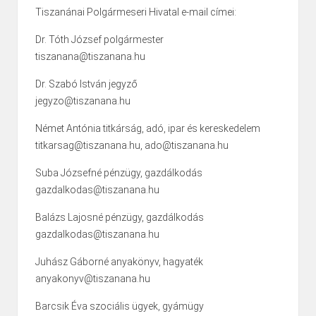
Tiszanánai Polgármeseri Hivatal e-mail címei:
Dr. Tóth József polgármester
tiszanana@tiszanana.hu
Dr. Szabó István jegyző
jegyzo@tiszanana.hu
Német Antónia titkárság, adó, ipar és kereskedelem
titkarsag@tiszanana.hu, ado@tiszanana.hu
Suba Józsefné pénzügy, gazdálkodás
gazdalkodas@tiszanana.hu
Balázs Lajosné pénzügy, gazdálkodás
gazdalkodas@tiszanana.hu
Juhász Gáborné anyakönyv, hagyaték
anyakonyv@tiszanana.hu
Barcsik Éva szociális ügyek, gyámügy