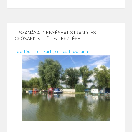
TISZANÁNA-DINNYÉSHÁT STRAND- ÉS
CSÓNAKKIKÖTŐ FEJLESZTÉSE
Jelentős turisztikai fejlesztés Tiszanánán