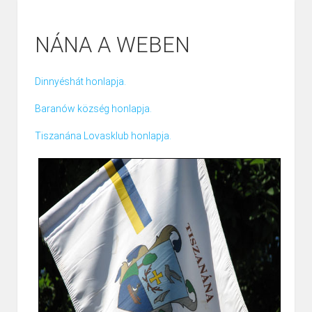
NÁNA A WEBEN
Dinnyéshát honlapja.
Baranów község honlapja.
Tiszanána Lovasklub honlapja.