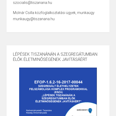
szocialis@tiszanana.hu
Molnár Csilla közfoglalkoztatási ügyek, munkaügy
munkaugy@tiszanana.hu
LÉPÉSEK TISZANÁNÁN A SZEGREGÁTUMBAN
ÉLŐK ÉLETMINŐSÉGÉNEK JAVÍTÁSÁÉRT