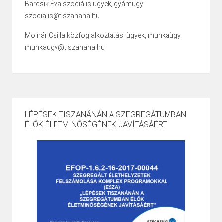
Barcsik Éva szociális ügyek, gyámügy
szocialis@tiszanana.hu
Molnár Csilla közfoglalkoztatási ügyek, munkaügy
munkaugy@tiszanana.hu
LÉPÉSEK TISZANÁNÁN A SZEGREGÁTUMBAN
ÉLŐK ÉLETMINŐSÉGÉNEK JAVÍTÁSÁÉRT