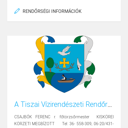
RENDŐRSÉGI INFORMÁCIÓK
A Tiszai Vízirendészeti Rendőrkapitányság Vízirendészeti Rendőrőrs Kisköre, körzeti megbízotti szolgálatot ellátók neve, elérhetősége, illetve fogadó óráinak helye és időpontjai.
CSAJBÓK FERENC r. főtörzsőrmester KISKÖREI
KÖRZETI MEGBÍZOTT Tel: 36- 558-309; 06-20/431-