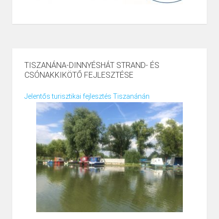
TISZANÁNA-DINNYÉSHÁT STRAND- ÉS
CSÓNAKKIKÖTŐ FEJLESZTÉSE
Jelentős turisztikai fejlesztés Tiszanánán