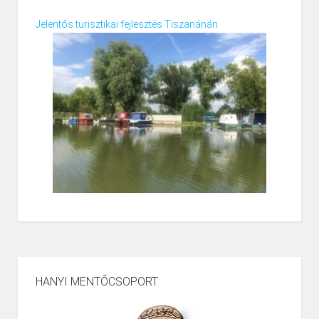
Jelentős turisztikai fejlesztés Tiszanánán
HANYI MENTŐCSOPORT