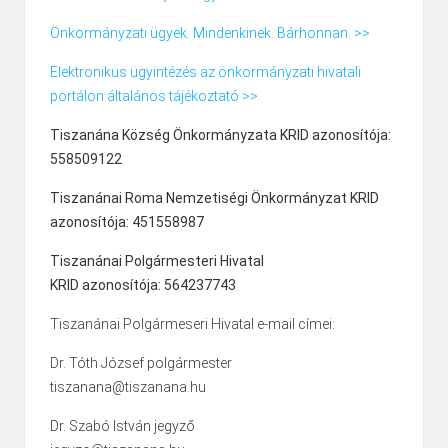
Önkormányzati ügyek. Mindenkinek. Bárhonnan. >>
Elektronikus ügyintézés az önkormányzati hivatali
portálon általános tájékoztató >>
Tiszanána Község Önkormányzata KRID azonosítója:
558509122
Tiszanánai Roma Nemzetiségi Önkormányzat KRID
azonosítója: 451558987
Tiszanánai Polgármesteri Hivatal
KRID azonosítója: 564237743
Tiszanánai Polgármeseri Hivatal e-mail címei:
Dr. Tóth József polgármester
tiszanana@tiszanana.hu
Dr. Szabó István jegyző