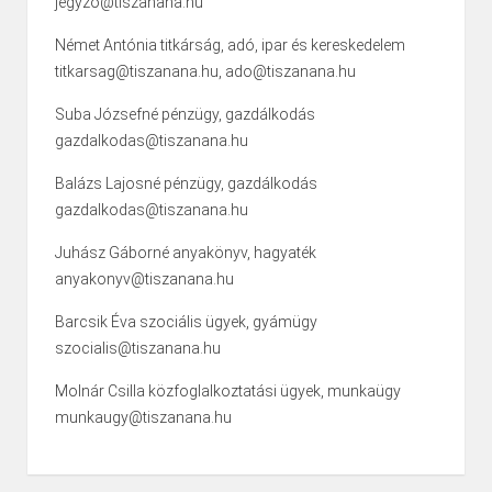
jegyzo@tiszanana.hu
Német Antónia titkárság, adó, ipar és kereskedelem
titkarsag@tiszanana.hu, ado@tiszanana.hu
Suba Józsefné pénzügy, gazdálkodás
gazdalkodas@tiszanana.hu
Balázs Lajosné pénzügy, gazdálkodás
gazdalkodas@tiszanana.hu
Juhász Gáborné anyakönyv, hagyaték
anyakonyv@tiszanana.hu
Barcsik Éva szociális ügyek, gyámügy
szocialis@tiszanana.hu
Molnár Csilla közfoglalkoztatási ügyek, munkaügy
munkaugy@tiszanana.hu