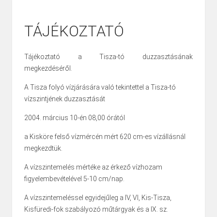
TÁJÉKOZTATÓ
Tájékoztató a Tisza-tó duzzasztásának
megkezdéséről.
A Tisza folyó vízjárására való tekintettel a Tisza-tó
vízszintjének duzzasztását
2004. március 10-én 08,00 órától
a Kisköre felső vízmércén mért 620 cm-es vízállásnál
megkezdtük.
A vízszintemelés mértéke az érkező vízhozam
figyelembevételével 5-10 cm/nap.
A vízszintemeléssel egyidejűleg a IV, VI, Kis-Tisza,
Kisfüredi-fok szabályozó műtárgyak és a IX. sz.