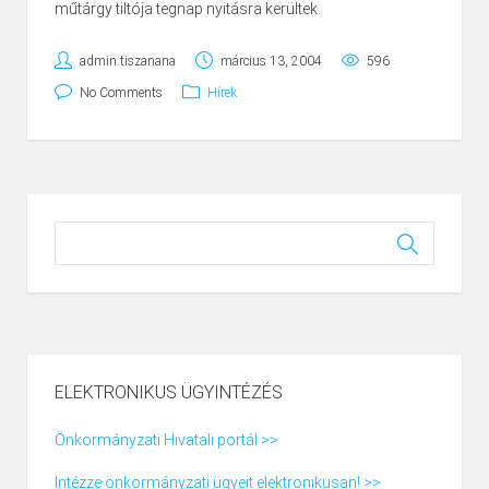
műtárgy tiltója tegnap nyitásra kerültek.
admin.tiszanana
március 13, 2004
596
No Comments
Hírek
ELEKTRONIKUS ÜGYINTÉZÉS
Önkormányzati Hivatali portál >>
Intézze önkormányzati ügyeit elektronikusan! >>