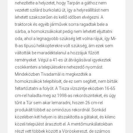
nehezítette a helyzetet, hogy Tarpán a gáthoz nem
vezetett szilárd burkolatú út, így a helyreállítást nem
lehetett szakszerűen és kellő időben elvégezni. A
traktorok és egyéb járművek sorra ragadtak bele a
sárba, a homokzsákokat pedig nem lehetett eljuttatni
oda, ahol a legnagyobb szükség lett volna rájuk, így Mi-
8-as típusú helikopterekre volt szükség, ám ezek sem
váltották be maradéktalanul a hozzájuk fűzött
reményeket. Végül a 41-es út átvágásával igyekeztek
csökkenteni a településekre nehezedő nyomást.
Mindeközben Tivadarnál is megkezdték a
homokzsákok telepítését, de ez sem segített, nem bírták
feltartóztatni a folyót. A Tisza vízszintje eközben 16-65
cm-rel haladta meg az 1998-as rekordszinteket, és úgy
tűnt a Túr sem akar lemaradni, hiszen 26 cm-rel
produkált többet az ominózus rekordnál. Sonkád
közelében két helyen is átszakította a gátakat, és kilenc
közeli települést árasztott el. A mentőmunkálatokban
részt vett többek között a Vöröskereszt, de számos