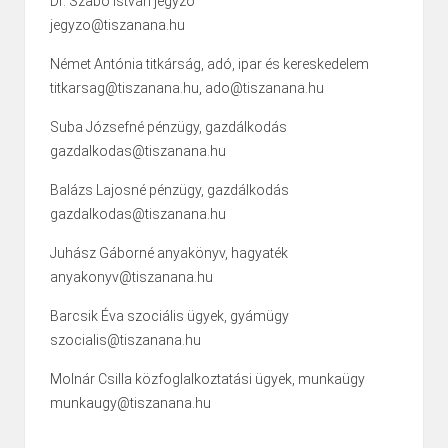
Dr. Szabó István jegyző
jegyzo@tiszanana.hu
Német Antónia titkárság, adó, ipar és kereskedelem
titkarsag@tiszanana.hu, ado@tiszanana.hu
Suba Józsefné pénzügy, gazdálkodás
gazdalkodas@tiszanana.hu
Balázs Lajosné pénzügy, gazdálkodás
gazdalkodas@tiszanana.hu
Juhász Gáborné anyakönyv, hagyaték
anyakonyv@tiszanana.hu
Barcsik Éva szociális ügyek, gyámügy
szocialis@tiszanana.hu
Molnár Csilla közfoglalkoztatási ügyek, munkaügy
munkaugy@tiszanana.hu