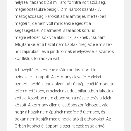
helyreállításához 2,8 milliárd forintra volt szükség,
megerősítésükre pedig 6,2 milliárdot szántak. A
mezőgazdasági károkat az állam teljes mértékben
megtéríti, de nem volt mindenki elégedett a
segítségekkel. Az átmeneti szállások körül is
meglehetősen sok vita alakult ki, akiknek „csupán”
felújítani kellett a házát nem kapták meg az élelmiszer-
hozzájárulást, és a jándi romák elhelyezése is számos
konfliktus forrásává vált.
A házépítések kérdése azóta ráadásul politikai
színezetet is kapott. A kormány eleve feltételeket
szabott, például csak olyan ház újraépítését támogatta
teljes mértékben, amelyek az adott pillanatban lakottak
voltak. Azonban nem ebben van a nézeteltérés a felek
között. A kormány ellen a legtöbbször felhozott vád,
hogy a házak nem épülnek megfelelő ütemben, és
sokan nem kapják meg a nekik járó új otthonokat. Az
Orbán-kabinet álláspontja szerint ezek csak kirívó