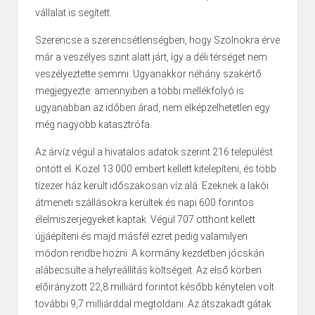
vállalat is segített.
Szerencse a szerencsétlenségben, hogy Szolnokra érve
már a veszélyes szint alatt járt, így a déli térséget nem
veszélyeztette semmi. Ugyanakkor néhány szakértő
megjegyezte: amennyiben a többi mellékfolyó is
ugyanabban az időben árad, nem elképzelhetetlen egy
még nagyobb katasztrófa.
Az árvíz végül a hivatalos adatok szerint 216 települést
öntött el. Közel 13 000 embert kellett kitelepíteni, és több
tízezer ház került időszakosan víz alá. Ezeknek a lakói
átmeneti szállásokra kerültek és napi 600 forintos
élelmiszerjegyeket kaptak. Végül 707 otthont kellett
újjáépíteni és majd másfél ezret pedig valamilyen
módon rendbe hozni. A kormány kezdetben jócskán
alábecsülte a helyreállítás költségeit. Az első körben
előirányzott 22,8 milliárd forintot később kénytelen volt
további 9,7 milliárddal megtoldani. Az átszakadt gátak