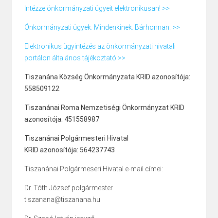
Intézze önkormányzati ügyeit elektronikusan! >>
Önkormányzati ügyek. Mindenkinek. Bárhonnan. >>
Elektronikus ügyintézés az önkormányzati hivatali
portálon általános tájékoztató >>
Tiszanána Község Önkormányzata KRID azonosítója:
558509122
Tiszanánai Roma Nemzetiségi Önkormányzat KRID
azonosítója: 451558987
Tiszanánai Polgármesteri Hivatal
KRID azonosítója: 564237743
Tiszanánai Polgármeseri Hivatal e-mail címei:
Dr. Tóth József polgármester
tiszanana@tiszanana.hu