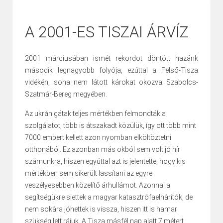
A 2001-ES TISZAI ÁRVÍZ
2001 márciusában ismét rekordot döntött hazánk
második legnagyobb folyója, ezúttal a Felső-Tisza
vidékén, soha nem látott károkat okozva Szabolcs-
Szatmár-Bereg megyében.
Az ukrán gátak teljes mértékben felmondták a
szolgálatot, több is átszakadt közülük, így ott több mint
7000 embert kellett azon nyomban elköltöztetni
otthonából. Ez azonban más okból sem volt jó hír
számunkra, hiszen egyúttal azt is jelentette, hogy kis
mértékben sem sikerült lassítani az egyre
veszélyesebben közelítő árhullámot. Azonnal a
segítségükre siettek a magyar katasztrófaelhárítók, de
nem sokára jöhettek is vissza, hiszen itt is hamar
szükség lett rájuk. A Tisza másfél nap alatt 7 métert