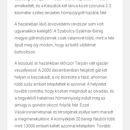
emelkedett, és a Kárpátok két lánca közé szorulva 2-3
kilométer széles területen hömpölygött hazánk felé.
A hazánkban lévő árvízvédelmi rendszer sem volt
ugyanakkor kielégítő. A Szabolcs-Szatmár-Bereg
megyei gátrendszernek csak valamivel több, mint a fele
épült meg oly módon, hogy az kellő védelmet
biztosítson.
A lezúduló ár hazánkban először Tarpán vált igazán
veszélyessé. A 2000 decemberében felújított gát két
helyen is beszakadt, a víz elöntötte a falut, ahonnan
több száz embert telepítettek ki azonnal. A helyzetet
tovább rontotta, hogy közben megindult az olvadás, és
a hegyekből hatalmas hómennyiség indult meg az
amúgy is gondot okozó folyók felé. Ezzel
Vásárosnaménynak és térségének esélye sem maradt
a megmenekülésre. A környékbeli 20 beregi faluból több
mint 13000 embert kellett azonnal kitelepíteni. Tovább