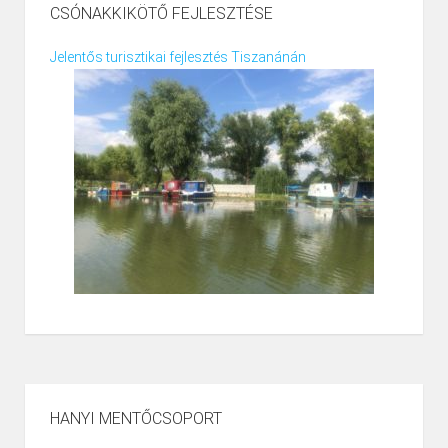
CSÓNAKKIKÖTŐ FEJLESZTÉSE
Jelentős turisztikai fejlesztés Tiszanánán
HANYI MENTŐCSOPORT