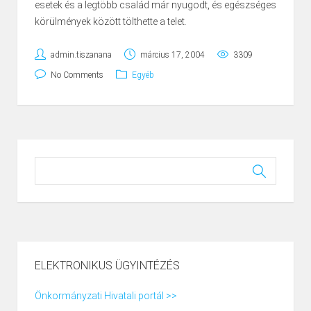
esetek és a legtöbb család már nyugodt, és egészséges
körülmények között tölthette a telet.
admin.tiszanana
március 17, 2004
3309
No Comments
Egyéb
ELEKTRONIKUS ÜGYINTÉZÉS
Önkormányzati Hivatali portál >>