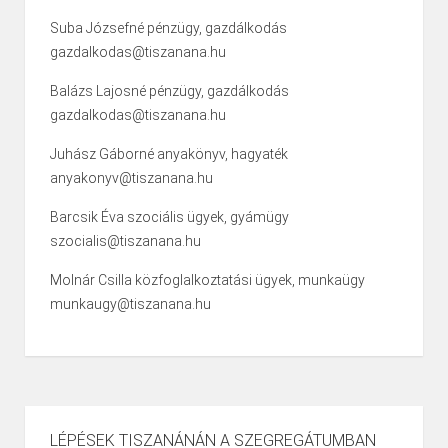
Suba Józsefné pénzügy, gazdálkodás
gazdalkodas@tiszanana.hu
Balázs Lajosné pénzügy, gazdálkodás
gazdalkodas@tiszanana.hu
Juhász Gáborné anyakönyv, hagyaték
anyakonyv@tiszanana.hu
Barcsik Éva szociális ügyek, gyámügy
szocialis@tiszanana.hu
Molnár Csilla közfoglalkoztatási ügyek, munkaügy
munkaugy@tiszanana.hu
LÉPÉSEK TISZANÁNÁN A SZEGREGÁTUMBAN