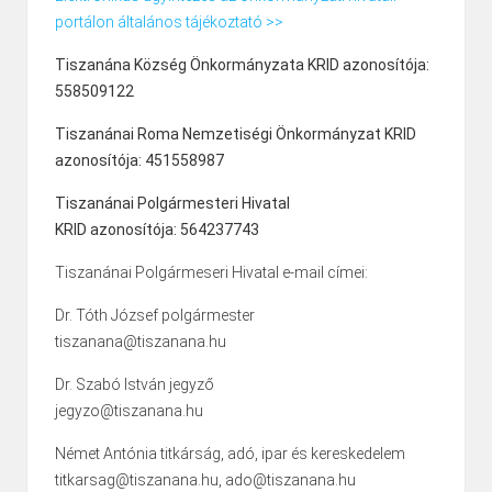
portálon általános tájékoztató >>
Tiszanána Község Önkormányzata KRID azonosítója:
558509122
Tiszanánai Roma Nemzetiségi Önkormányzat KRID
azonosítója: 451558987
Tiszanánai Polgármesteri Hivatal
KRID azonosítója: 564237743
Tiszanánai Polgármeseri Hivatal e-mail címei:
Dr. Tóth József polgármester
tiszanana@tiszanana.hu
Dr. Szabó István jegyző
jegyzo@tiszanana.hu
Német Antónia titkárság, adó, ipar és kereskedelem
titkarsag@tiszanana.hu, ado@tiszanana.hu