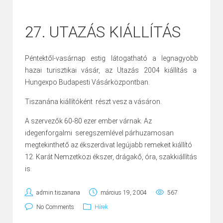
27. UTAZÁS KIÁLLÍTÁS
Péntektől-vasárnap estig látogatható a legnagyobb
hazai turisztikai vásár, az Utazás 2004 kiállítás a
Hungexpo Budapesti Vásárközpontban.
Tiszanána kiállítóként részt vesz a vásáron.
A szervezők 60-80 ezer ember várnak. Az
idegenforgalmi seregszemlével párhuzamosan
megtekinthető az ékszerdivat legújabb remekeit kiállító
12. Karát Nemzetközi ékszer, drágakő, óra, szakkiállítás
is.
admin.tiszanana
március 19, 2004
567
No Comments
Hírek