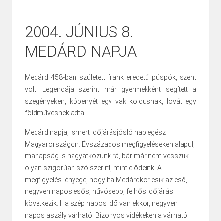
2004. JÚNIUS 8.
MEDÁRD NAPJA
Medárd 458-ban született frank eredetű püspök, szent
volt. Legendája szerint már gyermekként segített a
szegényeken, köpenyét egy vak koldusnak, lovát egy
földművesnek adta.
Medárd napja, ismert időjárásjósló nap egész
Magyarországon. Évszázados megfigyeléseken alapul,
manapság is hagyatkozunk rá, bár már nem vesszük
olyan szigorúan szó szerint, mint elődeink. A
megfigyelés lényege, hogy ha Medárdkor esik az eső,
negyven napos esős, hűvösebb, felhős időjárás
következik. Ha szép napos idő van ekkor, negyven
napos aszály várható. Bizonyos vidékeken a várható