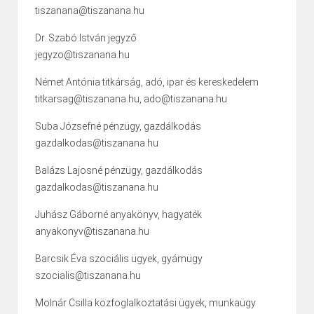
tiszanana@tiszanana.hu
Dr. Szabó István jegyző
jegyzo@tiszanana.hu
Német Antónia titkárság, adó, ipar és kereskedelem
titkarsag@tiszanana.hu, ado@tiszanana.hu
Suba Józsefné pénzügy, gazdálkodás
gazdalkodas@tiszanana.hu
Balázs Lajosné pénzügy, gazdálkodás
gazdalkodas@tiszanana.hu
Juhász Gáborné anyakönyv, hagyaték
anyakonyv@tiszanana.hu
Barcsik Éva szociális ügyek, gyámügy
szocialis@tiszanana.hu
Molnár Csilla közfoglalkoztatási ügyek, munkaügy