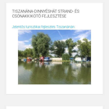
TISZANÁNA-DINNYÉSHÁT STRAND- ÉS
CSÓNAKKIKÖTŐ FEJLESZTÉSE
Jelentős turisztikai fejlesztés Tiszanánán