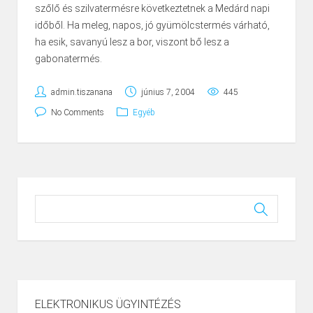
szőlő és szilvatermésre következtetnek a Medárd napi
időből. Ha meleg, napos, jó gyümölcstermés várható,
ha esik, savanyú lesz a bor, viszont bő lesz a
gabonatermés.
admin.tiszanana
június 7, 2004
445
No Comments
Egyéb
ELEKTRONIKUS ÜGYINTÉZÉS