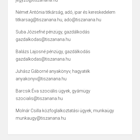
jegyzo@tiszanana.hu
Német Antónia titkárság, adó, ipar és kereskedelem
titkarsag@tiszanana.hu, ado@tiszanana.hu
Suba Józsefné pénzügy, gazdálkodás
gazdalkodas@tiszanana.hu
Balázs Lajosné pénzügy, gazdálkodás
gazdalkodas@tiszanana.hu
Juhász Gáborné anyakönyv, hagyaték
anyakonyv@tiszanana.hu
Barcsik Éva szociális ügyek, gyámügy
szocialis@tiszanana.hu
Molnár Csilla közfoglalkoztatási ügyek, munkaügy
munkaugy@tiszanana.hu