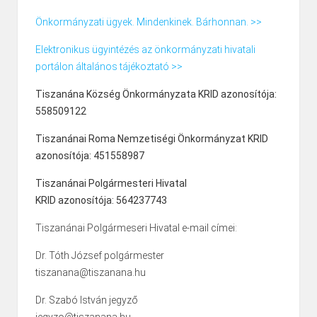
Önkormányzati ügyek. Mindenkinek. Bárhonnan. >>
Elektronikus ügyintézés az önkormányzati hivatali
portálon általános tájékoztató >>
Tiszanána Község Önkormányzata KRID azonosítója:
558509122
Tiszanánai Roma Nemzetiségi Önkormányzat KRID
azonosítója: 451558987
Tiszanánai Polgármesteri Hivatal
KRID azonosítója: 564237743
Tiszanánai Polgármeseri Hivatal e-mail címei:
Dr. Tóth József polgármester
tiszanana@tiszanana.hu
Dr. Szabó István jegyző