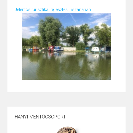
Jelentős turisztikai fejlesztés Tiszanánán
HANYI MENTŐCSOPORT