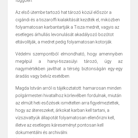
függően.
Az első ütembe tartozó hat tározó közül először a
cigándi és a tiszaroffi kialakítását kezdték el, miközben
folyamatosan karbantartják a Tisza medrét, vagyis az
esetleges árhullás levonulását akadályozó bozótot
eltávolítják, a medret pedig folyamatosan kotorják.
Védelmi szempontból elmondható, hogy amennyiben
megépül a hanyi-tiszasülyi tározó, úgy az
nagymértékben javíthat a térség biztonságán egy-egy
áradás vagy belvíz esetében.
Magda István arról is tájékoztatott: hamarosan minden
polgármesteri hivatalhoz körlevélben fordulnak, miután
az elmúlt heti esőzések ismételten arra figyelmeztettek,
hogy az átereszeket, árkokat karban kell tartani, a
vízszivattyúk állapotát folyamatosan ellenőrizni kell,
illetve az esetleges káreseményt pontosan kell
dokumentálni és archiválni.