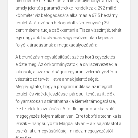
ütemben kerül kialakításra a tiszasülyi-hanyi tározó is,
amely jelentős paraméterekkel rendelkezik: 292 millió
köbméter víz befogadására alkalmas a 67,5 hektárnyi
terület. A tározóban befogadott vízmennyiség 39
centiméterrel tudja csökkenteni a Tisza vízszintjét, tehát
egy nagyobb hóolvadás vagy esőzés után képes a
folyó kiáradásának a megakadályozására.
A beruházás megvalósítását széles körű egyeztetés
előzte meg. Az önkormányzatok, a civilszervezetek, a
lakosok, a szakhatóságok egyaránt véleményezték a
vésztározó tervét, illetve annak jelentőségét.
Megnyugtató, hogy a program indítása az integrált
terület- és vidékfejlesztéssel párosul, tehát az itt élők
folyamatosan számíthatnak a kiemelt támogatásra,
életfeltételeik javulására. A földtulajdonosokkal való
megegyezés folyamatban van. Erre többféle technika is
létezik – hangsúlyozta Magda István – a kisajátítástól a
cserén át a megvásárlásig, mindez megegyezéstől