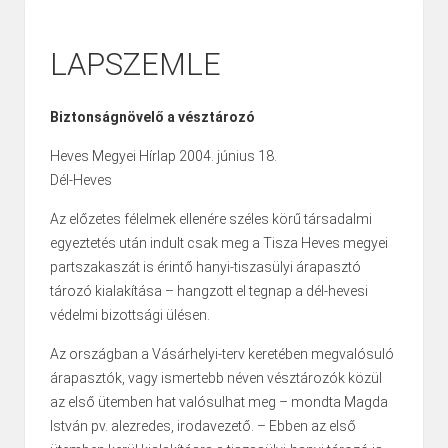
LAPSZEMLE
Biztonságnövelő a vésztározó
Heves Megyei Hírlap 2004. június 18.
Dél-Heves
Az előzetes félelmek ellenére széles körű társadalmi
egyeztetés után indult csak meg a Tisza Heves megyei
partszakaszát is érintő hanyi-tiszasülyi árapasztó
tározó kialakítása – hangzott el tegnap a dél-hevesi
védelmi bizottsági ülésen.
Az országban a Vásárhelyi-terv keretében megvalósuló
árapasztók, vagy ismertebb néven vésztározók közül
az első ütemben hat valósulhat meg – mondta Magda
István pv. alezredes, irodavezető. – Ebben az első