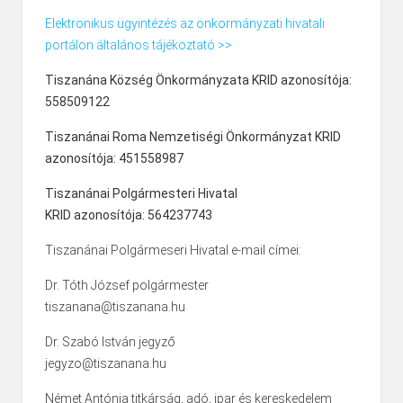
Elektronikus ügyintézés az önkormányzati hivatali
portálon általános tájékoztató >>
Tiszanána Község Önkormányzata KRID azonosítója:
558509122
Tiszanánai Roma Nemzetiségi Önkormányzat KRID
azonosítója: 451558987
Tiszanánai Polgármesteri Hivatal
KRID azonosítója: 564237743
Tiszanánai Polgármeseri Hivatal e-mail címei:
Dr. Tóth József polgármester
tiszanana@tiszanana.hu
Dr. Szabó István jegyző
jegyzo@tiszanana.hu
Német Antónia titkárság, adó, ipar és kereskedelem