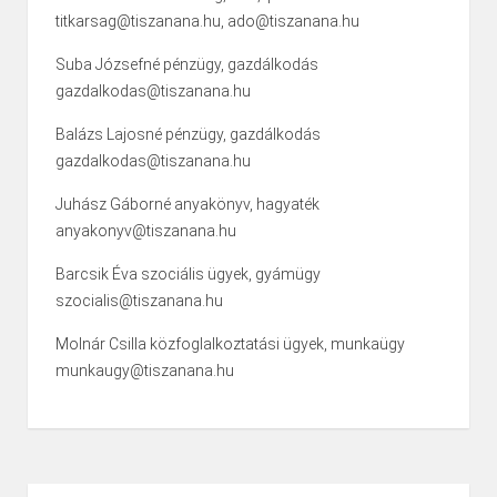
titkarsag@tiszanana.hu, ado@tiszanana.hu
Suba Józsefné pénzügy, gazdálkodás
gazdalkodas@tiszanana.hu
Balázs Lajosné pénzügy, gazdálkodás
gazdalkodas@tiszanana.hu
Juhász Gáborné anyakönyv, hagyaték
anyakonyv@tiszanana.hu
Barcsik Éva szociális ügyek, gyámügy
szocialis@tiszanana.hu
Molnár Csilla közfoglalkoztatási ügyek, munkaügy
munkaugy@tiszanana.hu