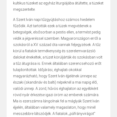
kultikus tüzeket az egyház liturgiájába átültette, a tüzeket
megszentelte.
A Szent Iván napi tűzgyújtáshoz számos hiedelem
fűződik. Azt tartották ezek a tüzek megvédenek a
betegségek, elsősorban a pestis ellen, a termést pedig
védik a jégveréssel szemben. Magyarországon erről a
szokásról a XV. század óta vannak feljegyzések. A tűz
körül a fiatalok termékenység és szerelemvarázsló
dalokat énekeltek, a tüzet körüljárták és szokásban volt
a tűz átugrása is. Ennek általában szerencsehozó erőt
tulajdonítottak. Időjárási, éghajlati okokkal
magyarázható, hogy Szent Iván éjjelének ünnepe az
északi (skandináv és balti) népeknél a mai napig élő,
valódi ünnep. A zord, hűvös éghajlaton az egyébként
rövid nyár érkezése igazi öröm az emberek számára.
Ma is ezerszámra lángolnak fel a máglyák Szent Iván
éjjelén, általában valamely magaslaton, hogy minél
messzebbre látszódjék. A fiatalok „páfrányvirágot”