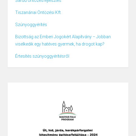
Sarud öntözésfejlesztés
Tiszanánai Öntözési Kft.
Szúnyoggyérítés
Bizottság az Emberi Jogokért Alapítvány – Jobban
viselkedik egy hatéves gyermek, ha drogot kap?
Értesítés szúnyoggyérítésről