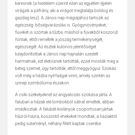
keresnek (a hiedelem szerint ezen az egyetlen éjjelen
virágzik a páfrány, aki a virágot megtalálja boldog és
gazdag lesz). A János nap mágiájához tartozik az
egészség- bőségvarázslás is. Gyógynövényeket,
füveket is szórtak a tűzbe, máshol a füvekből koszorút
fontak, ettől remélték a jószág termékenységét,
egészségét. Az észtek különös jelentőséget
tulajdonítottak a János nap hajnalán szedett
harmatnak, ezt életvíznek tartották, ezzel mosták meg a
beteg szemet, úgy tartották, ettől meggyógyul. Szokás
volt még a házba nyírfaágat vinni, amely szintén az
ünnep szimbóluma északon.
A csíki székelyeknél az angyalozás szokása járta. A
faluban a házak elé lombokból sátrat emeltek, abban
imádkoztak. A falubéli kislányok csoportosan jártak
házról-házra, köszöntő énekeket mondtak, a háziaktól
pedig süteményt, néhány fillért kaptak cserébe.