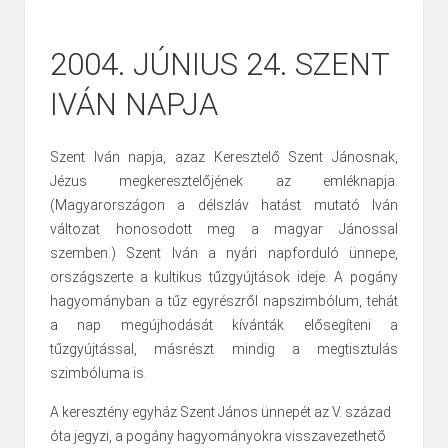
2004. JÚNIUS 24. SZENT
IVÁN NAPJA
Szent Iván napja, azaz Keresztelő Szent Jánosnak,
Jézus megkeresztelőjének az emléknapja.
(Magyarországon a délszláv hatást mutató Iván
változat honosodott meg a magyar Jánossal
szemben.) Szent Iván a nyári napforduló ünnepe,
országszerte a kultikus tűzgyújtások ideje. A pogány
hagyományban a tűz egyrészről napszimbólum, tehát
a nap megújhodását kívánták elősegíteni a
tűzgyújtással, másrészt mindig a megtisztulás
szimbóluma is.
A keresztény egyház Szent János ünnepét az V. század
óta jegyzi, a pogány hagyományokra visszavezethető