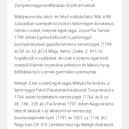
Zemplénmegye levéltárában őrzött armalisát.
Mattyasovszky (alsó- és felső-mátyásfalvi). Már a XIII.
században szerepelt törzsökös liptómegyei donatarius
nemes család, melynek egyik tagja, József fia Tamás
1799. évben Egerbe költözött s Liptómegye
bizonyitványával igazolta birtokos nemességét. (1799.
év 50. sz. 62. jkl.) A Magy. Nemz. Zsebk. (I. 441.) is
foglalkozik a családdal, de csak a szepesi ágat közli,
melyből Kálmán tiszanánai plébános és Miklós nyug.
itélőtáblai biró s ennek gyermekei származtak.
Melegh. Ezen család egyik tagja, Mátyás fia András, a
liptómegyei Felső-Pásztoháról költözött Tiszanánára s
1764. évben hirdettette ki nemességét. (1764. év 8. sz.
90., 186., 228. jkl.) Fia András 1791. évben Nagyváradra
tette át lakását s ez alkalommal nemességi
bizonyságlevelet nyert. (1791. év 1053. sz. 1136. jkl.)
Nagy Iván (VII. 410.) emlitést tesz egy Melegh Andrásról,