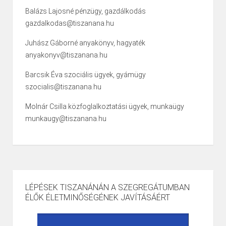
Balázs Lajosné pénzügy, gazdálkodás
gazdalkodas@tiszanana.hu
Juhász Gáborné anyakönyv, hagyaték
anyakonyv@tiszanana.hu
Barcsik Éva szociális ügyek, gyámügy
szocialis@tiszanana.hu
Molnár Csilla közfoglalkoztatási ügyek, munkaügy
munkaugy@tiszanana.hu
LÉPÉSEK TISZANÁNÁN A SZEGREGÁTUMBAN
ÉLŐK ÉLETMINŐSÉGÉNEK JAVÍTÁSÁÉRT