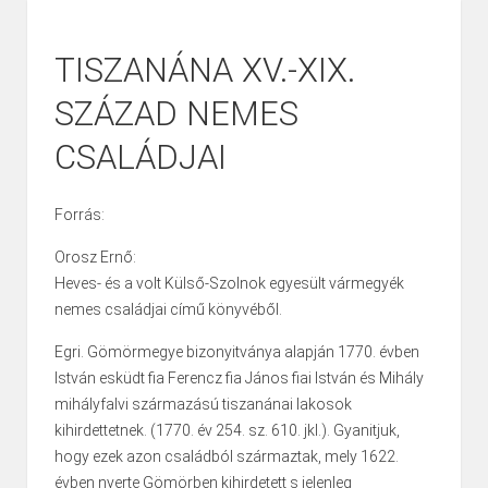
TISZANÁNA XV.-XIX.
SZÁZAD NEMES
CSALÁDJAI
Forrás:
Orosz Ernő:
Heves- és a volt Külső-Szolnok egyesült vármegyék
nemes családjai című könyvéből.
Egri. Gömörmegye bizonyitványa alapján 1770. évben
István esküdt fia Ferencz fia János fiai István és Mihály
mihályfalvi származású tiszanánai lakosok
kihirdettetnek. (1770. év 254. sz. 610. jkl.). Gyanitjuk,
hogy ezek azon családból származtak, mely 1622.
évben nyerte Gömörben kihirdetett s jelenleg