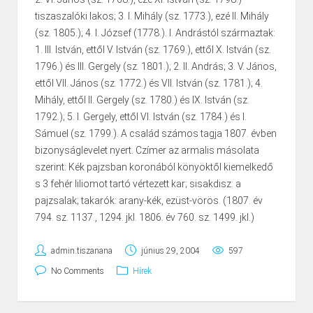
tiszaszalóki lakos; 3. I. Mihály (sz. 1773.), ezé II. Mihály
(sz. 1805.); 4. I. József (1778.). I. Andrástól származtak:
1. III. István, ettől V. István (sz. 1769.), ettől X. István (sz.
1796.) és III. Gergely (sz. 1801.); 2. II. András; 3. V. János,
ettől VII. János (sz. 1772.) és VII. István (sz. 1781.); 4.
Mihály, ettől II. Gergely (sz. 1780.) és IX. István (sz.
1792.); 5. I. Gergely, ettől VI. István (sz. 1784.) és I.
Sámuel (sz. 1799.). A család számos tagja 1807. évben
bizonyságlevelet nyert. Czímer az armalis másolata
szerint: Kék pajzsban koronából könyöktől kiemelkedő
s 3 fehér liliomot tartó vértezett kar; sisakdisz: a
pajzsalak; takarók: arany-kék, ezüst-vörös. (1807. év
794. sz. 1137., 1294. jkl. 1806. év 760. sz. 1499. jkl.)
admin.tiszanana
június 29, 2004
597
No Comments
Hírek