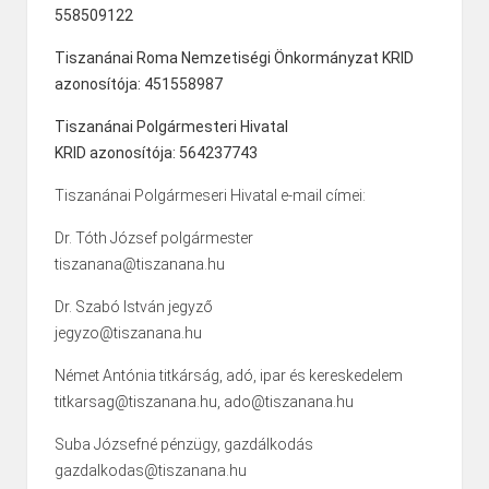
558509122
Tiszanánai Roma Nemzetiségi Önkormányzat KRID
azonosítója: 451558987
Tiszanánai Polgármesteri Hivatal
KRID azonosítója: 564237743
Tiszanánai Polgármeseri Hivatal e-mail címei:
Dr. Tóth József polgármester
tiszanana@tiszanana.hu
Dr. Szabó István jegyző
jegyzo@tiszanana.hu
Német Antónia titkárság, adó, ipar és kereskedelem
titkarsag@tiszanana.hu, ado@tiszanana.hu
Suba Józsefné pénzügy, gazdálkodás
gazdalkodas@tiszanana.hu