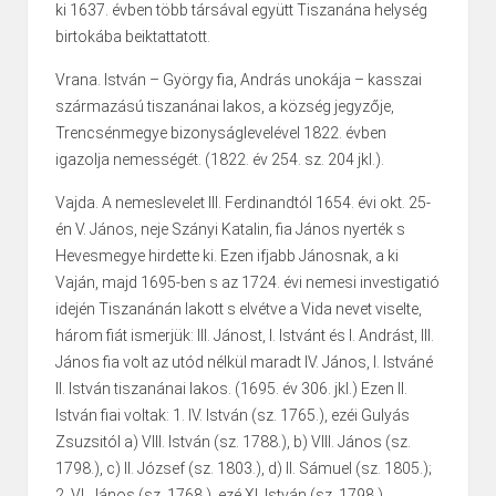
ki 1637. évben több társával együtt Tiszanána helység
birtokába beiktattatott.
Vrana. István – György fia, András unokája – kasszai
származású tiszanánai lakos, a község jegyzője,
Trencsénmegye bizonyságlevelével 1822. évben
igazolja nemességét. (1822. év 254. sz. 204 jkl.).
Vajda. A nemeslevelet III. Ferdinandtól 1654. évi okt. 25-
én V. János, neje Szányi Katalin, fia János nyerték s
Hevesmegye hirdette ki. Ezen ifjabb Jánosnak, a ki
Vaján, majd 1695-ben s az 1724. évi nemesi investigatió
idején Tiszanánán lakott s elvétve a Vida nevet viselte,
három fiát ismerjük: III. Jánost, I. Istvánt és I. Andrást, III.
János fia volt az utód nélkül maradt IV. János, I. Istváné
II. István tiszanánai lakos. (1695. év 306. jkl.) Ezen II.
István fiai voltak: 1. IV. István (sz. 1765.), ezéi Gulyás
Zsuzsitól a) VIII. István (sz. 1788.), b) VIII. János (sz.
1798.), c) II. József (sz. 1803.), d) II. Sámuel (sz. 1805.);
2. VI. János (sz. 1768.), ezé XI. István (sz. 1798.)