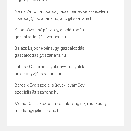
jegyzo@tiszanana.hu
Német Antónia titkárság, adó, ipar és kereskedelem
titkarsag@tiszanana.hu, ado@tiszanana.hu
Suba Józsefné pénzügy, gazdálkodás
gazdalkodas@tiszanana.hu
Balázs Lajosné pénzügy, gazdálkodás
gazdalkodas@tiszanana.hu
Juhász Gáborné anyakönyv, hagyaték
anyakonyv@tiszanana.hu
Barcsik Éva szociális ügyek, gyámügy
szocialis@tiszanana.hu
Molnár Csilla közfoglalkoztatási ügyek, munkaügy
munkaugy@tiszanana.hu