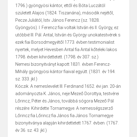
1796.) gyöngyösi kántor, ettől és Bóta Luczától
született Alajos (1824. Tiszanána), második nejétől,
Pecze Juliától, Istv. János Ferencz (sz. 1828.
Gyöngyös). I. Ferencz fiai voltak István és II. György, ez
utóbbié III. Pál. Antal, István és György unokatestvérek s
ezek fiai Borsodmegyétől 1773. évben testimonialist
nyertek, melyet Hevesben Antal fia Antal kőteleki lakos
1798. évben kihirdettetett. (1798. év 307. sz.)
Nemesi bizonyitványt kapott 1831. évben Ferencz-
Mihály gyöngyösi kántor fiaival együtt. (1831. év 194.
sz. 333. jkl.)
Kóczik. A nemeslevelet III. Ferdinand 1652. évi jan. 20-án
adományozta K. János, neje Mezeő Dorottya, testvérei
Lőrincz, Péter és János, továbbá sógora Mezeő Pál
részére. Kihirdette Tornamegye. A nemességszerző
Lőrincz fia Lőrincz fia János fia János Tornamegye
bizonyitványa alapján kihirdettetett 1767. évben. (1767.
év 36. sz. 43. jkl.)