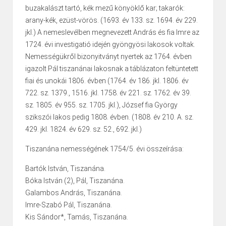
buzakalászt tartó, kék mezű könyöklő kar; takarók:
arany-kék, ezüst-vörös. (1693. év 133. sz. 1694. év 229.
jkl.) A nemeslevélben megnevezett András és fia Imre az
1724. évi investigatió idején gyöngyösi lakosok voltak.
Nemességükről bizonyitványt nyertek az 1764. évben
igazolt Pál tiszanánai lakosnak a táblázaton feltüntetett
fiai és unokái 1806. évben (1764. év 186. jkl. 1806. év
722. sz. 1379., 1516. jkl. 1758. év 221. sz. 1762. év 39.
sz. 1805. év 955. sz. 1705. jkl.), József fia György
szikszói lakos pedig 1808. évben. (1808. év 210. A. sz.
429. jkl. 1824. év 629. sz. 52., 692. jkl.)
Tiszanána nemességének 1754/5. évi összeírása:
Bartók István, Tiszanána.
Bóka István (2), Pál, Tiszanána.
Galambos András, Tiszanána.
Imre-Szabó Pál, Tiszanána.
Kis Sándor*, Tamás, Tiszanána.