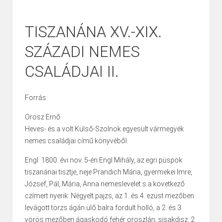
TISZANÁNA XV.-XIX.
SZÁZADI NEMES
CSALÁDJAI II.
Forrás:
Orosz Ernő
Heves- és a volt Külső-Szolnok egyesült vármegyék
nemes családjai című könyvéből.
Engl. 1800. évi nov. 5-én Engl Mihály, az egri püspök
tiszanánai tisztje, neje Prandich Mária, gyermekei Imre,
József, Pál, Mária, Anna nemeslevelet s a következő
czímert nyerik: Négyelt pajzs, az 1. és 4. ezüst mezőben
levágott törzs ágán ülő balra fordult holló, a 2. és 3.
vörös mezőben ágaskodó fehér oroszlán; sisakdisz: 2