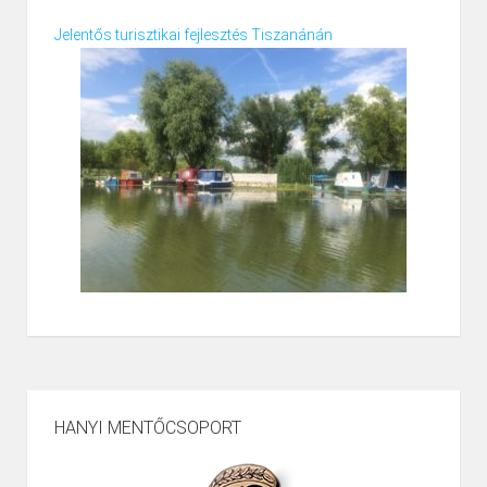
Jelentős turisztikai fejlesztés Tiszanánán
HANYI MENTŐCSOPORT