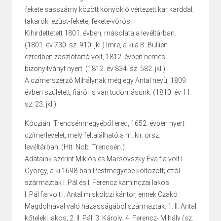
fekete sasszárny között könyöklő vértezett kar karddal;
takarók: ezüst-fekete, fekete-vörös.
Kihirdettetett 1801. évben, másolata a levéltárban.
(1801. év 730. sz. 910. jkl.) Imre, a ki a B. Bullien
ezredben zászlótartó volt, 1812. évben nemesi
bizonyitványt nyert. (1812. év 834. sz. 582. jkl.)
A czímerszerző Mihálynak még egy Antal nevü, 1809.
évben született, fiáról is van tudomásunk. (1810. év 11.
sz. 23. jkl.)
Kóczián. Trencsénmegyéből ered, 1652. évben nyert
czímerlevelet, mely feltalálható a m. kir. orsz.
levéltárban. (Htt. Nob. Trencsén.)
Adataink szerint Miklós és Marsovszky Éva fia volt I.
György, a ki 1698-ban Pestmegyébe költözött; ettől
származtak I. Pál és I. Ferencz kaminczai lakos.
I. Pál fia volt I. Antal miskolczi kántor, ennek Czakó
Magdolnával való házasságából származtak: 1. II. Antal
kőteleki lakos; 2. II. Pál; 3. Károly; 4. Ferencz- Mihály (sz.