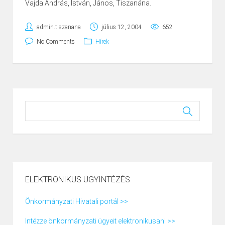
Vajda András, István, János, Tiszanána.
admin.tiszanana
július 12, 2004
652
No Comments
Hírek
ELEKTRONIKUS ÜGYINTÉZÉS
Önkormányzati Hivatali portál >>
Intézze önkormányzati ügyeit elektronikusan! >>