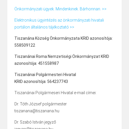
Önkormányzati ügyek. Mindenkinek. Bárhonnan. >>
Elektronikus ügyintézés az önkormányzati hivatali
portálon általános tájékoztató >>
Tiszanána Község Önkormányzata KRID azonosítója:
558509122
Tiszanánai Roma Nemzetiségi Önkormányzat KRID
azonosítója: 451558987
Tiszanánai Polgármesteri Hivatal
KRID azonosítója: 564237743
Tiszanánai Polgármeseri Hivatal e-mail címei:
Dr. Tóth József polgármester
tiszanana@tiszanana.hu
Dr. Szabó István jegyző