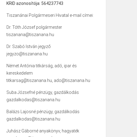
KRID azonosítója: 564237743
Tiszanánai Polgármeseri Hivatal e-mail címei:
Dr. Tóth József polgármester
tiszanana@tiszanana.hu
Dr. Szabó István jegyző
jegyzo@tiszanana.hu
Német Antónia titkárság, adó, ipar és
kereskedelem
titkarsag@tiszanana.hu, ado@tiszanana.hu
Suba Józsefné pénzügy, gazdálkodás
gazdalkodas@tiszanana.hu
Balázs Lajosné pénzügy, gazdálkodás
gazdalkodas@tiszanana.hu
Juhász Gáborné anyakönyv, hagyaték