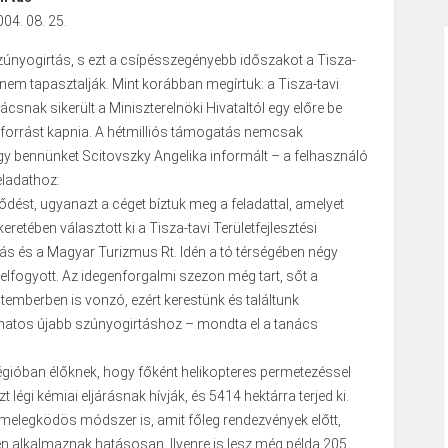
04. 08. 25.
zúnyogirtás, s ezt a csípésszegényebb időszakot a Tisza-
anem tapasztalják. Mint korábban megírtuk: a Tisza-tavi
ácsnak sikerült a Miniszterelnöki Hivataltól egy előre be
z forrást kapnia. A hétmilliós támogatás nemcsak
gy bennünket Scitovszky Angelika informált – a felhasználó
eladathoz:
dést, ugyanazt a céget bíztuk meg a feladattal, amelyet
eretében választott ki a Tisza-tavi Területfejlesztési
s és a Magyar Turizmus Rt. Idén a tó térségében négy
z elfogyott. Az idegenforgalmi szezon még tart, sőt a
emberben is vonzó, ezért kerestünk és találtunk
natos újabb szúnyogirtáshoz – mondta el a tanács
régióban élőknek, hogy főként helikopteres permetezéssel
t légi kémiai eljárásnak hívják, és 5414 hektárra terjed ki.
 melegködös módszer is, amit főleg rendezvények előtt,
en alkalmaznak hatásosan. Ilyenre is lesz még példa 205