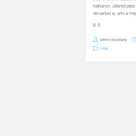
hektáron. Jelentősebb 
lárvairtás is, ami a me
B. S.
admin.tiszanana
Hírek