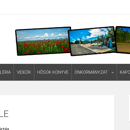
LÉRIA
VIDEÓK
HŐSÖK KÖNYVE
ÖNKORMÁNYZAT
KAP
LE
irtás