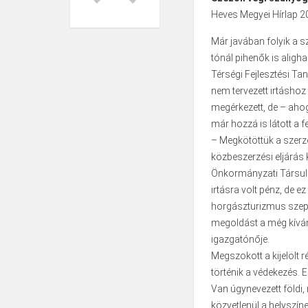
Heves Megyei Hírlap 20
Már javában folyik a s
tónál pihenők is aligh
Térségi Fejlesztési Tan
nem tervezett irtásho
megérkezett, de – aho
már hozzá is látott a f
– Megkötöttük a szerző
közbeszerzési eljárás k
Önkormányzati Társulá
irtásra volt pénz, de e
horgászturizmus szept
megoldást a még kívá
igazgatónője.
Megszokott a kijelölt 
történik a védekezés. Ez
Van úgynevezett földi,
közvetlenül a helyszín