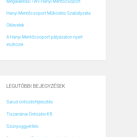
Megalakítási Terv Hanyi Mentőcsoport
Hanyi Mentőcsoport Működési Szabályzata
Oklevelek
A Hanyi Mentőcsoport pályázaton nyert
eszközei
LEGUTÓBBI BEJEGYZÉSEK
Sarud öntözésfejlesztés
Tiszanánai Öntözési Kft.
Szúnyoggyérítés