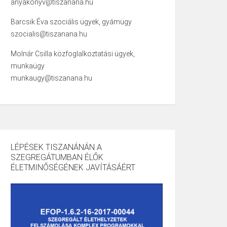
anyakonyv@tiszanana.hu
Barcsik Éva szociális ügyek, gyámügy
szocialis@tiszanana.hu
Molnár Csilla közfoglalkoztatási ügyek,
munkaügy
munkaugy@tiszanana.hu
LÉPÉSEK TISZANÁNÁN A
SZEGREGÁTUMBAN ÉLŐK
ÉLETMINŐSÉGÉNEK JAVÍTÁSÁÉRT