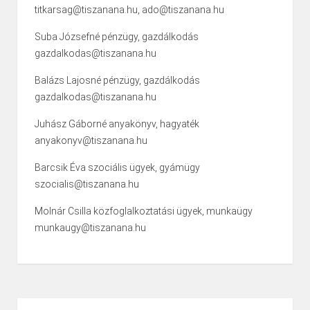
titkarsag@tiszanana.hu, ado@tiszanana.hu
Suba Józsefné pénzügy, gazdálkodás
gazdalkodas@tiszanana.hu
Balázs Lajosné pénzügy, gazdálkodás
gazdalkodas@tiszanana.hu
Juhász Gáborné anyakönyv, hagyaték
anyakonyv@tiszanana.hu
Barcsik Éva szociális ügyek, gyámügy
szocialis@tiszanana.hu
Molnár Csilla közfoglalkoztatási ügyek, munkaügy
munkaugy@tiszanana.hu