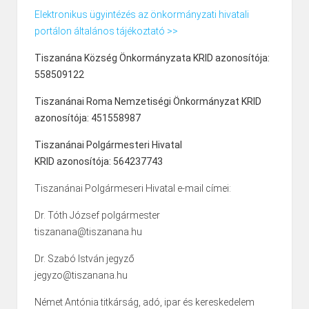
Elektronikus ügyintézés az önkormányzati hivatali
portálon általános tájékoztató >>
Tiszanána Község Önkormányzata KRID azonosítója:
558509122
Tiszanánai Roma Nemzetiségi Önkormányzat KRID
azonosítója: 451558987
Tiszanánai Polgármesteri Hivatal
KRID azonosítója: 564237743
Tiszanánai Polgármeseri Hivatal e-mail címei:
Dr. Tóth József polgármester
tiszanana@tiszanana.hu
Dr. Szabó István jegyző
jegyzo@tiszanana.hu
Német Antónia titkárság, adó, ipar és kereskedelem