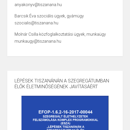
anyakonyv@tiszanana.hu
Barcsik Éva szociális ügyek, gyámügy
szocialis@tiszanana.hu
Molnár Csilla közfoglalkoztatási ügyek, munkaügy
munkaugy@tiszanana.hu
LÉPÉSEK TISZANÁNÁN A SZEGREGÁTUMBAN
ÉLŐK ÉLETMINŐSÉGÉNEK JAVÍTÁSÁÉRT