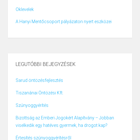
Oklevelek
A Hanyi Mentőcsoport pályázaton nyert eszközei
LEGUTÓBBI BEJEGYZÉSEK
Sarud öntözésfejlesztés
Tiszanánai Öntözési Kft.
Szúnyoggyérítés
Bizottság az Emberi Jogokért Alapítvány – Jobban
viselkedik egy hatéves gyermek, ha drogot kap?
Értesítés szúnyoggyérítésről