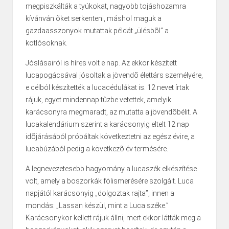
megpiszkálták a tyúkokat, nagyobb tojáshozamra
kívánván õket serkenteni, máshol maguk a
gazdaasszonyok mutattak példát „ülésbõl” a
kotlósoknak.
Jóslásairól is híres volt e nap. Az ekkor készített
lucapogácsával jósoltak a jövendõ élettárs személyére,
e célból készítették a lucacédulákat is. 12 nevet írtak
rájuk, egyet mindennap tûzbe vetettek, amelyik
karácsonyra megmaradt, az mutatta a jövendõbélit. A
lucakalendárium szerint a karácsonyig eltelt 12 nap
idõjárásából próbáltak következtetni az egész évire, a
lucabúzából pedig a következõ év termésére.
A legnevezetesebb hagyomány a lucaszék elkészítése
volt, amely a boszorkák fölismerésére szolgált. Luca
napjától karácsonyig „dolgoztak rajta”, innen a
mondás: „Lassan készül, mint a Luca széke.”
Karácsonykor kellett rájuk állni, mert ekkor látták meg a