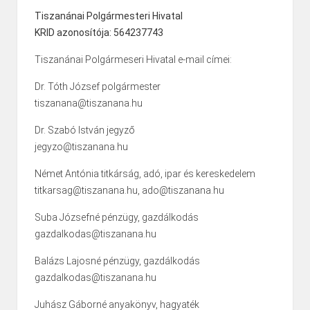
Tiszanánai Polgármesteri Hivatal
KRID azonosítója: 564237743
Tiszanánai Polgármeseri Hivatal e-mail címei:
Dr. Tóth József polgármester
tiszanana@tiszanana.hu
Dr. Szabó István jegyző
jegyzo@tiszanana.hu
Német Antónia titkárság, adó, ipar és kereskedelem
titkarsag@tiszanana.hu, ado@tiszanana.hu
Suba Józsefné pénzügy, gazdálkodás
gazdalkodas@tiszanana.hu
Balázs Lajosné pénzügy, gazdálkodás
gazdalkodas@tiszanana.hu
Juhász Gáborné anyakönyv, hagyaték