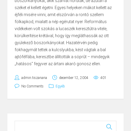
boszorkányokat, akik szarvat hordtak, de azután a
széket el kellett égetni. Egyes helyeken mákot kellett az
éjféli misére vinni, amit elszórván a rontó szellem
fölkapkod, mialatt a nép egérutat nyer. Református
vidékeken volt szokás a lucaszék keresztútra vitele,
körülkerítése krétával, hogy így megláthassák az ott
gyülekezõ boszorkányokat. Hazatérvén pedig
fokhagymát tettek a kulcslyukba, kést vágtak a bal
ajtófélfába, keresztbe állították a söprût – mindegyik
„hatásos” fegyver az ártani akaró gonosz ellen.
admin.tiszanana
december 12, 2004
401
No Comments
Egyéb