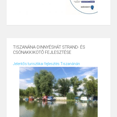
TISZANÁNA-DINNYÉSHÁT STRAND- ÉS
CSÓNAKKIKÖTŐ FEJLESZTÉSE
Jelentős turisztikai fejlesztés Tiszanánán