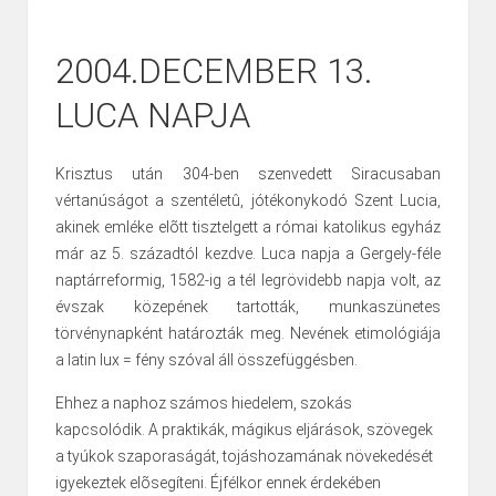
2004.DECEMBER 13.
LUCA NAPJA
Krisztus után 304-ben szenvedett Siracusaban
vértanúságot a szentéletû, jótékonykodó Szent Lucia,
akinek emléke elõtt tisztelgett a római katolikus egyház
már az 5. századtól kezdve. Luca napja a Gergely-féle
naptárreformig, 1582-ig a tél legrövidebb napja volt, az
évszak közepének tartották, munkaszünetes
törvénynapként határozták meg. Nevének etimológiája
a latin lux = fény szóval áll összefüggésben.
Ehhez a naphoz számos hiedelem, szokás
kapcsolódik. A praktikák, mágikus eljárások, szövegek
a tyúkok szaporaságát, tojáshozamának növekedését
igyekeztek elõsegíteni. Éjfélkor ennek érdekében