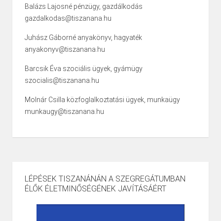
Balázs Lajosné pénzügy, gazdálkodás
gazdalkodas@tiszanana.hu
Juhász Gáborné anyakönyv, hagyaték
anyakonyv@tiszanana.hu
Barcsik Éva szociális ügyek, gyámügy
szocialis@tiszanana.hu
Molnár Csilla közfoglalkoztatási ügyek, munkaügy
munkaugy@tiszanana.hu
LÉPÉSEK TISZANÁNÁN A SZEGREGÁTUMBAN
ÉLŐK ÉLETMINŐSÉGÉNEK JAVÍTÁSÁÉRT