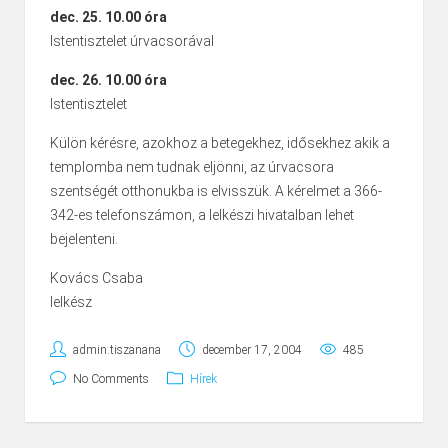
dec. 25. 10.00 óra
Istentisztelet úrvacsorával
dec. 26. 10.00 óra
Istentisztelet
Külön kérésre, azokhoz a betegekhez, idősekhez akik a
templomba nem tudnak eljönni, az úrvacsora
szentségét otthonukba is elvisszük. A kérelmet a 366-
342-es telefonszámon, a lelkészi hivatalban lehet
bejelenteni.
Kovács Csaba
lelkész
admin.tiszanana
december 17, 2004
485
No Comments
Hírek