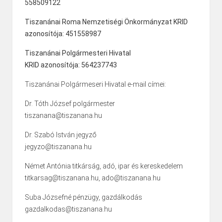
558509122
Tiszanánai Roma Nemzetiségi Önkormányzat KRID
azonosítója: 451558987
Tiszanánai Polgármesteri Hivatal
KRID azonosítója: 564237743
Tiszanánai Polgármeseri Hivatal e-mail címei:
Dr. Tóth József polgármester
tiszanana@tiszanana.hu
Dr. Szabó István jegyző
jegyzo@tiszanana.hu
Német Antónia titkárság, adó, ipar és kereskedelem
titkarsag@tiszanana.hu, ado@tiszanana.hu
Suba Józsefné pénzügy, gazdálkodás
gazdalkodas@tiszanana.hu