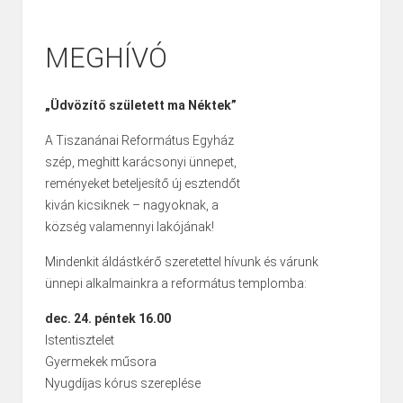
MEGHÍVÓ
„Üdvözítő született ma Néktek”
A Tiszanánai Református Egyház
szép, meghitt karácsonyi ünnepet,
reményeket beteljesítő új esztendőt
kiván kicsiknek – nagyoknak, a
község valamennyi lakójának!
Mindenkit áldástkérő szeretettel hívunk és várunk
ünnepi alkalmainkra a református templomba:
dec. 24. péntek 16.00
Istentisztelet
Gyermekek műsora
Nyugdíjas kórus szereplése