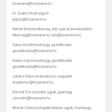
tiszanana@tiszanana.hu
Dr. Szabó István jegyző
jegyzo@tiszanana.hu
Német Antónia titkárság, adó, ipar és kereskedelem
titkarsag@tiszanana.hu, ado@tiszanana.hu
Suba Józsefné pénzügy, gazdálkodás
gazdalkodas@tiszanana.hu
Balázs Lajosné pénzügy, gazdálkodás
gazdalkodas@tiszanana.hu
Juhász Gáborné anyakönyv, hagyaték
anyakonyv@tiszanana.hu
Barcsik Éva szociális ügyek, gyámügy
szocialis@tiszanana.hu
Molnár Csilla közfoglalkoztatási ügyek, munkaügy