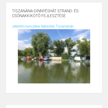
TISZANÁNA-DINNYÉSHÁT STRAND- ÉS
CSÓNAKKIKÖTŐ FEJLESZTÉSE
Jelentős turisztikai fejlesztés Tiszanánán