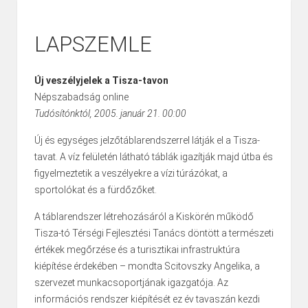
LAPSZEMLE
Új veszélyjelek a Tisza-tavon
Népszabadság online
Tudósítónktól, 2005. január 21. 00:00
Új és egységes jelzőtáblarendszerrel látják el a Tisza-
tavat. A víz felületén látható táblák igazítják majd útba és
figyelmeztetik a veszélyekre a vízi túrázókat, a
sportolókat és a fürdőzőket.
A táblarendszer létrehozásáról a Kiskörén működő
Tisza-tó Térségi Fejlesztési Tanács döntött a természeti
értékek megőrzése és a turisztikai infrastruktúra
kiépítése érdekében – mondta Scitovszky Angelika, a
szervezet munkacsoportjának igazgatója. Az
információs rendszer kiépítését ez év tavaszán kezdi