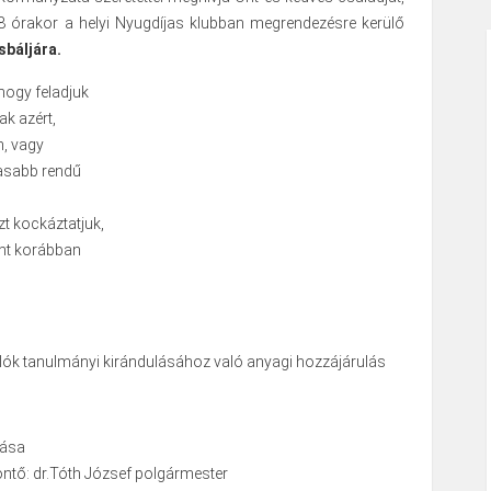
8 órakor a helyi Nyugdíjas klubban megrendezésre kerülő
báljára.
 hogy feladjuk
k azért,
n, vagy
asabb rendű
t kockáztatjuk,
int korábban
ulók tanulmányi kirándulásához való anyagi hozzájárulás
dása
ntő: dr.Tóth József polgármester