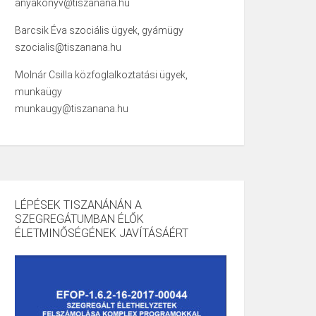
anyakonyv@tiszanana.hu
Barcsik Éva szociális ügyek, gyámügy
szocialis@tiszanana.hu
Molnár Csilla közfoglalkoztatási ügyek,
munkaügy
munkaugy@tiszanana.hu
LÉPÉSEK TISZANÁNÁN A
SZEGREGÁTUMBAN ÉLŐK
ÉLETMINŐSÉGÉNEK JAVÍTÁSÁÉRT