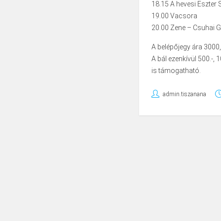
18.15 A hevesi Eszter 
19.00 Vacsora
20.00 Zene – Csuhai Gá
A belépőjegy ára 3000,
A bál ezenkívül 500.-,
is támogatható.
admin.tiszanana