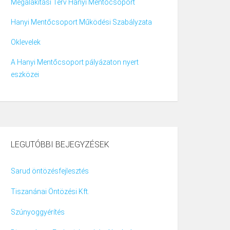
Megalakítási Terv Hanyi Mentőcsoport
Hanyi Mentőcsoport Működési Szabályzata
Oklevelek
A Hanyi Mentőcsoport pályázaton nyert
eszközei
LEGUTÓBBI BEJEGYZÉSEK
Sarud öntözésfejlesztés
Tiszanánai Öntözési Kft.
Szúnyoggyérítés