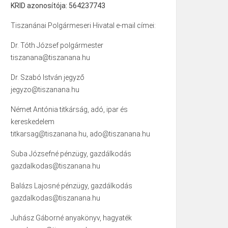
KRID azonosítója: 564237743
Tiszanánai Polgármeseri Hivatal e-mail címei:
Dr. Tóth József polgármester
tiszanana@tiszanana.hu
Dr. Szabó István jegyző
jegyzo@tiszanana.hu
Német Antónia titkárság, adó, ipar és
kereskedelem
titkarsag@tiszanana.hu, ado@tiszanana.hu
Suba Józsefné pénzügy, gazdálkodás
gazdalkodas@tiszanana.hu
Balázs Lajosné pénzügy, gazdálkodás
gazdalkodas@tiszanana.hu
Juhász Gáborné anyakönyv, hagyaték