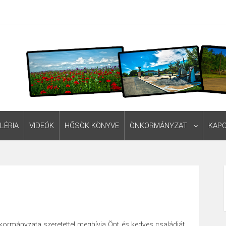
LÉRIA
VIDEÓK
HŐSÖK KÖNYVE
ÖNKORMÁNYZAT
KAP
rmányzata szeretettel meghívja Önt és kedves családját,