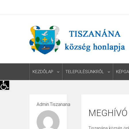
KEZDŐLAP
TELEPÜLÉSÜNKRŐL
KÉPGA
Eszköztár megnyitása
Admin.tiszanana
MEGHÍVÓ
Tiszanána község önko