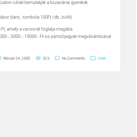
Szalon ruháit bemutatják a tiszanánai gyerekek
bor (tánc , tombola 100Ft./db., büfé)
-Ft, amely a vacsorát foglalja magába.
 1000.-, 5000.-, 10000.- Ft-os pártolójegyek megvásárlásával
február 24, 2005
523
No Comments
Hírek