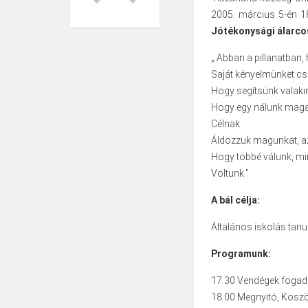
2005. március 5-én 1
Jótékonysági álarcos
„ Abban a pillanatban,
Saját kényelmünket csa
Hogy segítsünk valaki
Hogy egy nálunk mag
Célnak
Áldozzuk magunkat, az
Hogy többé válunk, m
Voltunk.”
A bál célja:
Általános iskolás tan
Programunk:
17.30 Vendégek foga
18.00 Megnyitó, Köszö