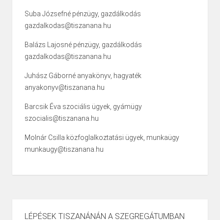
Suba Józsefné pénzügy, gazdálkodás
gazdalkodas@tiszanana.hu
Balázs Lajosné pénzügy, gazdálkodás
gazdalkodas@tiszanana.hu
Juhász Gáborné anyakönyv, hagyaték
anyakonyv@tiszanana.hu
Barcsik Éva szociális ügyek, gyámügy
szocialis@tiszanana.hu
Molnár Csilla közfoglalkoztatási ügyek, munkaügy
munkaugy@tiszanana.hu
LÉPÉSEK TISZANÁNÁN A SZEGREGÁTUMBAN