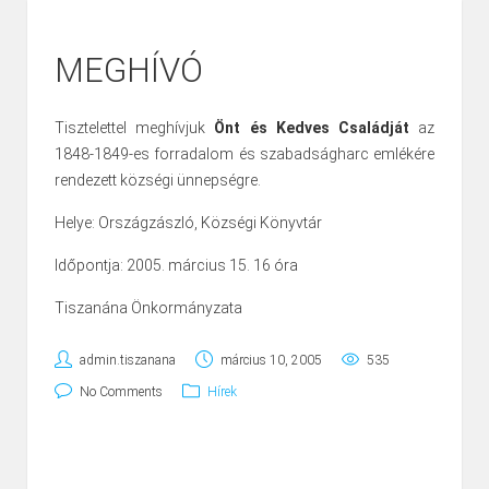
MEGHÍVÓ
Tisztelettel meghívjuk
Önt és Kedves Családját
az
1848-1849-es forradalom és szabadságharc emlékére
rendezett községi ünnepségre.
Helye: Országzászló, Községi Könyvtár
Időpontja: 2005. március 15. 16 óra
Tiszanána Önkormányzata
admin.tiszanana
március 10, 2005
535
No Comments
Hírek