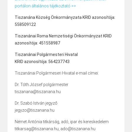
portálon általános tájékoztató >>
Tiszanána Község Önkormányzata KRID azonosítója:
558509122
Tiszanánai Roma Nemzetiségi Önkormányzat KRID
azonosítója: 451558987
Tiszanánai Polgármesteri Hivatal
KRID azonosítója: 564237743
Tiszanánai Polgármeseri Hivatal e-mail címei:
Dr. Tóth József polgármester
tiszanana@tiszanana.hu
Dr. Szabó István jegyző
jegyzo@tiszanana.hu
Német Antónia titkárság, adó, ipar és kereskedelem
titkarsag@tiszanana.hu, ado@tiszanana.hu