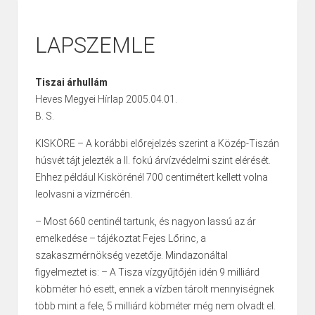
LAPSZEMLE
Tiszai árhullám
Heves Megyei Hírlap 2005.04.01.
B. S.
KISKÖRE – A korábbi előrejelzés szerint a Közép-Tiszán
húsvét tájt jelezték a II. fokú árvízvédelmi szint elérését.
Ehhez például Kiskörénél 700 centimétert kellett volna
leolvasni a vízmércén.
– Most 660 centinél tartunk, és nagyon lassú az ár
emelkedése – tájékoztat Fejes Lőrinc, a
szakaszmérnökség vezetője. Mindazonáltal
figyelmeztet is: – A Tisza vízgyűjtőjén idén 9 milliárd
köbméter hó esett, ennek a vízben tárolt mennyiségnek
több mint a fele, 5 milliárd köbméter még nem olvadt el.