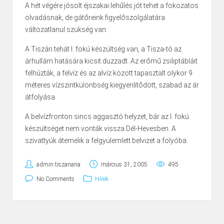
A hét végére jósolt éjszakai lehűlés jót tehet a fokozatos
olvadásnak, de gátőreink figyelőszolgálatára
változatlanul szükség van.
A Tiszán tehát I. fokú készültség van, a Tisza-tó az
árhullám hatására kicsit duzzadt. Az erőmű zsiliptábláit
felhúzták, a felvíz és az alvíz között tapasztalt olykor 9
méteres vízszintkülönbség kiegyenlítődött, szabad az ár
átfolyása.
A belvízfronton sincs aggasztó helyzet, bár az I. fokú
készültséget nem vonták vissza Dél-Hevesben. A
szivattyúk átemelik a felgyülemlett belvizet a folyóba.
admin.tiszanana
március 31, 2005
495
No Comments
Hírek