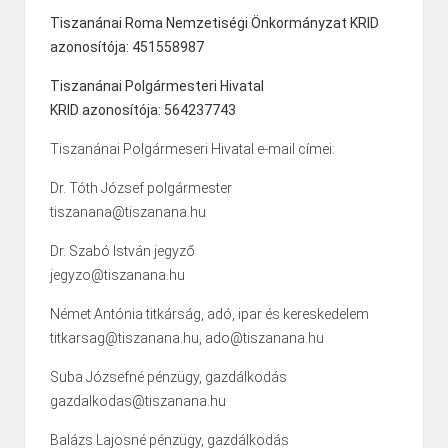
Tiszanánai Roma Nemzetiségi Önkormányzat KRID
azonosítója: 451558987
Tiszanánai Polgármesteri Hivatal
KRID azonosítója: 564237743
Tiszanánai Polgármeseri Hivatal e-mail címei:
Dr. Tóth József polgármester
tiszanana@tiszanana.hu
Dr. Szabó István jegyző
jegyzo@tiszanana.hu
Német Antónia titkárság, adó, ipar és kereskedelem
titkarsag@tiszanana.hu, ado@tiszanana.hu
Suba Józsefné pénzügy, gazdálkodás
gazdalkodas@tiszanana.hu
Balázs Lajosné pénzügy, gazdálkodás