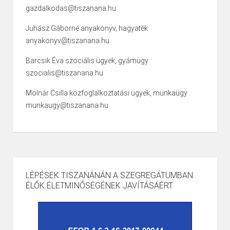
gazdalkodas@tiszanana.hu
Juhász Gáborné anyakönyv, hagyaték
anyakonyv@tiszanana.hu
Barcsik Éva szociális ügyek, gyámügy
szocialis@tiszanana.hu
Molnár Csilla közfoglalkoztatási ügyek, munkaügy
munkaugy@tiszanana.hu
LÉPÉSEK TISZANÁNÁN A SZEGREGÁTUMBAN
ÉLŐK ÉLETMINŐSÉGÉNEK JAVÍTÁSÁÉRT