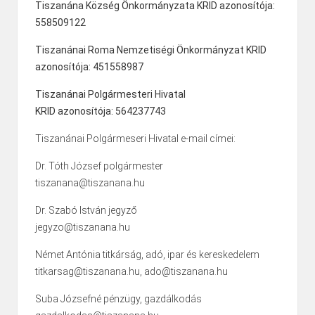
Tiszanána Község Önkormányzata KRID azonosítója:
558509122
Tiszanánai Roma Nemzetiségi Önkormányzat KRID
azonosítója: 451558987
Tiszanánai Polgármesteri Hivatal
KRID azonosítója: 564237743
Tiszanánai Polgármeseri Hivatal e-mail címei:
Dr. Tóth József polgármester
tiszanana@tiszanana.hu
Dr. Szabó István jegyző
jegyzo@tiszanana.hu
Német Antónia titkárság, adó, ipar és kereskedelem
titkarsag@tiszanana.hu, ado@tiszanana.hu
Suba Józsefné pénzügy, gazdálkodás