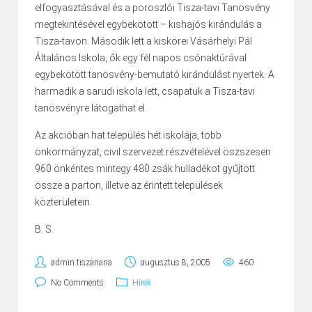
elfogyasztásával és a poroszlói Tisza-tavi Tanösvény
megtekintésével egybekötött – kishajós kirándulás a
Tisza-tavon. Második lett a kiskörei Vásárhelyi Pál
Általános Iskola, ők egy fél napos csónaktúrával
egybekötött tanösvény-bemutató kirándulást nyertek. A
harmadik a sarudi iskola lett, csapatuk a Tisza-tavi
tanösvényre látogathat el.
Az akcióban hat település hét iskolája, több
önkormányzat, civil szervezet részvételével öszszesen
960 önkéntes mintegy 480 zsák hulladékot gyűjtött
össze a parton, illetve az érintett települések
közterületein.
B. S.
admin.tiszanana
augusztus 8, 2005
460
No Comments
Hírek