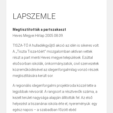
LAPSZEMLE
Megtisztították a partszakaszt
Heves Megyei Hírlap 2005.08.09.
TISZA-TÓ A hulladékgyűjtő akció az idén is sikeres volt.
A „Tiszta Tisza-tóért” mozgalomban aktívan vettek
részt a part menti Heves megyei települések. Ezúttal
elsősorban iskolák, önkormányzatok, civil szervezetek
közreműködésével az idegenforgalmilag vonzó részek
megtisztítására került sor.
A regionális idegenforgalmi projektiroda közzé tette a
legjobbak névsorát. A rangsort a résztvevők száma, a
kezelt terület nagysága alapján állították fel. Az első
helyezést a tiszanánai iskola érte el, nyereményük: egy
egész napos – a szabadban főzött ebéd