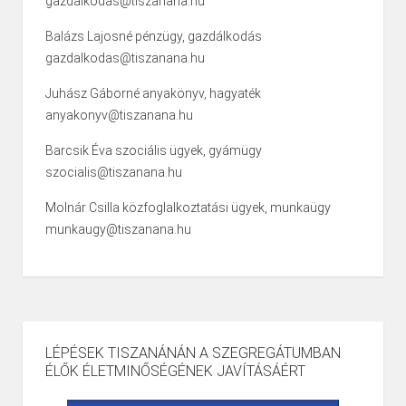
gazdalkodas@tiszanana.hu
Balázs Lajosné pénzügy, gazdálkodás
gazdalkodas@tiszanana.hu
Juhász Gáborné anyakönyv, hagyaték
anyakonyv@tiszanana.hu
Barcsik Éva szociális ügyek, gyámügy
szocialis@tiszanana.hu
Molnár Csilla közfoglalkoztatási ügyek, munkaügy
munkaugy@tiszanana.hu
LÉPÉSEK TISZANÁNÁN A SZEGREGÁTUMBAN
ÉLŐK ÉLETMINŐSÉGÉNEK JAVÍTÁSÁÉRT