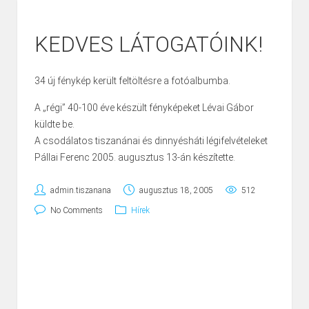
KEDVES LÁTOGATÓINK!
34 új fénykép került feltöltésre a fotóalbumba.
A „régi” 40-100 éve készült fényképeket Lévai Gábor
küldte be.
A csodálatos tiszanánai és dinnyésháti légifelvételeket
Pállai Ferenc 2005. augusztus 13-án készítette.
admin.tiszanana
augusztus 18, 2005
512
No Comments
Hírek