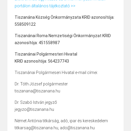
portálon általános tájékoztató >>
Tiszanána Község Önkormányzata KRID azonosítója:
558509122
Tiszanánai Roma Nemzetiségi Önkormányzat KRID
azonosítója: 451558987
Tiszanánai Polgármesteri Hivatal
KRID azonosítója: 564237743
Tiszanánai Polgármeseri Hivatal e-mail címei:
Dr. Tóth József polgármester
tiszanana@tiszanana.hu
Dr. Szabó István jegyző
jegyzo@tiszanana.hu
Német Antónia titkárság, adó, ipar és kereskedelem
titkarsag@tiszanana.hu, ado@tiszanana.hu