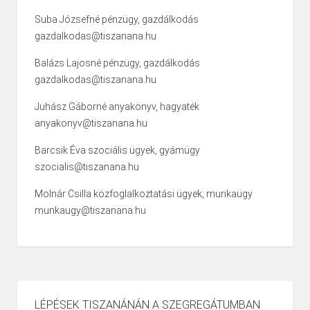
Suba Józsefné pénzügy, gazdálkodás
gazdalkodas@tiszanana.hu
Balázs Lajosné pénzügy, gazdálkodás
gazdalkodas@tiszanana.hu
Juhász Gáborné anyakönyv, hagyaték
anyakonyv@tiszanana.hu
Barcsik Éva szociális ügyek, gyámügy
szocialis@tiszanana.hu
Molnár Csilla közfoglalkoztatási ügyek, munkaügy
munkaugy@tiszanana.hu
LÉPÉSEK TISZANÁNÁN A SZEGREGÁTUMBAN