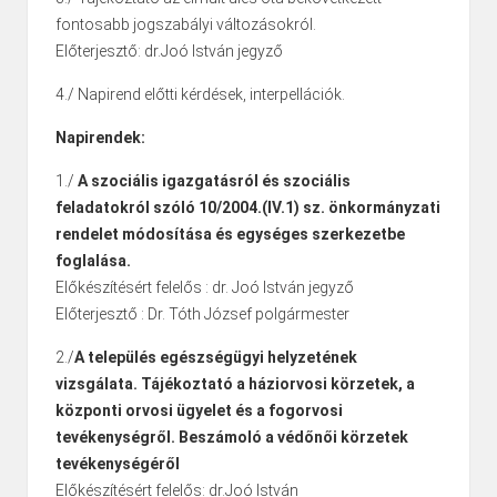
fontosabb jogszabályi változásokról.
Előterjesztő: dr.Joó István jegyző
4./ Napirend előtti kérdések, interpellációk.
Napirendek:
1./
A szociális igazgatásról és szociális
feladatokról szóló 10/2004.(IV.1) sz. önkormányzati
rendelet módosítása és egységes szerkezetbe
foglalása.
Előkészítésért felelős : dr. Joó István jegyző
Előterjesztő : Dr. Tóth József polgármester
2./
A település egészségügyi helyzetének
vizsgálata. Tájékoztató a háziorvosi körzetek, a
központi orvosi ügyelet és a fogorvosi
tevékenységről. Beszámoló a védőnői körzetek
tevékenységéről
Előkészítésért felelős: dr.Joó István