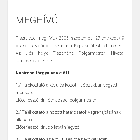
MEGHÍVÓ
Tisztelettel meghívjuk 2005. szeptember 27-én /kedd/ 9
órakor kezdődő Tiszanána Képviselőtestület ülésére.
Az ülés helye Tiszanána Polgármesteri Hivatal
tanácskozó terme.
Napirend tárgyalása előtt:
1./ Tájékoztató a két ülés közötti időszakban végzett
munkáról.
Előterjesztő: dr.Tóth József polgármester
2./ Tájékoztató a hozott határozatok végrehajtásának
állásáról.
Előterjesztő: dr.Joó István jegyző
3./ Tájékoztató az elmúlt ülés óta bekövetkezett