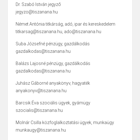
Dr. Szabó István jegyző
jegyzo@tiszanana.hu
Német Antónia titkárság, adó, ipar és kereskedelem
titkarsag@tiszanana.hu, ado@tiszanana.hu
Suba Józsefné pénzügy, gazdálkodás
gazdalkodas@tiszanana.hu
Balázs Lajosné pénzügy, gazdálkodás
gazdalkodas@tiszanana.hu
Juhász Gáborné anyakönyv, hagyaték
anyakonyv@tiszanana.hu
Barcsik Éva szociális ügyek, gyámügy
szocialis@tiszanana.hu
Molnár Csilla közfoglalkoztatási ügyek, munkaügy
munkaugy@tiszanana.hu