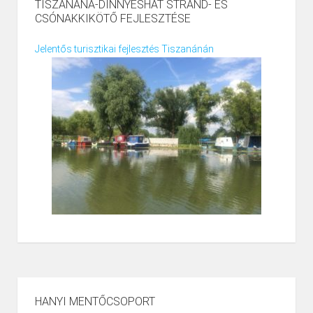
TISZANÁNA-DINNYÉSHÁT STRAND- ÉS
CSÓNAKKIKÖTŐ FEJLESZTÉSE
Jelentős turisztikai fejlesztés Tiszanánán
HANYI MENTŐCSOPORT