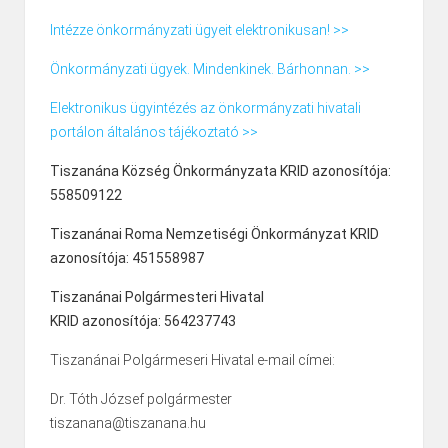
Intézze önkormányzati ügyeit elektronikusan! >>
Önkormányzati ügyek. Mindenkinek. Bárhonnan. >>
Elektronikus ügyintézés az önkormányzati hivatali
portálon általános tájékoztató >>
Tiszanána Község Önkormányzata KRID azonosítója:
558509122
Tiszanánai Roma Nemzetiségi Önkormányzat KRID
azonosítója: 451558987
Tiszanánai Polgármesteri Hivatal
KRID azonosítója: 564237743
Tiszanánai Polgármeseri Hivatal e-mail címei:
Dr. Tóth József polgármester
tiszanana@tiszanana.hu