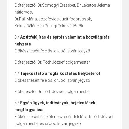
Előterjesztő: Dr.Somogyi Erzsébet, Dr.Lakatos Jelema
hátiorvos,
Dr.Páll Mária, Jozefovics Judit fogorvosok,
Kakuk Béláné és Pallagi Erika védőnők
3./
Az útfelújítás és építés valamint a közvilágítás
helyzete
Előkészítésért felelős: dr.Joó István jegyző
Előterjesztő: Dr. Tóth József polgármester
4./
Tájékoztató a foglalkoztatás helyzetéről
Előkészítésért felelős: dr.Joó István jegyző
Előterjesztő: Dr. Tóth József polgármester
5./
Egyéb ügyek, indítványok, bejelentések
megtárgyalása.
Előkészítésért és előterjesztésért felelős: dr.Tóth József
polgármester és dr.Joó István jegyző