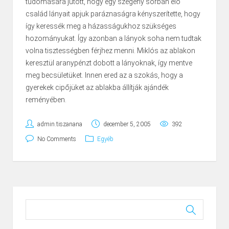
tudomására jutott, hogy egy szegény sorban élő
család lányait apjuk paráznaságra kényszerítette, hogy
így keressék meg a házasságukhoz szükséges
hozományukat. Így azonban a lányok soha nem tudtak
volna tisztességben férjhez menni. Miklós az ablakon
keresztül aranypénzt dobott a lányoknak, így mentve
meg becsületüket. Innen ered az a szokás, hogy a
gyerekek cipőjüket az ablakba állítják ajándék
reményében.
admin.tiszanana
december 5, 2005
392
No Comments
Egyéb