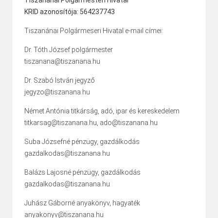
Tiszanánai Polgármesteri Hivatal
KRID azonosítója: 564237743
Tiszanánai Polgármeseri Hivatal e-mail címei:
Dr. Tóth József polgármester
tiszanana@tiszanana.hu
Dr. Szabó István jegyző
jegyzo@tiszanana.hu
Német Antónia titkárság, adó, ipar és kereskedelem
titkarsag@tiszanana.hu, ado@tiszanana.hu
Suba Józsefné pénzügy, gazdálkodás
gazdalkodas@tiszanana.hu
Balázs Lajosné pénzügy, gazdálkodás
gazdalkodas@tiszanana.hu
Juhász Gáborné anyakönyv, hagyaték
anyakonyv@tiszanana.hu