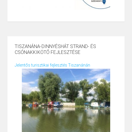
TISZANÁNA-DINNYÉSHÁT STRAND- ÉS
CSÓNAKKIKÖTŐ FEJLESZTÉSE
Jelentős turisztikai fejlesztés Tiszanánán