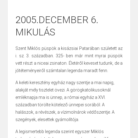
2005.DECEMBER 6.
MIKULÁS
Szent Miklós püspök a kisázsiai Patarában született az
i. sz. 3. században. 325- ben már mint myrai püspök
vett részt a niceai zsinaton. Életéről keveset tudunk, de a
jótéteményeiről számtalan legenda maradt fenn.
A keleti keresztény egyház nagy szentje a mai napig,
alakját mély tisztelet övezi. A görögkatolikusoknál
emléknapja ma is ünnep, a római egyház a XVI.
században törölte kötelező ünnepei sorából. A
halászok, a révészek, a vízimolnárok védőszentje. A
szegények, elesettek gyámolítója.
A legismertebb legenda szerint egyszer Miklós