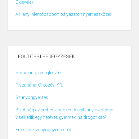
Oklevelek
A Hanyi Mentőcsoport pályázaton nyert eszközei
LEGUTÓBBI BEJEGYZÉSEK
Sarud öntözésfejlesztés
Tiszanánai Öntözési Kft.
Szúnyoggyérítés
Bizottság az Emberi Jogokért Alapítvány – Jobban
viselkedik egy hatéves gyermek, ha drogot kap?
Értesítés szúnyoggyérítésről