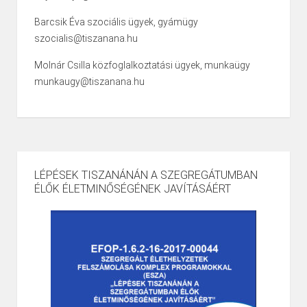
Barcsik Éva szociális ügyek, gyámügy
szocialis@tiszanana.hu
Molnár Csilla közfoglalkoztatási ügyek, munkaügy
munkaugy@tiszanana.hu
LÉPÉSEK TISZANÁNÁN A SZEGREGÁTUMBAN
ÉLŐK ÉLETMINŐSÉGÉNEK JAVÍTÁSÁÉRT