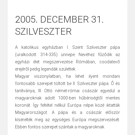
2005. DECEMBER 31.
SZILVESZTER
A katolikus egyházban I. Szent Szilveszter pápa
(uralkodott: 314-335) ünnepe. Nevéhez fűződik az
egyházi élet megszervezése Rómában, csodatevő
erejéről pedig legendák születtek.
Magyar viszonylatban, ha lehet ilyent mondani
fontosabb szerepet töltött be II. Szilveszter pápa. Ő és
tanítványa, III. Ottó német-római császár egyedül a
magyaroknak adott 1000-ben hűbériségtől mentes
koronát. Így feltétel nélkül Európa népei közé iktatták
Magyarországot. A pápa és a császár először
kísérelték meg az egységes Európa megszervezését.
Ebben fontos szerepet szántak a magyaroknak.