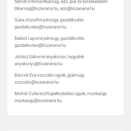
Német Antónia titkárság, adó, ipar és kereskedelem
titkarsag@tiszanana.hu, ado@tiszanana.hu
Suba Józsefné pénzügy, gazdálkodás
gazdalkodas@tiszanana.hu
Balázs Lajosné pénzügy, gazdálkodás
gazdalkodas@tiszanana.hu
Juhász Gáborné anyakönyv, hagyaték
anyakonyv@tiszanana.hu
Barcsik Éva szociális ügyek, gyámügy
szocialis@tiszanana.hu
Molnár Csilla közfoglalkoztatási ügyek, munkaügy
munkaugy@tiszanana.hu