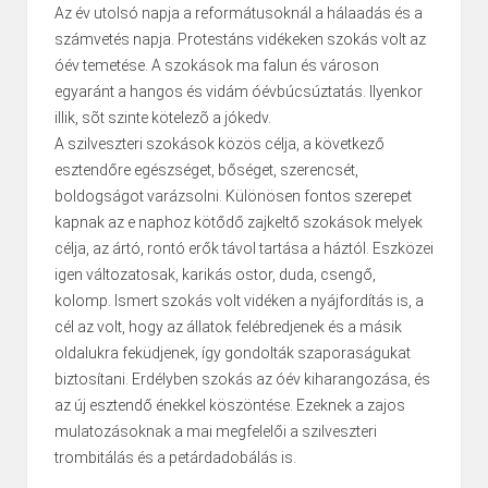
Az év utolsó napja a reformátusoknál a hálaadás és a
számvetés napja. Protestáns vidékeken szokás volt az
óév temetése. A szokások ma falun és városon
egyaránt a hangos és vidám óévbúcsúztatás. Ilyenkor
illik, sõt szinte kötelezõ a jókedv.
A szilveszteri szokások közös célja, a következő
esztendőre egészséget, bőséget, szerencsét,
boldogságot varázsolni. Különösen fontos szerepet
kapnak az e naphoz kötődő zajkeltő szokások melyek
célja, az ártó, rontó erők távol tartása a háztól. Eszközei
igen változatosak, karikás ostor, duda, csengő,
kolomp. Ismert szokás volt vidéken a nyájfordítás is, a
cél az volt, hogy az állatok felébredjenek és a másik
oldalukra feküdjenek, így gondolták szaporaságukat
biztosítani. Erdélyben szokás az óév kiharangozása, és
az új esztendő énekkel köszöntése. Ezeknek a zajos
mulatozásoknak a mai megfelelői a szilveszteri
trombitálás és a petárdadobálás is.