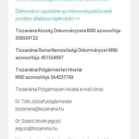
Elektronikus ügyintézés az önkormányzati hivatali
portálon általános tájékoztató >>
Tiszanána Község Önkormányzata KRID azonosítója:
558509122
Tiszanánai Roma Nemzetiségi Önkormányzat KRID
azonosítója: 451558987
Tiszanánai Polgármesteri Hivatal
KRID azonosítója: 564237743
Tiszanánai Polgármeseri Hivatal e-mail címei:
Dr. Tóth József polgármester
tiszanana@tiszanana.hu
Dr. Szabó István jegyző
jegyzo@tiszanana.hu