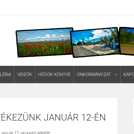
LÉRIA
VIDEÓK
HŐSÖK KÖNYVE
ÖNKORMÁNYZAT
KAP
LÉKEZÜNK JANUÁR 12-ÉN
. január 12.-én kedd délelőtt