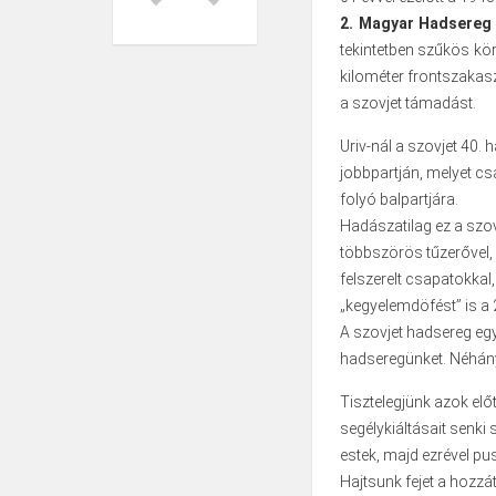
2. Magyar Hadsere
tekintetben szűkös kör
kilométer frontszakas
a szovjet támadást.
Uriv-nál a szovjet 40. 
jobbpartján, melyet c
folyó balpartjára.
Hadászatilag ez a szovj
többszörös tűzerővel, 
felszerelt csapatokkal
„kegyelemdöfést” is a
A szovjet hadsereg eg
hadseregünket. Néhány
Tisztelegjünk azok elő
segélykiáltásait senki 
estek, majd ezrével pu
Hajtsunk fejet a hozzá