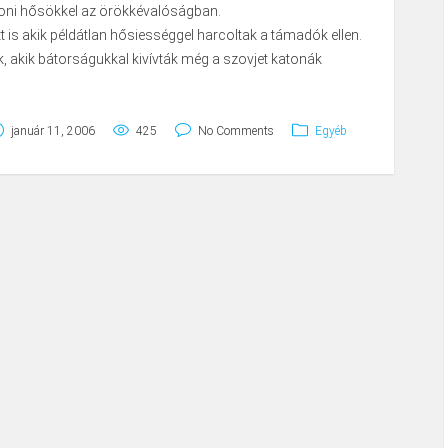
oni hősökkel az örökkévalóságban.
tt is akik példátlan hősiességgel harcoltak a támadók ellen.
k, akik bátorságukkal kivívták még a szovjet katonák
január 11, 2006
425
No Comments
Egyéb