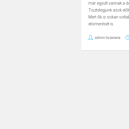
már együtt vannak a d
Tisztelegjünk azok elő
Mert ők is sokan volta
elismerését is.
admin.tiszanana