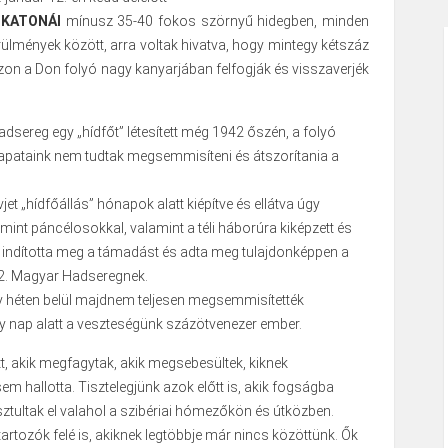
g KATONÁI
mínusz 35-40 fokos szörnyű hidegben, minden
ülmények között, arra voltak hivatva, hogy mintegy kétszáz
zon a Don folyó nagy kanyarjában felfogják és visszaverjék
hadsereg egy „hídfőt” létesített még 1942 őszén, a folyó
sapataink nem tudtak megsemmisíteni és átszorítania a
et „hídfőállás” hónapok alatt kiépítve és ellátva úgy
mint páncélosokkal, valamint a téli háborúra kiképzett és
, indította meg a támadást és adta meg tulajdonképpen a
 2. Magyar Hadseregnek.
y héten belül majdnem teljesen megsemmisítették
 nap alatt a veszteségünk százötvenezer ember.
tt, akik megfagytak, akik megsebesültek, kiknek
sem hallotta. Tisztelegjünk azok előtt is, akik fogságba
sztultak el valahol a szibériai hómezőkön és útközben.
tartozók felé is, akiknek legtöbbje már nincs közöttünk. Ők