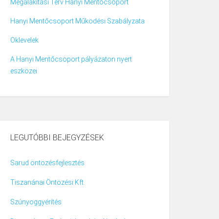
Megalakítási Terv Hanyi Mentőcsoport
Hanyi Mentőcsoport Működési Szabályzata
Oklevelek
A Hanyi Mentőcsoport pályázaton nyert
eszközei
LEGUTÓBBI BEJEGYZÉSEK
Sarud öntözésfejlesztés
Tiszanánai Öntözési Kft.
Szúnyoggyérítés