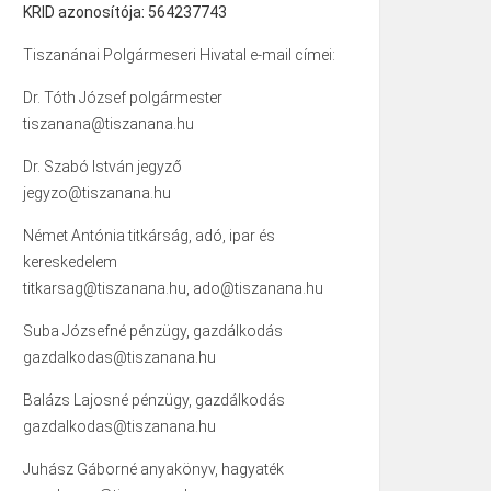
KRID azonosítója: 564237743
Tiszanánai Polgármeseri Hivatal e-mail címei:
Dr. Tóth József polgármester
tiszanana@tiszanana.hu
Dr. Szabó István jegyző
jegyzo@tiszanana.hu
Német Antónia titkárság, adó, ipar és
kereskedelem
titkarsag@tiszanana.hu, ado@tiszanana.hu
Suba Józsefné pénzügy, gazdálkodás
gazdalkodas@tiszanana.hu
Balázs Lajosné pénzügy, gazdálkodás
gazdalkodas@tiszanana.hu
Juhász Gáborné anyakönyv, hagyaték