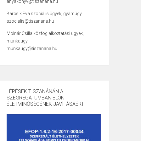
anyakonyv@tiszanana.hu
Barcsik Éva szociális ügyek, gyámügy
szocialis@tiszanana.hu
Molnár Csilla közfoglalkoztatási ügyek,
munkaügy
munkaugy@tiszanana.hu
LÉPÉSEK TISZANÁNÁN A
SZEGREGÁTUMBAN ÉLŐK
ÉLETMINŐSÉGÉNEK JAVÍTÁSÁÉRT