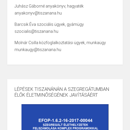
Juhász Gáborné anyakönyv, hagyaték
anyakonyv@tiszanana.hu
Barcsik Éva szociális ügyek, gyámügy
szocialis@tiszanana.hu
Molnár Csilla közfoglalkoztatási ügyek, munkaügy
munkaugy@tiszanana.hu
LÉPÉSEK TISZANÁNÁN A SZEGREGÁTUMBAN
ÉLŐK ÉLETMINŐSÉGÉNEK JAVÍTÁSÁÉRT