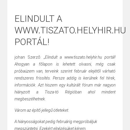
ELINDULT A
WWW.TISZATO.HELYHIR.HU
PORTÁL!
johan Szerző:
„Elindult a www.tiszato.helyhir.hu portál!
Ahogyan a főlapon is lehetett olvasni, még csak
próbaüzem van, terveink szerint február elejétől várható
rendszeres frissítés. Persze addig is kerülnek fel hírek,
információk. Azt hiszem egy kultúrált fórum már nagyon
hiányzott a Tisza-tó Régióban ahol mindent
megbeszélhetnek.
Várom az építő jellegű ötleteket.
A hiányosságokat pedig februárig megpróbáljuk
megszüntetni. Ezekért elnézésüket kérem.