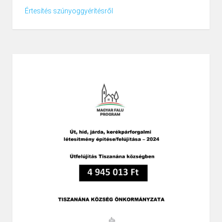
Értesítés szúnyoggyérítésről