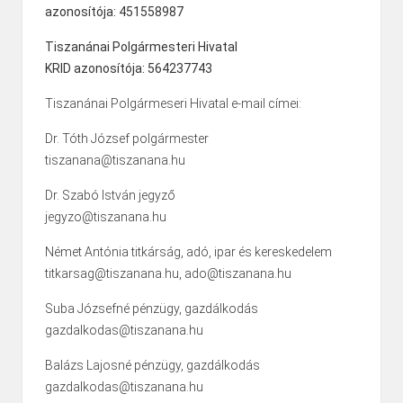
azonosítója: 451558987
Tiszanánai Polgármesteri Hivatal
KRID azonosítója: 564237743
Tiszanánai Polgármeseri Hivatal e-mail címei:
Dr. Tóth József polgármester
tiszanana@tiszanana.hu
Dr. Szabó István jegyző
jegyzo@tiszanana.hu
Német Antónia titkárság, adó, ipar és kereskedelem
titkarsag@tiszanana.hu, ado@tiszanana.hu
Suba Józsefné pénzügy, gazdálkodás
gazdalkodas@tiszanana.hu
Balázs Lajosné pénzügy, gazdálkodás
gazdalkodas@tiszanana.hu