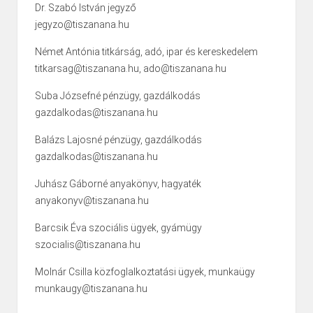
Dr. Szabó István jegyző
jegyzo@tiszanana.hu
Német Antónia titkárság, adó, ipar és kereskedelem
titkarsag@tiszanana.hu, ado@tiszanana.hu
Suba Józsefné pénzügy, gazdálkodás
gazdalkodas@tiszanana.hu
Balázs Lajosné pénzügy, gazdálkodás
gazdalkodas@tiszanana.hu
Juhász Gáborné anyakönyv, hagyaték
anyakonyv@tiszanana.hu
Barcsik Éva szociális ügyek, gyámügy
szocialis@tiszanana.hu
Molnár Csilla közfoglalkoztatási ügyek, munkaügy
munkaugy@tiszanana.hu