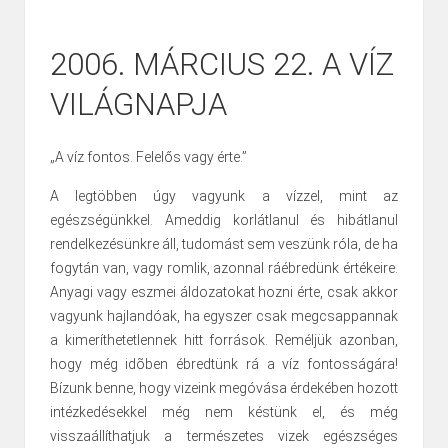
2006. MÁRCIUS 22. A VÍZ
VILÁGNAPJA
„A víz fontos. Felelős vagy érte.”
A legtöbben úgy vagyunk a vízzel, mint az
egészségünkkel. Ameddig korlátlanul és hibátlanul
rendelkezésünkre áll, tudomást sem veszünk róla, de ha
fogytán van, vagy romlik, azonnal ráébredünk értékeire.
Anyagi vagy eszmei áldozatokat hozni érte, csak akkor
vagyunk hajlandóak, ha egyszer csak megcsappannak
a kimeríthetetlennek hitt források. Reméljük azonban,
hogy még idõben ébredtünk rá a víz fontosságára!
Bízunk benne, hogy vizeink megóvása érdekében hozott
intézkedésekkel még nem késtünk el, és még
visszaállíthatjuk a természetes vizek egészséges