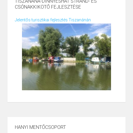
TISZANÁNA-DINNYÉSHÁT STRAND- ÉS
CSÓNAKKIKÖTŐ FEJLESZTÉSE
Jelentős turisztikai fejlesztés Tiszanánán
HANYI MENTŐCSOPORT