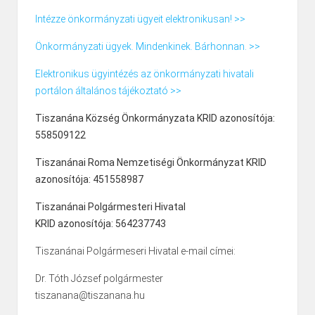
Intézze önkormányzati ügyeit elektronikusan! >>
Önkormányzati ügyek. Mindenkinek. Bárhonnan. >>
Elektronikus ügyintézés az önkormányzati hivatali
portálon általános tájékoztató >>
Tiszanána Község Önkormányzata KRID azonosítója:
558509122
Tiszanánai Roma Nemzetiségi Önkormányzat KRID
azonosítója: 451558987
Tiszanánai Polgármesteri Hivatal
KRID azonosítója: 564237743
Tiszanánai Polgármeseri Hivatal e-mail címei:
Dr. Tóth József polgármester
tiszanana@tiszanana.hu