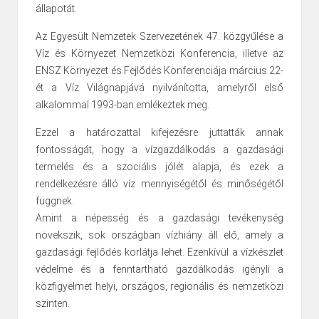
állapotát.
Az Egyesült Nemzetek Szervezetének 47. közgyűlése a
Víz és Környezet Nemzetközi Konferencia, illetve az
ENSZ Környezet és Fejlődés Konferenciája március 22-
ét a Víz Világnapjává nyilvánította, amelyről első
alkalommal 1993-ban emlékeztek meg.
Ezzel a határozattal kifejezésre juttatták annak
fontosságát, hogy a vízgazdálkodás a gazdasági
termelés és a szociális jólét alapja, és ezek a
rendelkezésre álló víz mennyiségétől és minőségétől
függnek.
Amint a népesség és a gazdasági tevékenység
növekszik, sok országban vízhiány áll elő, amely a
gazdasági fejlődés korlátja lehet. Ezenkívül a vízkészlet
védelme és a fenntartható gazdálkodás igényli a
közfigyelmet helyi, országos, regionális és nemzetközi
szinten.