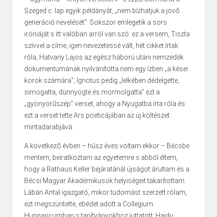
Szeged c. lap egyik példányát, „nem bízhatjuk a jövő
generáció nevelését”. Sokszor emlegetik a sors
iróniáját s itt valóban arról van szó: ez a versem, Tiszta
szívvel a címe, igen nevezetessé vált, hét cikket írtak
róla, Hatvany Lajos az egész háború utáni nemzedék
dokumentumának nyilvánította nem egy ízben „a kései
korok számára”, Ignotus pedig „lelkében dédelgette,
simogatta, dünnyögte és mormolgatta” ezt a
„gyönyörűszép” verset, ahogy a Nyugatba írta róla és
ezt a verset tette Ars poeticájában az új költészet
mintadarabjává.
A következő évben – húsz éves voltam ekkor – Bécsbe
mentem, beiratkoztam az egyetemre s ab­ból éltem,
hogy a Rathaus Keller bejáratánál újságot árultam és a
Bécsi Magyar Akadé­miku­sok helyiségeit takarítottam.
Lábán Antal igazgató, mikor tudomást szerzett rólam,
ezt meg­szün­­tette, ebédet adott a Collegium
Hungaricumban s tanítványokhoz juttatott: Hajdu