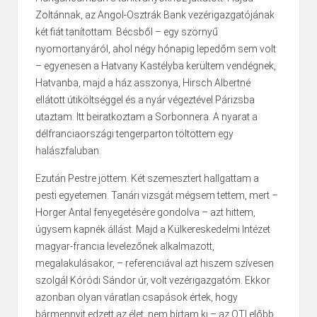
Zoltán­nak, az Angol-Osztrák Bank vezérigazgatójának
két fiát tanítottam. Bécsből – egy ször­nyű
nyomortanyáról, ahol négy hónapig lepedőm sem volt
– egyenesen a Hatvany Kastély­ba kerül­tem vendégnek,
Hatvanba, majd a ház asszonya, Hirsch Albertné
ellátott útiköltséggel és a nyár végeztével Párizsba
utaztam. Itt beiratkoztam a Sorbonnera. A nyarat a
délfranciaorszá­gi tengerparton töltöttem egy
halászfaluban.
Ezután Pestre jöttem. Két szemesztert hallgattam a
pesti egyetemen. Tanári vizsgát mégsem tettem, mert –
Horger Antal fenyegetésére gondolva – azt hittem,
úgysem kapnék állást. Majd a Külkereskedelmi Intézet
magyar-francia levelezőnek alkalmazott,
megalakulásakor, – refe­ren­­ciával azt hiszem szívesen
szolgál Kóródi Sándor úr, volt vezérigazgatóm. Ekkor
azon­ban olyan váratlan csapások értek, hogy
bármennyit edzett az élet, nem bírtam ki – az OTI előbb