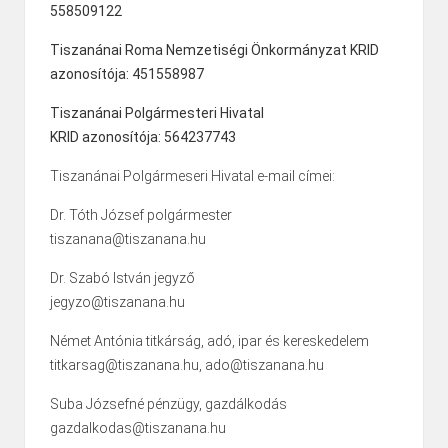
558509122
Tiszanánai Roma Nemzetiségi Önkormányzat KRID
azonosítója: 451558987
Tiszanánai Polgármesteri Hivatal
KRID azonosítója: 564237743
Tiszanánai Polgármeseri Hivatal e-mail címei:
Dr. Tóth József polgármester
tiszanana@tiszanana.hu
Dr. Szabó István jegyző
jegyzo@tiszanana.hu
Német Antónia titkárság, adó, ipar és kereskedelem
titkarsag@tiszanana.hu, ado@tiszanana.hu
Suba Józsefné pénzügy, gazdálkodás
gazdalkodas@tiszanana.hu