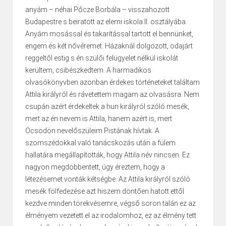
anyám – néhai Pőcze Borbála – visszahozott
Budapestre s beiratott az elemi iskola II. osztályába.
Anyám mosással és takarítással tartott el bennünket,
engem és két nővéremet. Házaknál dolgozott, odajárt
reggeltől estig s én szülői felügyelet nélkül iskolát
kerültem, csibészkedtem. A harmadikos
olvasókönyvben azonban érdekes történeteket találtam
Attila királyról és rávetettem magam az olvasásra. Nem
csupán azért érdekeltek a hun királyról szóló mesék,
mert az én nevem is Attila, hanem azért is, mert
Öcsödön nevelőszüleim Pistának hívtak. A
szomszédokkal való tanács­kozás után a fülem
hallatára megállapították, hogy Attila név nincsen. Ez
nagyon meg­döbbentett, úgy éreztem, hogy a
létezésemet vonták kétségbe. Az Attila királyról szóló
mesék fölfedezése azt hiszem döntően hatott ettől
kezdve minden törekvésemre, végső soron talán ez az
élményem vezetett el az irodalomhoz, ez az élmény tett