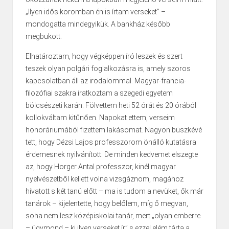
„Ilyen idős koromban én is írtam verseket” –
mondogatta mindegyikük. A bankház később
megbukott.
Elhatároztam, hogy végképpen író leszek és szert
teszek olyan polgári foglalkozásra is, amely szoros
kapcsolatban áll az irodalommal. Magyar-francia-
filozófiai szakra iratkoztam a szegedi egyetem
bölcsészeti karán. Fölvettem heti 52 órát és 20 órából
kollokváltam kitűnően. Napo­kat ettem, verseim
honoráriumából fizettem lakásomat. Nagyon büszkévé
tett, hogy Dézsi Lajos professzorom önálló kutatásra
érdemesnek nyilvánított. De minden kedvemet elszegte
az, hogy Horger Antal professzor, kinél magyar
nyelvészetből kellett volna vizsgáznom, magához
hívatott s két tanú előtt – ma is tudom a nevüket, ők már
tanárok – kijelentette, hogy belőlem, míg ő megvan,
soha nem lesz középiskolai tanár, mert „olyan emberre
– úgymond – ki ilyen verseket ír” s ezzel elém tárta a