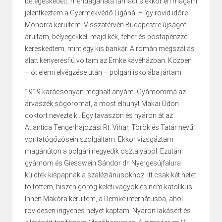
betegeskedett, méh­dagana­ta támadt s ekkor én magam
jelentkeztem a Gyermekvédő Ligánál – így rövid időre
Monorra kerültem. Visszatérvén Budapestre újságot
árultam, bélyegekkel, majd kék, fehér és postapénzzel
kereskedtem, mint egy kis bankár. A román megszállás
alatt kenyeresfiú voltam az Emke kávéházban. Közben
– öt elemi elvégzése után – polgári iskolába jártam.
1919 karácsonyán meghalt anyám. Gyámommá az
árvaszék sógoromat, a most elhunyt Makai Ödön
doktort nevezte ki. Egy tavaszon és nyáron át az
Atlantica Tengerhajózási Rt. Vihar, Török és Tatár nevű
vontatógőzösein szolgáltam. Ekkor vizsgáztam
magánúton a polgári negyedik osztályából. Ezután
gyámom és Giesswein Sándor dr. Nyergesújfalura
küldtek kis­papnak a szaléziánusokhoz. Itt csak két hetet
töltöttem, hiszen görög keleti vagyok és nem katolikus.
Innen Makóra kerültem, a Demke internátusba, ahol
rövidesen ingyenes helyet kaptam. Nyáron lakásért és