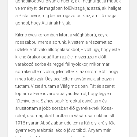
gondolkodóvá, olyan emberré, aki meghallgatja mások
véleményét, de magában fölülvizsgálja; azzá, aki hallgat
a Pista névre, míg be nem igazolódik az, amit ő maga
gondol, hogy Attilának hívják.
Kilenc éves koromban kitört a világháború, egyre
rosszabbul ment a sorunk. Kivettem a részemet az
üzletek előtt való álldogálásokból, – volt úgy, hogy este
kilenc órakor odaálltam az élelmiszerüzem előtt
várakozó sorba és reggel fél nyolckor, mikor már
sorrakerültem volna, jelentették ki az orrom előtt, hogy
nincs több zsír. Úgy segítettem anyámnak, ahogyan
tudtam. Vizet árultam a Világ moziban. Fát és szenet
loptam a Ferencvárosi pályaudvarról, hogy legyen
fűtenivalónk. Színes papírforgókat csináltam és
árusítottam a jobb sorsban élő gyerekeknek. Kosa­
rakat, csomagokat hordtam a vásárcsarnokban stb.
1918 nyarán Abbáziában üdültem a Károly király féle
gyermeknyaraltatási akció jóvoltából. Anyám már