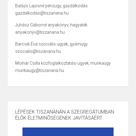
Balázs Lajosné pénzügy, gazdálkodás
gazdalkodas@tiszanana.hu
Juhász Gáborné anyakönyv, hagyaték
anyakonyv@tiszanana.hu
Barcsik Éva szociális ügyek, gyámügy
szocialis@tiszanana.hu
Molnár Csilla közfoglalkoztatási ügyek, munkaügy
munkaugy@tiszanana.hu
LÉPÉSEK TISZANÁNÁN A SZEGREGÁTUMBAN
ÉLŐK ÉLETMINŐSÉGÉNEK JAVÍTÁSÁÉRT