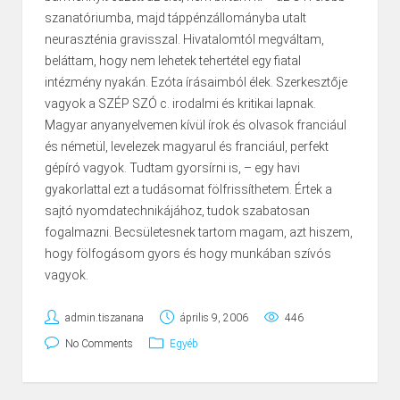
szanatóriumba, majd táppénzállományba utalt
neuraszténia gravisszal. Hivatalomtól meg­váltam,
beláttam, hogy nem lehetek tehertétel egy fiatal
intézmény nyakán. Ezóta írásaimból élek. Szerkesztője
vagyok a SZÉP SZÓ c. irodalmi és kritikai lapnak.
Magyar anya­nyelvemen kívül írok és olvasok franciául
és németül, levelezek magyarul és franciául, perfekt
gépíró vagyok. Tudtam gyorsírni is, – egy havi
gyakorlattal ezt a tudásomat fölfrissíthetem. Értek a
sajtó nyomdatechnikájához, tudok szabatosan
fogalmazni. Becsületesnek tartom ma­gam, azt hiszem,
hogy fölfogásom gyors és hogy munkában szívós
vagyok.
admin.tiszanana
április 9, 2006
446
No Comments
Egyéb