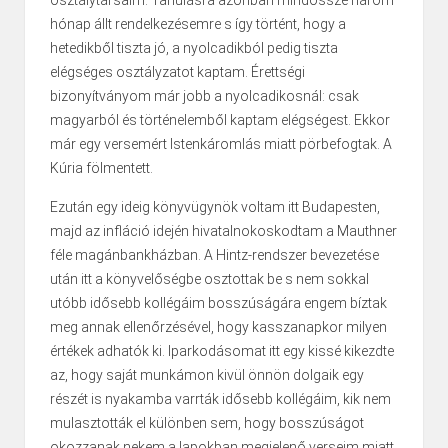
osztálytársaim. Tanulásra azonban mindössze három
hónap állt rendelkezésemre s így történt, hogy a
hetedikből tiszta jó, a nyolcadikból pedig tiszta
elégséges osztályzatot kaptam. Érettségi
bizonyítványom már jobb a nyolcadi­kos­nál: csak
magyarból és történelemből kaptam elégségest. Ekkor
már egy versemért Isten­káromlás miatt pörbefogtak. A
Kúria fölmentett.
Ezután egy ideig könyvügynök voltam itt Budapesten,
majd az infláció idején hivatalno­kos­kod­tam a Mauthner
féle magánbankházban. A Hintz-rendszer bevezetése
után itt a könyvelőségbe osztottak be s nem sokkal
utóbb idősebb kollégáim bosszúságára engem bíztak
meg annak ellenőrzésével, hogy kasszanapkor milyen
értékek adhatók ki. Iparkodásomat itt egy kissé kikezdte
az, hogy saját munkámon kivül önnön dolgaik egy
részét is nyakamba varrták idősebb kollégáim, kik nem
mulasztották el különben sem, hogy bosszúságot
okozzanak nekem a lapokban megjelenő verseim miatt.