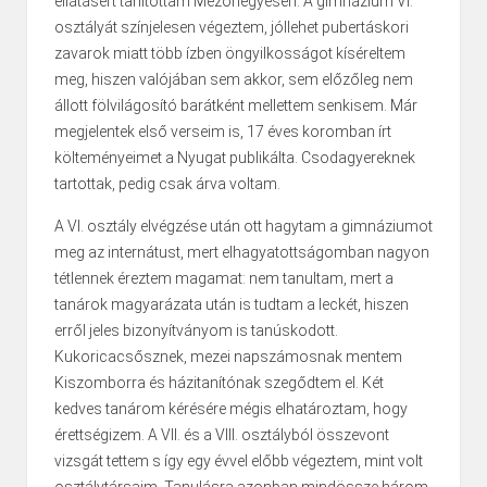
ellátásért tanítottam Mezőhegyesen. A gimnázium VI.
osztályát színjelesen végeztem, jóllehet pubertáskori
zavarok miatt több ízben öngyilkosságot kíséreltem
meg, hiszen valójában sem akkor, sem előzőleg nem
állott fölvilágosító barátként mellettem senkisem. Már
megjelentek első verseim is, 17 éves koromban írt
költeményeimet a Nyugat publikálta. Csodagyereknek
tartottak, pedig csak árva voltam.
A VI. osztály elvégzése után ott hagytam a gimnáziumot
meg az internátust, mert elhagyatott­ságomban nagyon
tétlennek éreztem magamat: nem tanultam, mert a
tanárok magyarázata után is tudtam a leckét, hiszen
erről jeles bizonyítványom is tanúskodott.
Kukoricacsősznek, mezei nap­számosnak mentem
Kiszomborra és házitanítónak szegődtem el. Két
kedves tanárom kérésé­re mégis elhatároztam, hogy
érettségizem. A VII. és a VIII. osztályból összevont
vizsgát tettem s így egy évvel előbb végeztem, mint volt