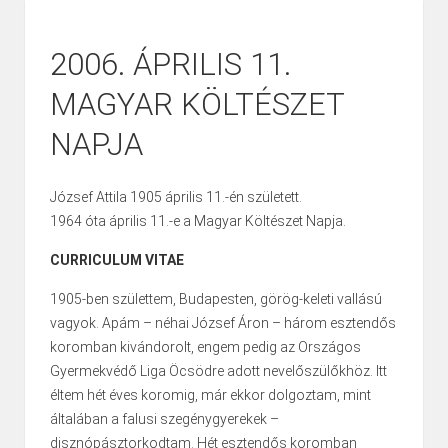
2006. ÁPRILIS 11.
MAGYAR KÖLTÉSZET
NAPJA
József Attila 1905 április 11.-én született.
1964 óta április 11.-e a Magyar Költészet Napja.
CURRICULUM VITAE
1905-ben születtem, Budapesten, görög-keleti vallású
vagyok. Apám – néhai József Áron – három esztendős
koromban kivándorolt, engem pedig az Országos
Gyermekvédő Liga Öcsöd­re adott nevelőszülőkhöz. Itt
éltem hét éves koromig, már ekkor dolgoztam, mint
általában a falusi szegénygyerekek –
disznópásztorkodtam. Hét esztendős koromban