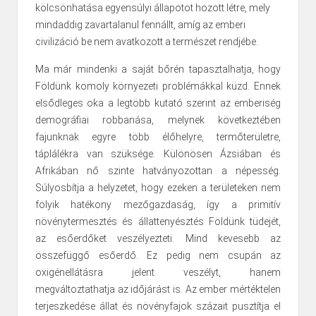
kölcsönhatása egyensúlyi állapotot hozott létre, mely
mindaddig zavartalanul fennállt, amíg az emberi
civilizáció be nem avatkozott a természet rendjébe.
Ma már mindenki a saját bőrén tapasztalhatja, hogy
Földünk komoly környezeti problémákkal küzd. Ennek
elsődleges oka a legtöbb kutató szerint az emberiség
demográfiai robbanása, melynek következtében
fajunknak egyre több élőhelyre, termőterületre,
táplálékra van szüksége. Különösen Ázsiában és
Afrikában nő szinte hatványozottan a népesség.
Súlyosbítja a helyzetet, hogy ezeken a területeken nem
folyik hatékony mezőgazdaság, így a primitív
növénytermesztés és állattenyésztés Földünk tüdejét,
az esőerdőket veszélyezteti. Mind kevesebb az
összefüggő esőerdő. Ez pedig nem csupán az
oxigénellátásra jelent veszélyt, hanem
megváltoztathatja az időjárást is. Az ember mértéktelen
terjeszkedése állat és növényfajok százait pusztítja el