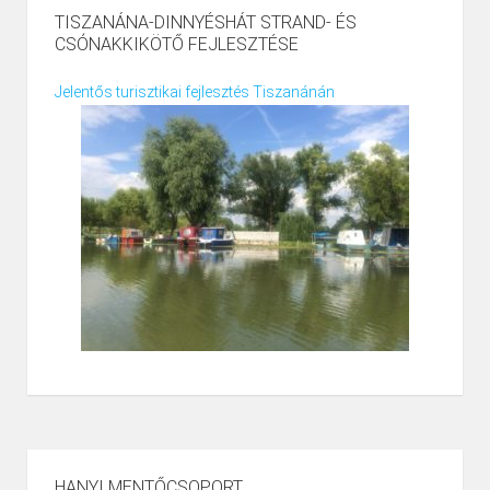
TISZANÁNA-DINNYÉSHÁT STRAND- ÉS
CSÓNAKKIKÖTŐ FEJLESZTÉSE
Jelentős turisztikai fejlesztés Tiszanánán
HANYI MENTŐCSOPORT