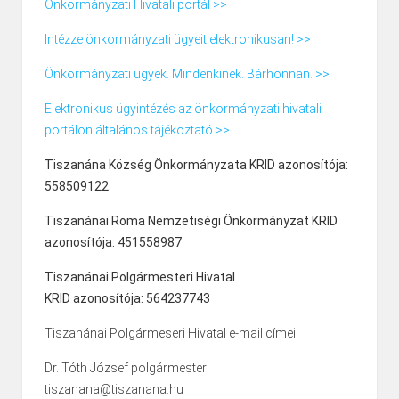
Önkormányzati Hivatali portál >>
Intézze önkormányzati ügyeit elektronikusan! >>
Önkormányzati ügyek. Mindenkinek. Bárhonnan. >>
Elektronikus ügyintézés az önkormányzati hivatali
portálon általános tájékoztató >>
Tiszanána Község Önkormányzata KRID azonosítója:
558509122
Tiszanánai Roma Nemzetiségi Önkormányzat KRID
azonosítója: 451558987
Tiszanánai Polgármesteri Hivatal
KRID azonosítója: 564237743
Tiszanánai Polgármeseri Hivatal e-mail címei:
Dr. Tóth József polgármester
tiszanana@tiszanana.hu