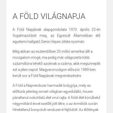
A FÖLD VILÁGNAPJA
A Föld Napjának alapgondolata 1970. április 22-én
fogalmazódott meg, az Egyesült Államokban élő
egyetemi hallgató Denis Hayes ötlete nyomán.
Még abban az esztendőben 25 millió amerikai állt a
mozgalom mögé, ma pedig már világszerte több
százmillióra tehető azoknak a száma, akik megünneplik
ezt a jeles napot. Magyarországon először 1989-ben
került sor a Föld Napjának megrendezésére.
A Föld a Naprendszer harmadik bolygója, mely az
előttünk jelenleg ismert világban egyedülálló, hiszen
páratlanul sokoldalú élet virul rajta. A földi élet körülbelül
négymilliárd évvel ezelőtt jött létre, s az évmilliók során
hihetetlenül bonyolult rendszerré fejlődött. Az élőlények