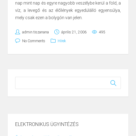
nap mint nap és egyre nagyobb veszélybe kerül a föld, a
víz, a levegő és az élőlények egyedülálló egyensúlya,
mely csak ezen a bolygón van jelen.
admin.tiszanana
április 21, 2006
495
No Comments
Hírek
ELEKTRONIKUS ÜGYINTÉZÉS