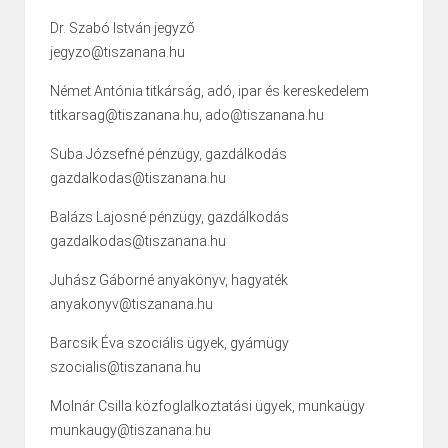
Dr. Szabó István jegyző
jegyzo@tiszanana.hu
Német Antónia titkárság, adó, ipar és kereskedelem
titkarsag@tiszanana.hu, ado@tiszanana.hu
Suba Józsefné pénzügy, gazdálkodás
gazdalkodas@tiszanana.hu
Balázs Lajosné pénzügy, gazdálkodás
gazdalkodas@tiszanana.hu
Juhász Gáborné anyakönyv, hagyaték
anyakonyv@tiszanana.hu
Barcsik Éva szociális ügyek, gyámügy
szocialis@tiszanana.hu
Molnár Csilla közfoglalkoztatási ügyek, munkaügy
munkaugy@tiszanana.hu