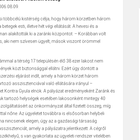
006.08.09.
i többcélú kistérség célja, hogy három körzetben három
 betegek esti, illetve hét végi ellátását. A hevesi és a
nnan alakították ki a zaránki központot. – Korábban volt
os, aki nem szívesen ügyelt, mások viszont örömmel
ámmal a térség 17 településén élő 38 ezer lakost nem
ények közt biztonsággal ellátni. Ezért úgy döntött a
zerzési eljárást indít, amely a három körzet három
rtozó asszisztenciával való ellátására irányul –
ket Kontra Gyula elnök. A pályázat eredményeként Zaránk és
uk tartozó helységek esetében lakosonként mintegy 40
szolgáltatásért az önkormányzat által fizetett összeg, míg
ttal nőne. Az ügyeletet továbbra is elsősorban helybeli
 ha nincsenek elegen, úgy az a gazdasági társaság
sszisztenciát, amely a pályázatra jelentkezett. A cégről
 székhelyű, s van gyakorlata az ügyeleti rendszer vitelében.