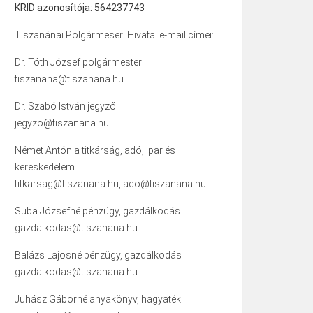
KRID azonosítója: 564237743
Tiszanánai Polgármeseri Hivatal e-mail címei:
Dr. Tóth József polgármester
tiszanana@tiszanana.hu
Dr. Szabó István jegyző
jegyzo@tiszanana.hu
Német Antónia titkárság, adó, ipar és
kereskedelem
titkarsag@tiszanana.hu, ado@tiszanana.hu
Suba Józsefné pénzügy, gazdálkodás
gazdalkodas@tiszanana.hu
Balázs Lajosné pénzügy, gazdálkodás
gazdalkodas@tiszanana.hu
Juhász Gáborné anyakönyv, hagyaték