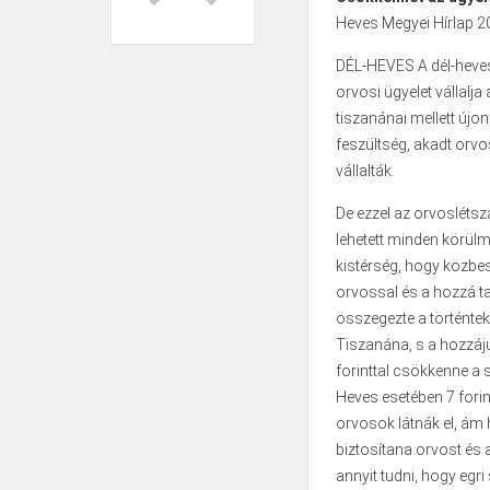
Heves Megyei Hírlap 2
DÉL-HEVES A dél-heves
orvosi ügyelet vállalja a
tiszanánai mellett újo
feszültség, akadt orv
vállalták.
De ezzel az orvoslétsz
lehetett minden körülm
kistérség, hogy közbes
orvossal és a hozzá ta
összegezte a történte
Tiszanána, s a hozzáj
forinttal csökkenne a 
Heves esetében 7 forin
orvosok látnák el, ám
biztosítana orvost és a
annyit tudni, hogy egri