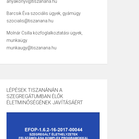
anyakonyv@tiszanana.hu
Barcsik Éva szociális ügyek, gyámügy
szocialis@tiszanana.hu
Molnár Csilla közfoglalkoztatási ügyek,
munkaügy
munkaugy@tiszanana.hu
LÉPÉSEK TISZANÁNÁN A
SZEGREGÁTUMBAN ÉLŐK
ÉLETMINŐSÉGÉNEK JAVÍTÁSÁÉRT