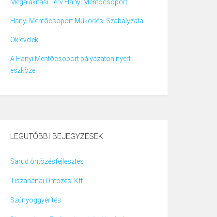
Megalakítási Terv Hanyi Mentőcsoport
Hanyi Mentőcsoport Működési Szabályzata
Oklevelek
A Hanyi Mentőcsoport pályázaton nyert
eszközei
LEGUTÓBBI BEJEGYZÉSEK
Sarud öntözésfejlesztés
Tiszanánai Öntözési Kft.
Szúnyoggyérítés