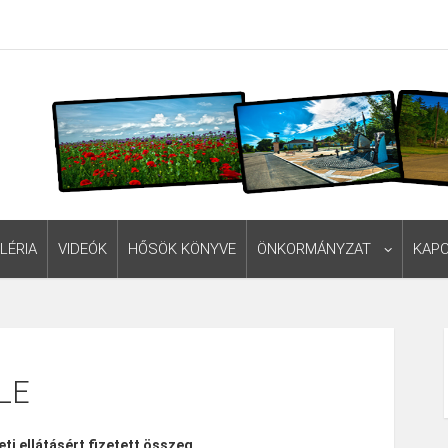
LÉRIA
VIDEÓK
HŐSÖK KÖNYVE
ÖNKORMÁNYZAT
KAP
LE
ti ellátásért fizetett összeg