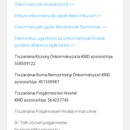
Önkormányzati Hivatali portál >>
Intézze önkormányzati ügyeit elektronikusan! >>
Önkormányzati ügyek. Mindenkinek. Bárhonnan. >>
Elektronikus ügyintézés az önkormányzati hivatali
portálon általános tájékoztató >>
Tiszanána Község Önkormányzata KRID azonosítója:
558509122
Tiszanánai Roma Nemzetiségi Önkormányzat KRID
azonosítója: 451558987
Tiszanánai Polgármesteri Hivatal
KRID azonosítója: 564237743
Tiszanánai Polgármeseri Hivatal e-mail címei:
Dr. Tóth József polgármester
tiszanana@tiszanana.hu