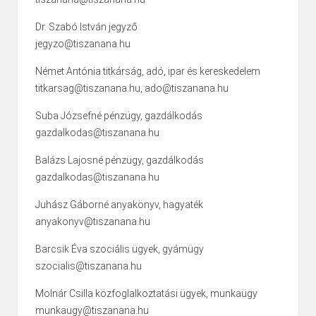
Dr. Szabó István jegyző
jegyzo@tiszanana.hu
Német Antónia titkárság, adó, ipar és kereskedelem
titkarsag@tiszanana.hu, ado@tiszanana.hu
Suba Józsefné pénzügy, gazdálkodás
gazdalkodas@tiszanana.hu
Balázs Lajosné pénzügy, gazdálkodás
gazdalkodas@tiszanana.hu
Juhász Gáborné anyakönyv, hagyaték
anyakonyv@tiszanana.hu
Barcsik Éva szociális ügyek, gyámügy
szocialis@tiszanana.hu
Molnár Csilla közfoglalkoztatási ügyek, munkaügy
munkaugy@tiszanana.hu