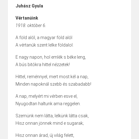
Juhász Gyula
Vértanúink
1918. október 6.
A föld alól, a magyar föld alól
A vértanúk szent lelke földalol:
E nagy napon, hol emlék s béke leng,
A bús bitókra hittel nézzetek!
Hittel, reménnyel, mert most kél a nap,
Minden napoknál szebb és szabadabb!
A nap, melyért mi vérben esve el,
Nyugodtan haltunk ama reggelen.
Szemünk nem látta, lelkünk látta csak,
Hisz onnan jönnek mind e sugarak;
Hisz onnan árad, új világ felett,