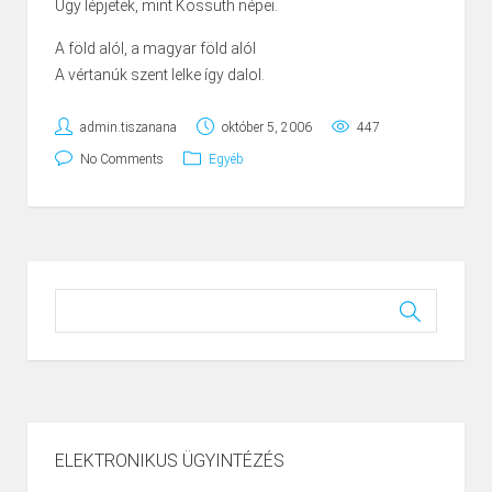
Úgy lépjetek, mint Kossuth népei.
A föld alól, a magyar föld alól
A vértanúk szent lelke így dalol.
admin.tiszanana
október 5, 2006
447
No Comments
Egyéb
ELEKTRONIKUS ÜGYINTÉZÉS