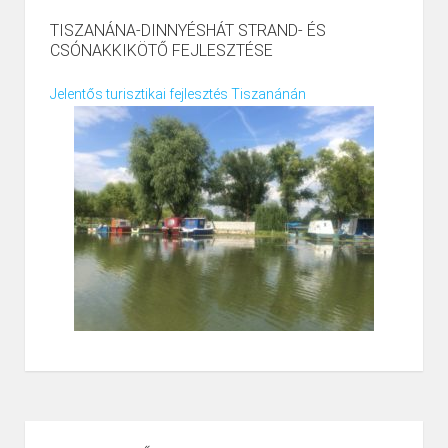
TISZANÁNA-DINNYÉSHÁT STRAND- ÉS
CSÓNAKKIKÖTŐ FEJLESZTÉSE
Jelentős turisztikai fejlesztés Tiszanánán