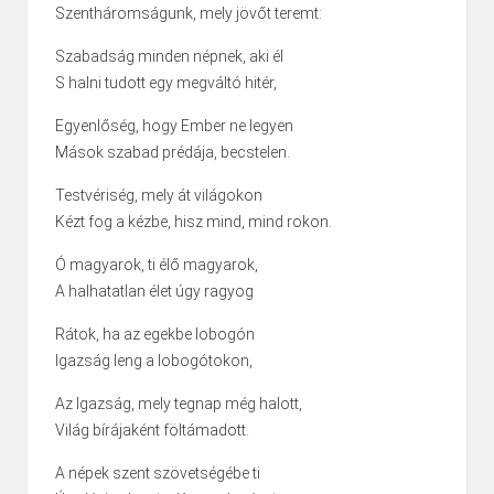
Szentháromságunk, mely jövőt teremt:
Szabadság minden népnek, aki él
S halni tudott egy megváltó hitér,
Egyenlőség, hogy Ember ne legyen
Mások szabad prédája, becstelen.
Testvériség, mely át világokon
Kézt fog a kézbe, hisz mind, mind rokon.
Ó magyarok, ti élő magyarok,
A halhatatlan élet úgy ragyog
Rátok, ha az egekbe lobogón
Igazság leng a lobogótokon,
Az Igazság, mely tegnap még halott,
Világ bírájaként föltámadott.
A népek szent szövetségébe ti