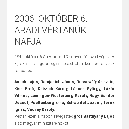
2006. OKTÓBER 6.
ARADI VÉRTANÚK
NAPJA
1849.október 6-án Aradon 13 honvéd főtisztet végeztek
ki, akik a világosi fegyverletétel után kerültek osztrák
fogságba:
Aulich Lajos, Damjanich János, Dessewffy Arisztid,
Kiss Ernő, Knézich Károly, Láhner György, Lázár
Vilmos, Leiningen-Westerburg Károly, Nagy Sándor
József, Poeltenberg Ernő, Schweidel József, Török
Ignác, Vécsey Károly.
Pesten ezen a napon kivégezték
gróf Batthyány Lajos
első magyar miniszterelnököt.