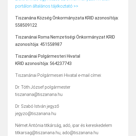
portálon általános tájékoztató >>
Tiszanána Község Önkormányzata KRID azonosítója:
558509122
Tiszanánai Roma Nemzetiségi Önkormányzat KRID
azonosítója: 451558987
Tiszanánai Polgármesteri Hivatal
KRID azonosítója: 564237743
Tiszanánai Polgármeseri Hivatal e-mail címei:
Dr. Tóth József polgármester
tiszanana@tiszanana.hu
Dr. Szabó István jegyző
jegyzo@tiszanana.hu
Német Antónia titkárság, adó, ipar és kereskedelem
titkarsag@tiszanana.hu, ado@tiszanana.hu