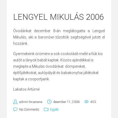
LENGYEL MIKULÁS 2006
Óvodánkat december 8-án meglátogatta a Lengyel
Mikulás, aki a baronówi tűzoltók segítségével jutott el
hozzánk.
Gyermekeink örömére a sok csokoládé mellé a fiúk kis
autót a lányok babát kaptak. Közös ajándékkal is
meglepte a Mikulás óvodánkat: dömpereket,
építőjátékokat, autópályát és babakonyhai játékokat
kaptak a csoportjaink.
Lakatos Artúrné
admin.tiszanana
december 11, 2006
453
No Comments
Egyéb