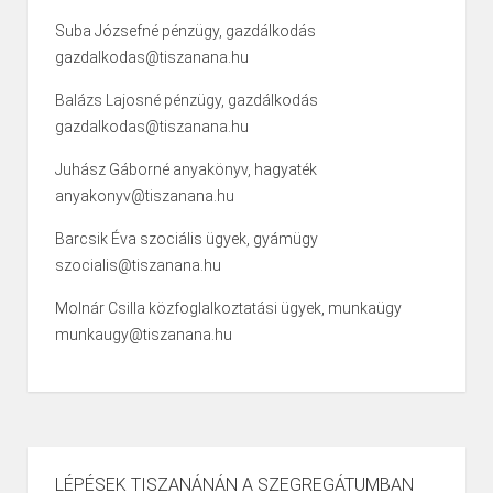
Suba Józsefné pénzügy, gazdálkodás
gazdalkodas@tiszanana.hu
Balázs Lajosné pénzügy, gazdálkodás
gazdalkodas@tiszanana.hu
Juhász Gáborné anyakönyv, hagyaték
anyakonyv@tiszanana.hu
Barcsik Éva szociális ügyek, gyámügy
szocialis@tiszanana.hu
Molnár Csilla közfoglalkoztatási ügyek, munkaügy
munkaugy@tiszanana.hu
LÉPÉSEK TISZANÁNÁN A SZEGREGÁTUMBAN