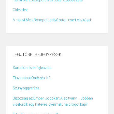
Hanyi Mentőcsoport Működési Szabályzata
Oklevelek
A Hanyi Mentőcsoport pályázaton nyert eszközei
LEGUTÓBBI BEJEGYZÉSEK
Sarud öntözésfejlesztés
Tiszanánai Öntözési Kft.
Szúnyoggyérítés
Bizottság az Emberi Jogokért Alapítvány – Jobban
viselkedik egy hatéves gyermek, ha drogot kap?