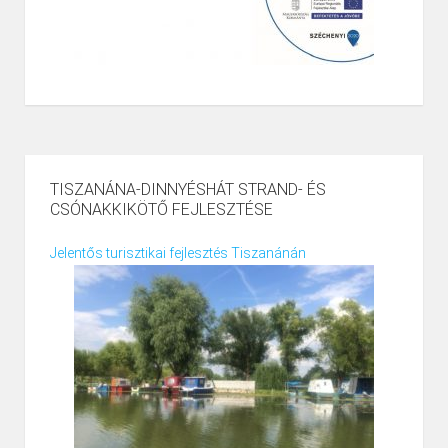
TISZANÁNA-DINNYÉSHÁT STRAND- ÉS
CSÓNAKKIKÖTŐ FEJLESZTÉSE
Jelentős turisztikai fejlesztés Tiszanánán