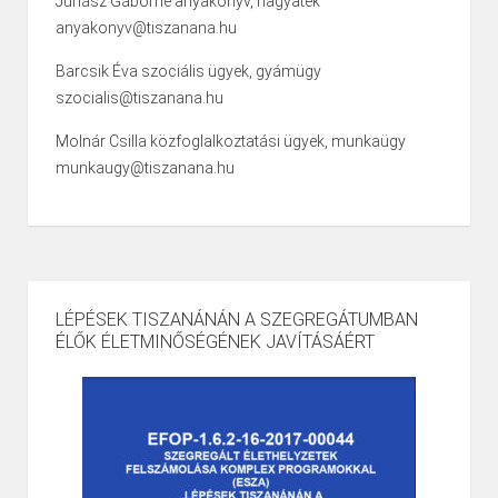
Juhász Gáborné anyakönyv, hagyaték
anyakonyv@tiszanana.hu
Barcsik Éva szociális ügyek, gyámügy
szocialis@tiszanana.hu
Molnár Csilla közfoglalkoztatási ügyek, munkaügy
munkaugy@tiszanana.hu
LÉPÉSEK TISZANÁNÁN A SZEGREGÁTUMBAN
ÉLŐK ÉLETMINŐSÉGÉNEK JAVÍTÁSÁÉRT