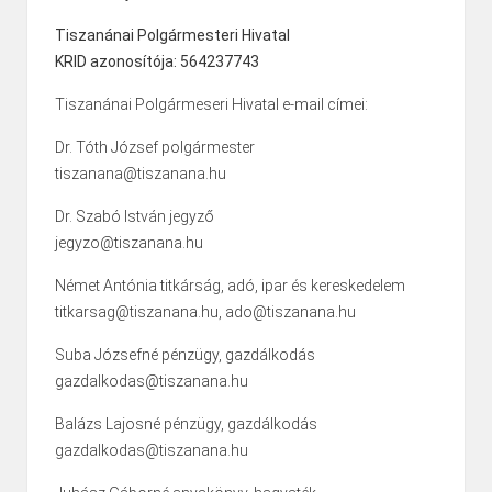
Tiszanánai Polgármesteri Hivatal
KRID azonosítója: 564237743
Tiszanánai Polgármeseri Hivatal e-mail címei:
Dr. Tóth József polgármester
tiszanana@tiszanana.hu
Dr. Szabó István jegyző
jegyzo@tiszanana.hu
Német Antónia titkárság, adó, ipar és kereskedelem
titkarsag@tiszanana.hu, ado@tiszanana.hu
Suba Józsefné pénzügy, gazdálkodás
gazdalkodas@tiszanana.hu
Balázs Lajosné pénzügy, gazdálkodás
gazdalkodas@tiszanana.hu