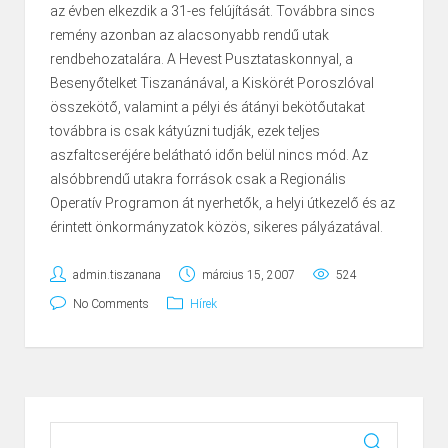
az évben elkezdik a 31-es felújítását. Továbbra sincs
remény azonban az alacsonyabb rendű utak
rendbehozatalára. A Hevest Pusztataskonnyal, a
Besenyőtelket Tiszanánával, a Kiskörét Poroszlóval
összekötő, valamint a pélyi és átányi bekötőutakat
továbbra is csak kátyúzni tudják, ezek teljes
aszfaltcseréjére belátható időn belül nincs mód. Az
alsóbbrendű utakra források csak a Regionális
Operatív Programon át nyerhetők, a helyi útkezelő és az
érintett önkormányzatok közös, sikeres pályázatával.
admin.tiszanana
március 15, 2007
524
No Comments
Hírek