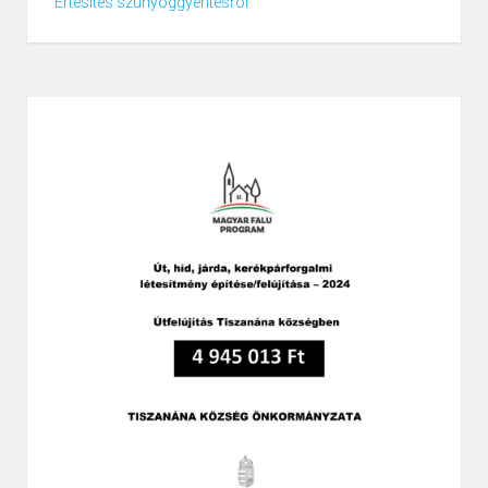
Értesítés szúnyoggyérítésről