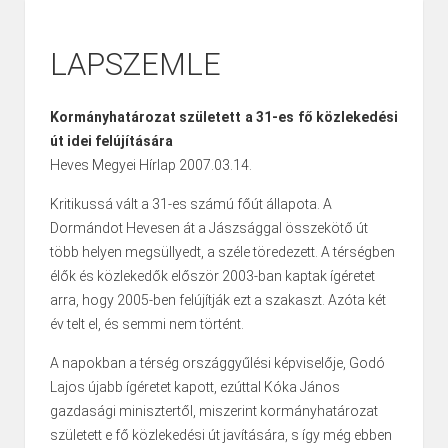
LAPSZEMLE
Kormányhatározat született a 31-es fő közlekedési
út idei felújítására
Heves Megyei Hírlap 2007.03.14.
Kritikussá vált a 31-es számú főút állapota. A
Dormándot Hevesen át a Jászsággal összekötő út
több helyen megsüllyedt, a széle töredezett. A térségben
élők és közlekedők először 2003-ban kaptak ígéretet
arra, hogy 2005-ben felújítják ezt a szakaszt. Azóta két
év telt el, és semmi nem történt.
A napokban a térség országgyűlési képviselője, Godó
Lajos újabb ígéretet kapott, ezúttal Kóka János
gazdasági minisztertől, miszerint kormányhatározat
született e fő közlekedési út javítására, s így még ebben