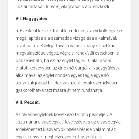
tisztántartását, fűtését, világítását s atb. eszközli.
VII. Nagygyűlés.
a. Évenként kétszer tartatik rendesen, az évi költségvetés
megállapitása s a számadás vizsgálása alkalmával;
továbbá b. a 3 évlejártával a választmány s tisztikar
megválasztása végett; végre c. rendkívűli esetekben is
összehívható, ha ezt az egylet tagjai 10 aláirással
ellátott kérvényben az elnöknél sürgetik. Nagygyűlések
alkalmával az egylet minden egyes tagja egyenlő
szavazati joggal bir, de szavazatát csak személyesen
gyakorolhatvánazt másra át nem ruházhatja.
VIII. Pecsét.
Az olvasóegyletnek következő feliratú pecsétje: „ A
tisza-nánai olvasóegylet” levelezések s az olvasóegylet
érdekében tett kiadványok hitelesitésére, valamint az
egylet könyvei megbélyegzésére használtatik.