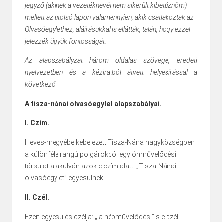
jegyző (akinek a vezetéknevét nem sikerült kibetűznöm)
mellett az utolsó lapon valamennyien, akik csatlakoztak az
Olvasóegylethez, aláírásukkal is ellátták, talán, hogy ezzel
jelezzék ügyük fontosságát.
Az alapszabályzat három oldalas szövege, eredeti
nyelvezetben és a kéziratból átvett helyesírással a
következő:
A tisza-nánai olvasóegylet alapszabályai.
I. Czím.
Heves-megyébe kebelezett Tisza-Nána nagyközségben
a különféle rangú polgárokból egy önművelődési
társulat alakulván azok e czím alatt: „Tisza-Nánai
olvasóegylet” egyesülnek.
II. Czél.
Ezen egyesülés czélja: „ a népművelődés ” s e czél