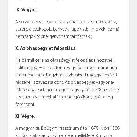
IX. Vagyon.
Az olvasóegylet közös vagyonát képezik: a készpénz,
butorok, eszközök, könyvek, lapok stb. (melyekhez már
nem tagok többé igényt nem tarthatnak.)
X. Az olvasóegylet feloszlása.
Ha bármikor is az olvasóegylet feloszlása hozatnék
indítványba, – annak fönn- vagy fönn nem maradása
érdemében az e tárgyban egybehívott nagygyűlés 2/3
részének szavazata dönt. Az olvasóegylet vagyona-
feloszlása esetében a tagok nagygyűlése 2/3 részének
szavazatával meghatározandó jótékony czélra fog
fordíttatni.
XI. Végre.
A magyar kir. Belügyminisztérium által 1875-ik évi 1508.
eln. Sz. alatt kiadott körrendelet melléklete IX. pontja