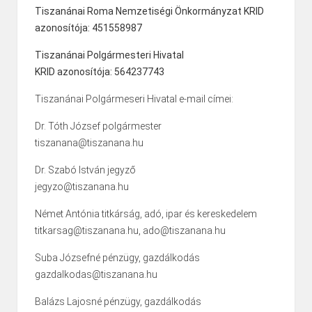
Tiszanánai Roma Nemzetiségi Önkormányzat KRID
azonosítója: 451558987
Tiszanánai Polgármesteri Hivatal
KRID azonosítója: 564237743
Tiszanánai Polgármeseri Hivatal e-mail címei:
Dr. Tóth József polgármester
tiszanana@tiszanana.hu
Dr. Szabó István jegyző
jegyzo@tiszanana.hu
Német Antónia titkárság, adó, ipar és kereskedelem
titkarsag@tiszanana.hu, ado@tiszanana.hu
Suba Józsefné pénzügy, gazdálkodás
gazdalkodas@tiszanana.hu
Balázs Lajosné pénzügy, gazdálkodás