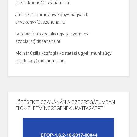
gazdalkodas@tiszanana.hu
Juhász Gáborné anyakönyv, hagyaték
anyakonyv@tiszanana.hu
Barcsik Éva szociális ügyek, gyámügy
szocialis@tiszanana.hu
Molnár Csilla közfoglalkoztatási ügyek, munkaügy
munkaugy@tiszanana.hu
LÉPÉSEK TISZANÁNÁN A SZEGREGÁTUMBAN
ÉLŐK ÉLETMINŐSÉGÉNEK JAVÍTÁSÁÉRT