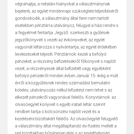
végrahajtja, a netaláni hiányokat a választmánynak
bejelenti, az egylet mindennapi szükséglete teljesítéséről
gondoskodik, a választmány által fenn nem tartott
esetekben pénztárra utalványoz, felügyel a házi rendre s
a fegyelmet fentartja. Jegyző: szerkeszti a gyűlések
jegyzőkönyveit s vezeti az évkönyveket, az egylet
vagyonát leltározza s nyilvántartja, az egylet érdekében
levelezéseket teljesíti. Pénztárnok: kezeli a befolyó
pénzeket; a részvény befizetésekről főkönyvet s naplót
vezet, a részvényesek által befizetett vagy egyébként
befolyó pénzekről minden évben Január 15- ikéig a múlt
évről a közgyűlésnek rendes számadást bemutatni
köteles; utalványozás nélkül kifizetést nem tehet s az
elkezelt pénzekről vagyonával felelős. Könyvtárnok: az
olvasóegylet könyveit s egyéb iratait leltár szerint
rendben tartja s kölcsönzési naplót vezet és a
kezelésére bízottakért felelős. Az olvasóegylet felügyelő
a választmány által megállapítandó évi fizetés mellett a
reá bízottakban hűségesen eljár s az egylethelyiség