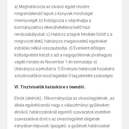
a) Meghatározza az olvasó egylet részére
megrendelendő lapok s könyvek minőségét
mennyiségét. b) Kidolgozza s végrehajtja a
kormányzathoz elkerülhetetlenül kellő házi
rendszabályokat. c) Határoz a tagok felvétele fölött s a
megrovott életű, hátrányos magaviseletű egyéneket
indoklás nélkül visszautasítja. d) Évenként előleges
költségvetést készít s azt a nagygyűlésnek jóváhagyás
végett minden év November 1-én bemutatja. e)
Utalványoz a pénztárra. f) Érvényes határozat hozatalra
a tisztviselőkön kívül legalább 5 tag jelenléte szükséges.
VI. Tisztviselők hatásköre s teendői.
Elnök (alelnök) : főkormányzója az olvasóegyletnek , az
általa egybehívandó nagy s választmányi gyűléseken
elnököl, határozatoknál egyenlő szavazatok esetében
szavazatával dönt s az olvasóegyletet idegenek
irányában képviseli. Igazgató: a gyűlések határozatait