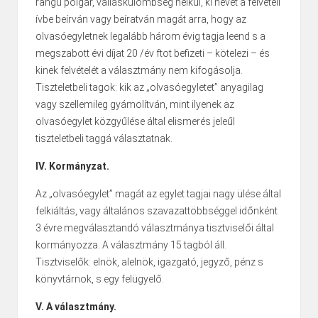
rangú polgár, valláskülömbség nélkűl, ki nevét a felvételi
ívbe beírván vagy beíratván magát arra, hogy az
olvasóegyletnek legalább három évig tagja leend s a
megszabott évi díjat 20 /év ftot befizeti – kötelezi – és
kinek felvételét a választmány nem kifogásolja.
Tiszteletbeli tagok: kik az „olvasóegyletet” anyagilag
vagy szellemileg gyámolítván, mint ilyenek az
olvasóegylet közgyűlése által elismerés jeleűl
tiszteletbeli taggá választatnak.
IV. Kormányzat.
Az „olvasóegylet” magát az egylet tagjai nagy ülése által
felkiáltás, vagy általános szavazattöbbséggel időnként
3 évre megválasztandó választmánya tisztviselői által
kormányozza. A választmány 15 tagból áll.
Tisztviselők: elnök, alelnök, igazgató, jegyző, pénz s
könyvtárnok, s egy felügyelő.
V. A választmány.