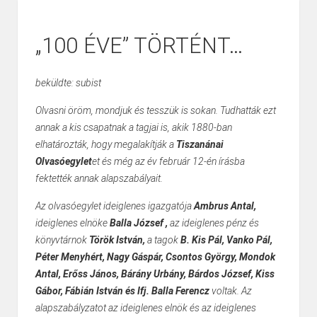
„100 ÉVE” TÖRTÉNT…
beküldte: subist
Olvasni öröm, mondjuk és tesszük is sokan. Tudhatták ezt
annak a kis csapatnak a tagjai is, akik 1880-ban
elhatározták, hogy megalakítják a
Tiszanánai
Olvasóegylet
et és még az év február 12-én írásba
fektették annak alapszabályait.
Az olvasóegylet ideiglenes igazgatója
Ambrus Antal,
ideiglenes elnöke
Balla József ,
az ideiglenes pénz és
könyvtárnok
Török István,
a tagok
B. Kis Pál, Vanko Pál,
Péter Menyhért, Nagy Gáspár, Csontos György, Mondok
Antal, Erőss János, Bárány Urbány, Bárdos József, Kiss
Gábor, Fábián István és Ifj. Balla Ferencz
voltak. Az
alapszabályzatot az ideiglenes elnök és az ideiglenes