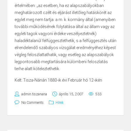
értelmében: „az esetben, ha ez alapszabályokban
meghatározott czélt és eljárást illetőleg hatáskörét az
egylet meg nem tartja: a m. k. kormány által (amenyiben
további működésének folytatása által az állam vagy az
egyleti tagok vagyoni érdeke veszélyeztetnék)
haladéktalanúl felfüggesztethetik, s a felfüggesztés után
elrendelendő szabályos vizsgálat eredményéhez képest
végleg feloszlattathatik, vagy esetleg az alapszabályok
legpontosabb megtartására külömbeni feloszlatás
terhe alatt köteleztethetik.
Kelt: Tisza-Nánán 1880-ik évi Február hó 12-ikén
admin.tiszanana
április 15, 2007
533
No Comments
Hírek