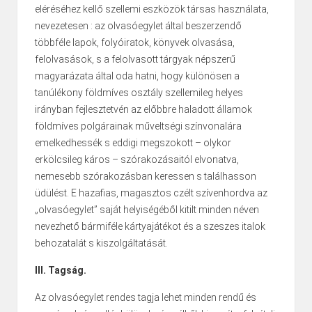
eléréséhez kellő szellemi eszközök társas használata,
nevezetesen : az olvasóegylet által beszerzendő
többféle lapok, folyóiratok, könyvek olvasása,
felolvasások, s a felolvasott tárgyak népszerű
magyarázata által oda hatni, hogy különösen a
tanúlékony földmíves osztály szellemileg helyes
irányban fejlesztetvén az előbbre haladott államok
földmíves polgárainak műveltségi színvonalára
emelkedhessék s eddigi megszokott – olykor
erkölcsileg káros – szórakozásaitól elvonatva,
nemesebb szórakozásban keressen s találhasson
üdülést. E hazafias, magasztos czélt szívenhordva az
„olvasóegylet” saját helyiségéből kitilt minden néven
nevezhető bármiféle kártyajátékot és a szeszes italok
behozatalát s kiszolgáltatását.
III. Tagság.
Az olvasóegylet rendes tagja lehet minden rendű és