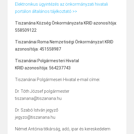
Elektronikus ügyintézés az önkormányzati hivatali
portálon általános tájékoztató >>
Tiszanána Község Önkormányzata KRID azonosítója:
558509122
Tiszanánai Roma Nemzetiségi Önkormányzat KRID
azonosítója: 451558987
Tiszanánai Polgármesteri Hivatal
KRID azonosítója: 564237743
Tiszanánai Polgármeseri Hivatal e-mail címei:
Dr. Tóth József polgármester
tiszanana@tiszanana.hu
Dr. Szabó István jegyző
jegyzo@tiszanana.hu
Német Antónia titkárság, adó, ipar és kereskedelem