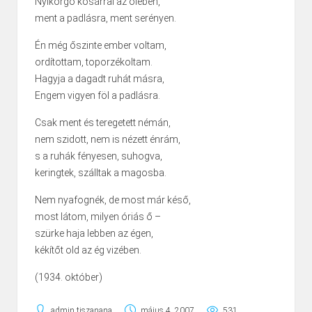
Nyikorgó kosárral az ölében,
ment a padlásra, ment serényen.
Én még őszinte ember voltam,
ordítottam, toporzékoltam.
Hagyja a dagadt ruhát másra,
Engem vigyen föl a padlásra.
Csak ment és teregetett némán,
nem szidott, nem is nézett énrám,
s a ruhák fényesen, suhogva,
keringtek, szálltak a magosba.
Nem nyafognék, de most már késő,
most látom, milyen óriás ő –
szürke haja lebben az égen,
kékítőt old az ég vizében.
(1934. október)
admin.tiszanana
május 4, 2007
531