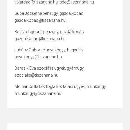
titkarsag@tiszanana.hu, ado@tiszanana.hu
Suba Józsefné pénzügy, gazdálkodás
gazdalkodas@tiszanana.hu
Balázs Lajosné pénzügy, gazdálkodás
gazdalkodas@tiszanana.hu
Juhász Gáborné anyakönyv, hagyaték
anyakonyv@tiszanana.hu
Barcsik Éva szociális ügyek, gyámügy
szocialis@tiszanana.hu
Molnár Csilla közfoglalkoztatási ügyek, munkaügy
munkaugy@tiszanana.hu