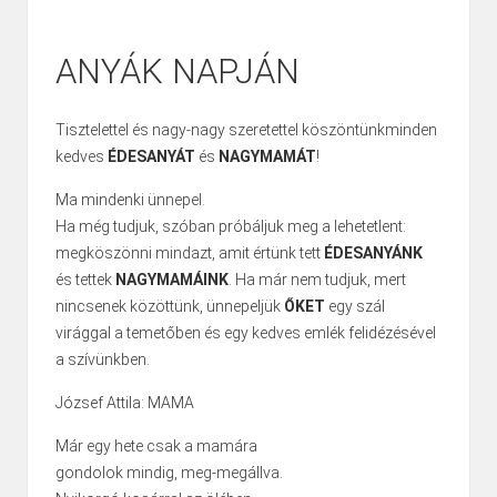
ANYÁK NAPJÁN
Tisztelettel és nagy-nagy szeretettel köszöntünkminden
kedves
ÉDESANYÁT
és
NAGYMAMÁT
!
Ma mindenki ünnepel.
Ha még tudjuk, szóban próbáljuk meg a lehetetlent:
megköszönni mindazt, amit értünk tett
ÉDESANYÁNK
és tettek
NAGYMAMÁINK
. Ha már nem tudjuk, mert
nincsenek közöttünk, ünnepeljük
ŐKET
egy szál
virággal a temetőben és egy kedves emlék felidézésével
a szívünkben.
József Attila: MAMA
Már egy hete csak a mamára
gondolok mindig, meg-megállva.