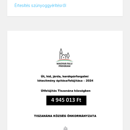
Értesítés szúnyoggyérítésről