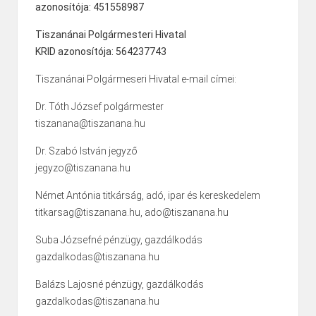
azonosítója: 451558987
Tiszanánai Polgármesteri Hivatal
KRID azonosítója: 564237743
Tiszanánai Polgármeseri Hivatal e-mail címei:
Dr. Tóth József polgármester
tiszanana@tiszanana.hu
Dr. Szabó István jegyző
jegyzo@tiszanana.hu
Német Antónia titkárság, adó, ipar és kereskedelem
titkarsag@tiszanana.hu, ado@tiszanana.hu
Suba Józsefné pénzügy, gazdálkodás
gazdalkodas@tiszanana.hu
Balázs Lajosné pénzügy, gazdálkodás
gazdalkodas@tiszanana.hu