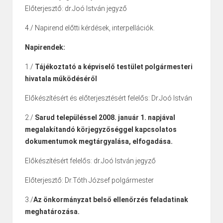
Előterjesztő: dr.Joó István jegyző
4./ Napirend előtti kérdések, interpellációk.
Napirendek:
1./
Tájékoztató a képviselő testület polgármesteri
hivatala működéséről
Előkészítésért és előterjesztésért felelős: Dr.Joó István
2./
Sarud településsel 2008. január 1. napjával
megalakítandó körjegyzőséggel kapcsolatos
dokumentumok megtárgyalása, elfogadása.
Előkészítésért felelős: dr.Joó István jegyző
Előterjesztő: Dr.Tóth József polgármester
3./
Az önkormányzat belső ellenőrzés feladatinak
meghatározása.