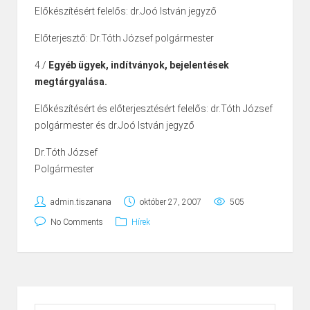
Előkészítésért felelős: dr.Joó István jegyző
Előterjesztő: Dr.Tóth József polgármester
4./
Egyéb ügyek, indítványok, bejelentések
megtárgyalása.
Előkészítésért és előterjesztésért felelős: dr.Tóth József
polgármester és dr.Joó István jegyző
Dr.Tóth József
Polgármester
admin.tiszanana
október 27, 2007
505
No Comments
Hírek