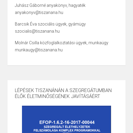
Juhász Gáborné anyakönyv, hagyaték
anyakonyv@tiszanana.hu
Barcsik Éva szociális ügyek, gyámügy
szocialis@tiszanana.hu
Molnár Csilla közfoglalkoztatási ügyek, munkaügy
munkaugy@tiszanana.hu
LÉPÉSEK TISZANÁNÁN A SZEGREGÁTUMBAN
ÉLŐK ÉLETMINŐSÉGÉNEK JAVÍTÁSÁÉRT