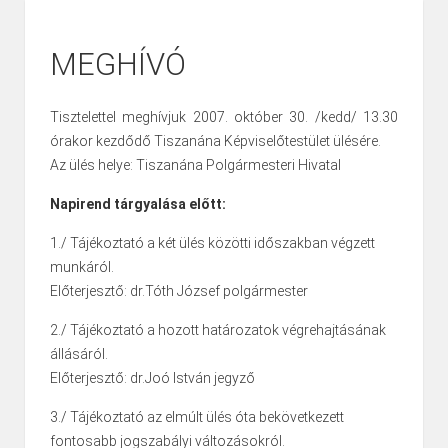
MEGHÍVÓ
Tisztelettel meghívjuk 2007. október 30. /kedd/ 13.30
órakor kezdődő Tiszanána Képviselőtestület ülésére.
Az ülés helye: Tiszanána Polgármesteri Hivatal
Napirend tárgyalása előtt:
1./ Tájékoztató a két ülés közötti időszakban végzett
munkáról.
Előterjesztő: dr.Tóth József polgármester
2./ Tájékoztató a hozott határozatok végrehajtásának
állásáról.
Előterjesztő: dr.Joó István jegyző
3./ Tájékoztató az elmúlt ülés óta bekövetkezett
fontosabb jogszabályi változásokról.