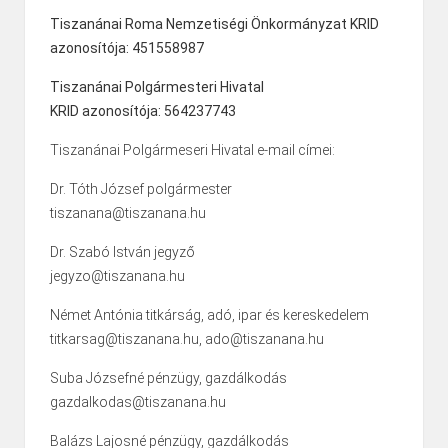
Tiszanánai Roma Nemzetiségi Önkormányzat KRID
azonosítója: 451558987
Tiszanánai Polgármesteri Hivatal
KRID azonosítója: 564237743
Tiszanánai Polgármeseri Hivatal e-mail címei:
Dr. Tóth József polgármester
tiszanana@tiszanana.hu
Dr. Szabó István jegyző
jegyzo@tiszanana.hu
Német Antónia titkárság, adó, ipar és kereskedelem
titkarsag@tiszanana.hu, ado@tiszanana.hu
Suba Józsefné pénzügy, gazdálkodás
gazdalkodas@tiszanana.hu
Balázs Lajosné pénzügy, gazdálkodás