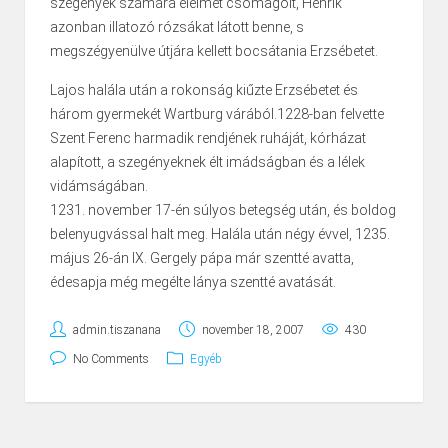
szegények számára élelmet csomagolt, Henrik
azonban illatozó rózsákat látott benne, s
megszégyenülve útjára kellett bocsátania Erzsébetet.
Lajos halála után a rokonság kiűzte Erzsébetet és
három gyermekét Wartburg várából.1228-ban felvette
Szent Ferenc harmadik rendjének ruháját, kórházat
alapított, a szegényeknek élt imádságban és a lélek
vidámságában.
1231. november 17-én súlyos betegség után, és boldog
belenyugvással halt meg. Halála után négy évvel, 1235.
május 26-án IX. Gergely pápa már szentté avatta,
édesapja még megélte lánya szentté avatását.
admin.tiszanana
november 18, 2007
430
No Comments
Egyéb