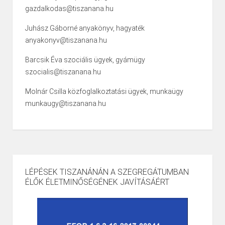
gazdalkodas@tiszanana.hu
Juhász Gáborné anyakönyv, hagyaték
anyakonyv@tiszanana.hu
Barcsik Éva szociális ügyek, gyámügy
szocialis@tiszanana.hu
Molnár Csilla közfoglalkoztatási ügyek, munkaügy
munkaugy@tiszanana.hu
LÉPÉSEK TISZANÁNÁN A SZEGREGÁTUMBAN
ÉLŐK ÉLETMINŐSÉGÉNEK JAVÍTÁSÁÉRT