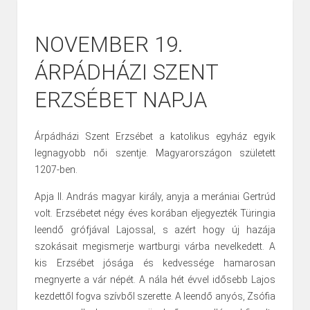
NOVEMBER 19.
ÁRPÁDHÁZI SZENT
ERZSÉBET NAPJA
Árpádházi Szent Erzsébet a katolikus egyház egyik
legnagyobb női szentje. Magyarországon született
1207-ben.
Apja II. András magyar király, anyja a merániai Gertrúd
volt. Erzsébetet négy éves korában eljegyezték Türingia
leendő grófjával Lajossal, s azért hogy új hazája
szokásait megismerje wartburgi várba nevelkedett. A
kis Erzsébet jósága és kedvessége hamarosan
megnyerte a vár népét. A nála hét évvel idősebb Lajos
kezdettől fogva szívből szerette. A leendő anyós, Zsófia