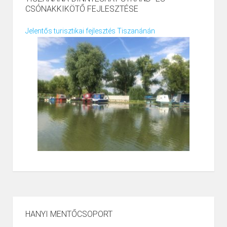
CSÓNAKKIKÖTŐ FEJLESZTÉSE
Jelentős turisztikai fejlesztés Tiszanánán
HANYI MENTŐCSOPORT