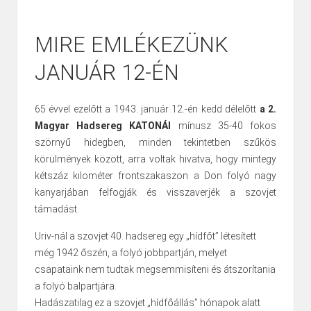
MIRE EMLÉKEZÜNK
JANUÁR 12-ÉN
65 évvel ezelőtt a 1943. január 12.-én kedd délelőtt
a 2.
Magyar Hadsereg KATONÁI
mínusz 35-40 fokos
szörnyű hidegben, minden tekintetben szűkös
körülmények között, arra voltak hivatva, hogy mintegy
kétszáz kilométer frontszakaszon a Don folyó nagy
kanyarjában felfogják és visszaverjék a szovjet
támadást.
Uriv-nál a szovjet 40. hadsereg egy „hídfőt” létesített
még 1942 őszén, a folyó jobbpartján, melyet
csapataink nem tudtak megsemmisíteni és átszorítania
a folyó balpartjára.
Hadászatilag ez a szovjet „hídfőállás” hónapok alatt