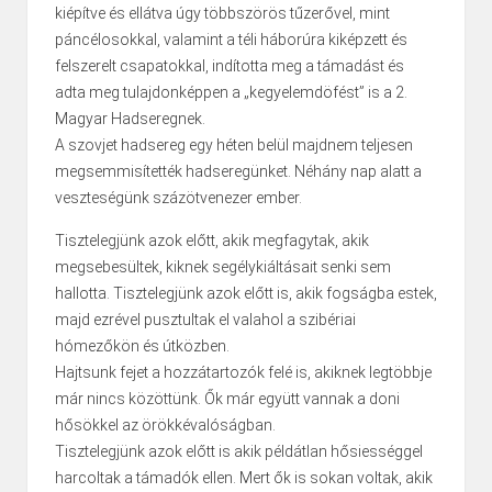
kiépítve és ellátva úgy többszörös tűzerővel, mint
páncélosokkal, valamint a téli háborúra kiképzett és
felszerelt csapatokkal, indította meg a támadást és
adta meg tulajdonképpen a „kegyelemdöfést” is a 2.
Magyar Hadseregnek.
A szovjet hadsereg egy héten belül majdnem teljesen
megsemmisítették hadseregünket. Néhány nap alatt a
veszteségünk százötvenezer ember.
Tisztelegjünk azok előtt, akik megfagytak, akik
megsebesültek, kiknek segélykiáltásait senki sem
hallotta. Tisztelegjünk azok előtt is, akik fogságba estek,
majd ezrével pusztultak el valahol a szibériai
hómezőkön és útközben.
Hajtsunk fejet a hozzátartozók felé is, akiknek legtöbbje
már nincs közöttünk. Ők már együtt vannak a doni
hősökkel az örökkévalóságban.
Tisztelegjünk azok előtt is akik példátlan hősiességgel
harcoltak a támadók ellen. Mert ők is sokan voltak, akik