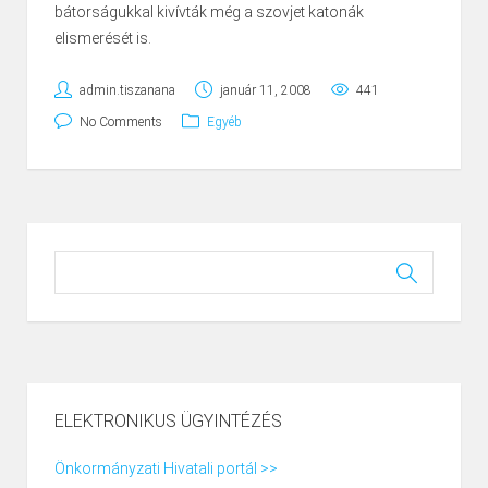
bátorságukkal kivívták még a szovjet katonák
elismerését is.
admin.tiszanana
január 11, 2008
441
No Comments
Egyéb
ELEKTRONIKUS ÜGYINTÉZÉS
Önkormányzati Hivatali portál >>