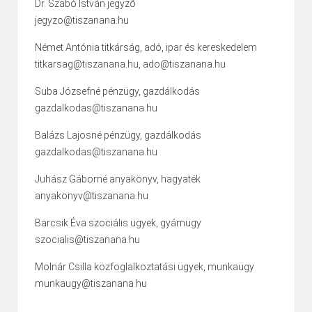
Dr. Szabó István jegyző
jegyzo@tiszanana.hu
Német Antónia titkárság, adó, ipar és kereskedelem
titkarsag@tiszanana.hu, ado@tiszanana.hu
Suba Józsefné pénzügy, gazdálkodás
gazdalkodas@tiszanana.hu
Balázs Lajosné pénzügy, gazdálkodás
gazdalkodas@tiszanana.hu
Juhász Gáborné anyakönyv, hagyaték
anyakonyv@tiszanana.hu
Barcsik Éva szociális ügyek, gyámügy
szocialis@tiszanana.hu
Molnár Csilla közfoglalkoztatási ügyek, munkaügy
munkaugy@tiszanana.hu