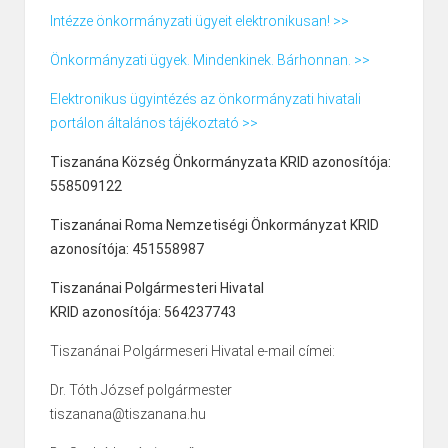
Intézze önkormányzati ügyeit elektronikusan! >>
Önkormányzati ügyek. Mindenkinek. Bárhonnan. >>
Elektronikus ügyintézés az önkormányzati hivatali
portálon általános tájékoztató >>
Tiszanána Község Önkormányzata KRID azonosítója:
558509122
Tiszanánai Roma Nemzetiségi Önkormányzat KRID
azonosítója: 451558987
Tiszanánai Polgármesteri Hivatal
KRID azonosítója: 564237743
Tiszanánai Polgármeseri Hivatal e-mail címei:
Dr. Tóth József polgármester
tiszanana@tiszanana.hu