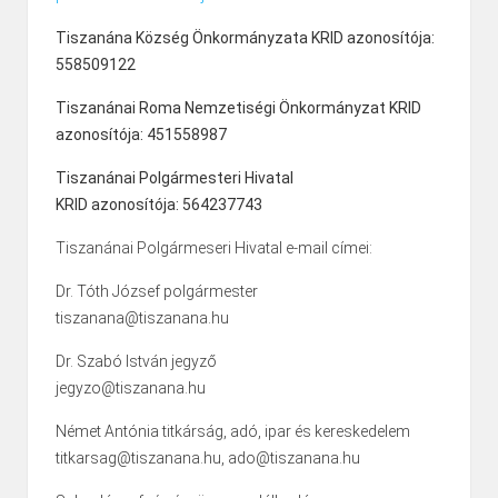
Tiszanána Község Önkormányzata KRID azonosítója:
558509122
Tiszanánai Roma Nemzetiségi Önkormányzat KRID
azonosítója: 451558987
Tiszanánai Polgármesteri Hivatal
KRID azonosítója: 564237743
Tiszanánai Polgármeseri Hivatal e-mail címei:
Dr. Tóth József polgármester
tiszanana@tiszanana.hu
Dr. Szabó István jegyző
jegyzo@tiszanana.hu
Német Antónia titkárság, adó, ipar és kereskedelem
titkarsag@tiszanana.hu, ado@tiszanana.hu