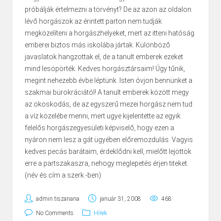
próbálják értelmezni a törvényt? De az azon az oldalon
lévő horgászok az érintett parton nem tudják
megközelíteni a horgászhelyeket, mert az itteni hatóság
emberei biztos más iskolába jártak. Különböző
javaslatok hangzottak el, de a tanult emberek ezeket
mind lesöpörték. Kedves horgásztársaim! Úgy tűnik,
megint nehezebb évbe léptünk. Isten óvjon bennünket a
szakmai bürokráciától! A tanult emberek között megy
az okoskodás, de az egyszerű mezei horgász nem tud
a víz közelébe menni, mert ugye kijelentette az egyik
felelős horgászegyesületi képviselő, hogy ezen a
nyáron nem lesz a gát ügyében előremozdulás. Vagyis
kedves pecás barátaim, érdeklődni kell, mielőtt lejöttök
erre a partszakaszra, nehogy meglepetés érjen titeket.
(név és cím a szerk.-ben)
admin.tiszanana
január 31, 2008
468
No Comments
Hírek