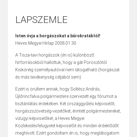
LAPSZEMLE
Isten óvja a horgászokat a bürokratáktól!
Heves Megyei Hirlap 2008.01.30.
A Tisza-tavi horgászok (én is) különböző
hírforrásokból hallottuk, hogy a gát Poroszlótól
Kisköréig személyautóval nem látogatható (horgászat
és más tevékenység céljából sem).
Ezért is örültem annak, hogy Soltész András,
Újlőrincfalva polgármestere szervezett egy fórumot a
tisztánlátás érdekében. Két országgyűlési képviselőt,
horgászszövetség-vezetőket, érintett polgármestereket,
vízügyi képviselőket, a Heves Megyei
Közlekedésfelügyelet képviselőit és minden érdeklődőt
meghívott. Ezért gondoltam én is, hogy meglátogatom