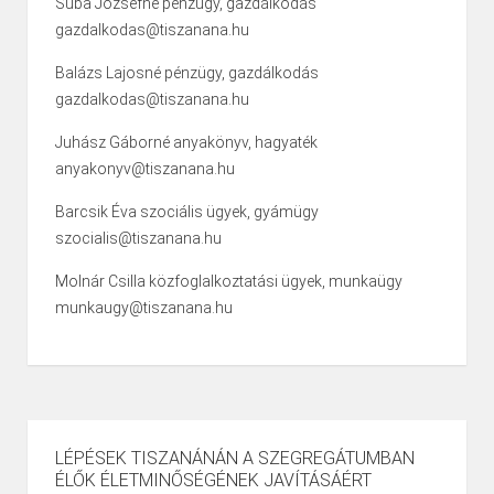
Suba Józsefné pénzügy, gazdálkodás
gazdalkodas@tiszanana.hu
Balázs Lajosné pénzügy, gazdálkodás
gazdalkodas@tiszanana.hu
Juhász Gáborné anyakönyv, hagyaték
anyakonyv@tiszanana.hu
Barcsik Éva szociális ügyek, gyámügy
szocialis@tiszanana.hu
Molnár Csilla közfoglalkoztatási ügyek, munkaügy
munkaugy@tiszanana.hu
LÉPÉSEK TISZANÁNÁN A SZEGREGÁTUMBAN
ÉLŐK ÉLETMINŐSÉGÉNEK JAVÍTÁSÁÉRT