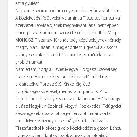
ezt a gyűlést.
Nagyon elszomorodtam egyes emberek hozzáállásán.
A közlekedési felügyelet, valamint a Tisza-tavi turisztikai
szervezet képviselőjének megnyilvánulásai nem éppen
a horgásztársadalom szeretetéről tanúskodtak. Még a
MOHOSZ Tisza-tavi Kirendeltség képviselőjének némely
megnyilvánulásán is meglepődtem. Egyedül a kiskörei
vízügyes szakember értette meg teljes mértékben a
problémánkat.
Nem értem, hogy a Heves Megyei Horgász Szövetség
és az Egri Horgász Egyesület képviselői miért nem
erősítették a Poroszlótól Kisköréig lévő
horgászegyesületeket, mert ez a mi partunk. A tó
legtöbb horgászhelye ezen az oldalon van. Hiába, hogy
a Jász-Nagykun-Szolnok Megyei Közlekedési Felügyelet
készségesebb, barátibb, együttérzőbb határozattal
engedélyezte bizonyos szabályok betartásával a
Tiszafüredtől Kisköréig való közlekedést a gáton. Lehet,
hogy az ottani döntéshozók a gyakorlat oldaláról