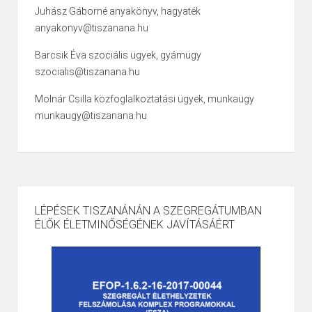
Juhász Gáborné anyakönyv, hagyaték
anyakonyv@tiszanana.hu
Barcsik Éva szociális ügyek, gyámügy
szocialis@tiszanana.hu
Molnár Csilla közfoglalkoztatási ügyek, munkaügy
munkaugy@tiszanana.hu
LÉPÉSEK TISZANÁNÁN A SZEGREGÁTUMBAN
ÉLŐK ÉLETMINŐSÉGÉNEK JAVÍTÁSÁÉRT