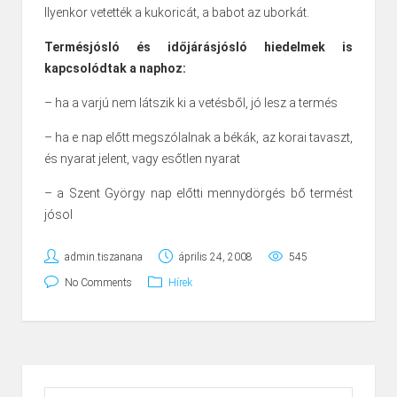
Ilyenkor vetették a kukoricát, a babot az uborkát.
Termésjósló és időjárásjósló hiedelmek is
kapcsolódtak a naphoz:
– ha a varjú nem látszik ki a vetésből, jó lesz a termés
– ha e nap előtt megszólalnak a békák, az korai tavaszt,
és nyarat jelent, vagy esőtlen nyarat
– a Szent György nap előtti mennydörgés bő termést
jósol
admin.tiszanana
április 24, 2008
545
No Comments
Hírek