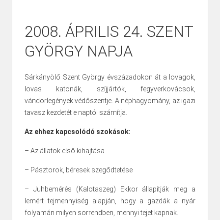
2008. ÁPRILIS 24. SZENT
GYÖRGY NAPJA
Sárkányölő Szent György évszázadokon át a lovagok,
lovas katonák, szíjjártók, fegyverkovácsok,
vándorlegények védőszentje. A néphagyomány, az igazi
tavasz kezdetét e naptól számítja.
Az ehhez kapcsolódó szokások:
– Az állatok első kihajtása
– Pásztorok, béresek szegődtetése
– Juhbemérés (Kalotaszeg) Ekkor állapítják meg a
lemért tejmennyiség alapján, hogy a gazdák a nyár
folyamán milyen sorrendben, mennyi tejet kapnak.