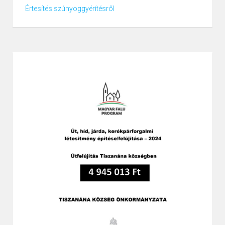
Értesítés szúnyoggyérítésről