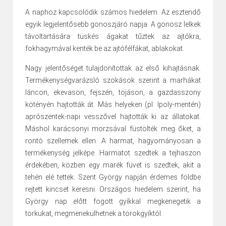
A naphoz kapcsolódik számos hiedelem. Az esztendő
egyik legjelentősebb gonoszjáró napja. A gonosz lelkek
távoltartására tüskés ágakat tűztek az ajtókra,
fokhagymával kenték be az ajtófélfákat, ablakokat.
Nagy jelentőséget tulajdonítottak az első kihajtásnak.
Termékenységvarázsló szokások szerint a marhákat
láncon, ekevason, fejszén, tojáson, a gazdasszony
kötényén hajtották át. Más helyeken (pl. Ipoly-mentén)
aprószentek-napi vesszővel hajtották ki az állatokat.
Máshol karácsonyi morzsával füstölték meg őket, a
rontó szellemek ellen. A harmat, hagyományosan a
termékenység jelképe. Harmatot szedtek a tejhaszon
érdekében, közben egy marék füvet is szedtek, akit a
tehén elé tettek. Szent György napján érdemes földbe
rejtett kincset keresni. Országos hiedelem szerint, ha
György nap előtt fogott gyíkkal megkenegetik a
torkukat, megmenekülhetnek a torokgyíktól.