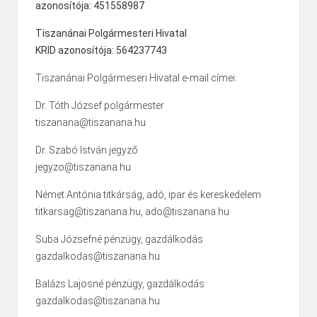
azonosítója: 451558987
Tiszanánai Polgármesteri Hivatal
KRID azonosítója: 564237743
Tiszanánai Polgármeseri Hivatal e-mail címei:
Dr. Tóth József polgármester
tiszanana@tiszanana.hu
Dr. Szabó István jegyző
jegyzo@tiszanana.hu
Német Antónia titkárság, adó, ipar és kereskedelem
titkarsag@tiszanana.hu, ado@tiszanana.hu
Suba Józsefné pénzügy, gazdálkodás
gazdalkodas@tiszanana.hu
Balázs Lajosné pénzügy, gazdálkodás
gazdalkodas@tiszanana.hu