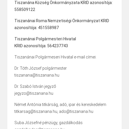
Tiszanána Község Önkormányzata KRID azonosítója:
558509122
Tiszanánai Roma Nemzetiségi Önkormányzat KRID
azonosítója: 451558987
Tiszanánai Polgármesteri Hivatal
KRID azonosítója: 564237743
Tiszanánai Polgármeseri Hivatal e-mail címei:
Dr. Tóth József polgármester
tiszanana@tiszanana.hu
Dr. Szabó István jegyző
jegyzo@tiszanana.hu
Német Antónia titkárság, adó, ipar és kereskedelem
titkarsag@tiszanana.hu, ado@tiszanana.hu
Suba Józsefné pénzügy, gazdálkodás