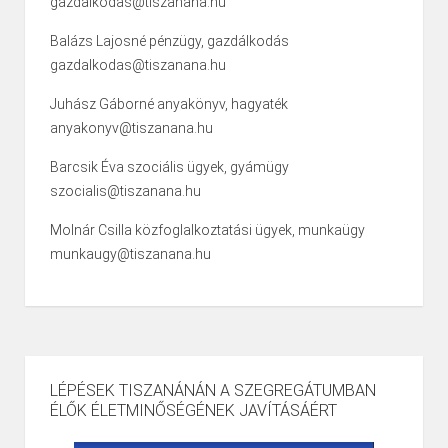
gazdalkodas@tiszanana.hu
Balázs Lajosné pénzügy, gazdálkodás
gazdalkodas@tiszanana.hu
Juhász Gáborné anyakönyv, hagyaték
anyakonyv@tiszanana.hu
Barcsik Éva szociális ügyek, gyámügy
szocialis@tiszanana.hu
Molnár Csilla közfoglalkoztatási ügyek, munkaügy
munkaugy@tiszanana.hu
LÉPÉSEK TISZANÁNÁN A SZEGREGÁTUMBAN
ÉLŐK ÉLETMINŐSÉGÉNEK JAVÍTÁSÁÉRT