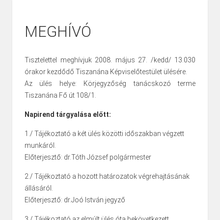
MEGHÍVÓ
Tisztelettel meghívjuk 2008. május 27. /kedd/ 13.030
órakor kezdődő Tiszanána Képviselőtestület ülésére.
Az ülés helye: Körjegyzőség tanácskozó terme
Tiszanána Fő út 108/1.
Napirend tárgyalása előtt:
1./ Tájékoztató a két ülés közötti időszakban végzett
munkáról.
Előterjesztő: dr.Tóth József polgármester
2./ Tájékoztató a hozott határozatok végrehajtásának
állásáról.
Előterjesztő: dr.Joó István jegyző
3./ Tájékoztató az elmúlt ülés óta bekövetkezett