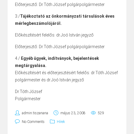
Előterjesztő: Dr.Tóth József polgárpolgármester
3./
Tájékoztató az önkormányzati társulások éves
mérlegbeszámolójáról.
Előkészítésért felelős: dr.Joó István jegyző
Előterjesztő: Dr.Tóth József polgárpolgármester
4./
Egyéb ügyek, indítványok, bejelentések
megtárgyalása.
Előkészítésért és előterjesztésért felelős: dr.Tóth József
polgármester és dr.Joó István jegyző
Dr.Tóth József
Polgármester
admin.tiszanana
május 23, 2008
529
No Comments
Hírek