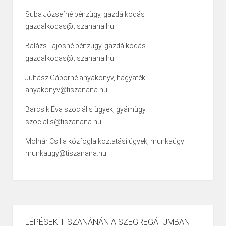
Suba Józsefné pénzügy, gazdálkodás
gazdalkodas@tiszanana.hu
Balázs Lajosné pénzügy, gazdálkodás
gazdalkodas@tiszanana.hu
Juhász Gáborné anyakönyv, hagyaték
anyakonyv@tiszanana.hu
Barcsik Éva szociális ügyek, gyámügy
szocialis@tiszanana.hu
Molnár Csilla közfoglalkoztatási ügyek, munkaügy
munkaugy@tiszanana.hu
LÉPÉSEK TISZANÁNÁN A SZEGREGÁTUMBAN