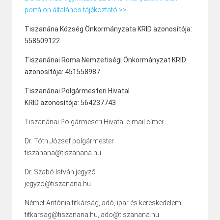
portálon általános tájékoztató >>
Tiszanána Község Önkormányzata KRID azonosítója:
558509122
Tiszanánai Roma Nemzetiségi Önkormányzat KRID
azonosítója: 451558987
Tiszanánai Polgármesteri Hivatal
KRID azonosítója: 564237743
Tiszanánai Polgármeseri Hivatal e-mail címei:
Dr. Tóth József polgármester
tiszanana@tiszanana.hu
Dr. Szabó István jegyző
jegyzo@tiszanana.hu
Német Antónia titkárság, adó, ipar és kereskedelem
titkarsag@tiszanana.hu, ado@tiszanana.hu